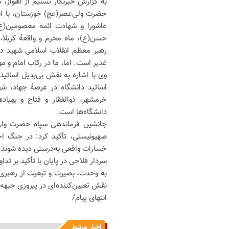
به گزارش خبرنگار تسنیم از اهواز،
حضرت ولی‌عصر(عج) خوزستان، با اشا
عاشورا و شهادت ائمه معصومین(ع)
حسن(ع)، ماه محرم و واقعۀ کربلا، 
رهبر معظم انقلاب اسلامی شهید در
غدیر است. اما، ما در رکاب امام و م
وی با اشاره به نقش بی‌بدیل اساتید
اساتید دانشگاه در عرصۀ جهاد، شه
خرمشهر، ذوالفقار و فتاح و پهپا
دانشگاه‌ها است.
جانشین فرماندهی سپاه حضرت ولی‌
صهیونیستی، تأکید کرد: در جنگ اخیر
خسارات واقعی به‌درستی دیده شوند و 
سردار فلاحی در پایان با تأکید بر ت
به وحدت، بصیرت و تبعیت از رهبری نی
نقش تعیین‌کننده‌ای در پیروزی جبهه 
انتهای پیام/
اخبار مرتبط