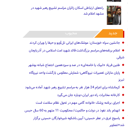
راه‌های ارتباطی اسکان زائران مراسم تشییع رهبر شهید در
مشهد اعلام شد
جدید
محبوب
جانشین سپاه خوزستان: موشک‌های ایرانی تل‌آویو و حیفا را ویران کردند
اعلام برنامه‌های مراسم بزرگداشت قائد شهید امت اسلامی در آذربایجان
شرقی
طنین فریاد «لبیک یا خامنه‌ای» در صد و سیزدهمین اجتماع شبانه بوشهر
پایان ماراتن تعمیرات نیروگاهی؛ شمارش معکوس بازگشت واحد نیروگاه
تبریز
کرمانشاه برای اعزام 24 هزار نفر به مراسم تشییع رهبر شهید آماده می‌شود
کارخانه مخابرات راه دور ایران دوباره جان می‌گیرد
اجرای برنامه پزشک خانواده گامی مهم در تحول نظام سلامت است
انهدام باند نفوذ در ‌دولت‌ و حاکمیت‌/ محکومیت 11 متهم به 60 سال حبس
یاسوج غرق در عطر حسینی؛ آیین باشکوه شیرخوارگان حسینی برگزار
شد+تصاویر