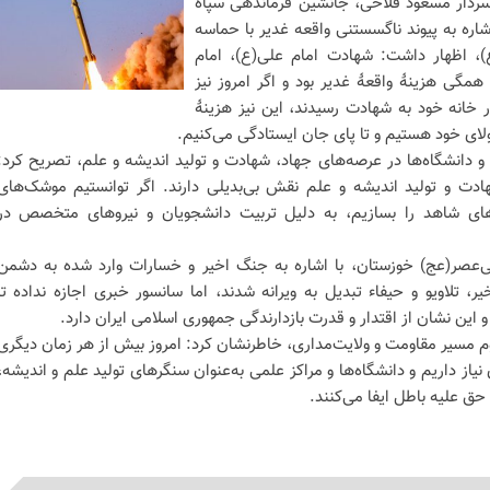
 سردار مسعود فلاحی، جانشین فرماندهی سپاه
ره به پیوند ناگسستنی واقعه غدیر با حماسه
، اظهار داشت: شهادت امام علی(ع)، امام
همگی هزینۀ واقعۀ غدیر بود و اگر امروز نیز
 خانه خود به شهادت رسیدند، این نیز هزینۀ
ولای خود هستیم و تا پای جان ایستادگی می‌کنیم.
 و دانشگاه‌ها در عرصه‌های جهاد، شهادت و تولید اندیشه و علم، تصریح کرد:
ادت و تولید اندیشه و علم نقش بی‌بدیلی دارند. اگر توانستیم موشک‌های
دهای شاهد را بسازیم، به دلیل تربیت دانشجویان و نیروهای متخصص در
عصر(عج) خوزستان، با اشاره به جنگ اخیر و خسارات وارد شده به دشمن
، تلاویو و حیفاء تبدیل به ویرانه شدند، اما سانسور خبری اجازه نداده تا
این نشان از اقتدار و قدرت بازدارندگی جمهوری اسلامی ایران دارد.
داوم مسیر مقاومت و ولایت‌مداری، خاطرنشان کرد: امروز بیش از هر زمان دیگری
از داریم و دانشگاه‌ها و مراکز علمی به‌عنوان سنگرهای تولید علم و اندیشه،
حق علیه باطل ایفا می‌کنند.