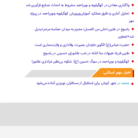
واگذاری معادن در کهگیلویه و بویراحمد مشروط به احداث صنایع فرآوری شد
تحلیل آماری و دقیق عملکرد آموزش‌وپرورش کهگیلویه وبویراحمد در پروژه
مهر
یاسوج در طنین احلی من العسل؛ محرم به میدان حماسه مردم تبدیل
شد+تصاویر
حضرت عباس(ع) الگوی جاودان بصیرت، وفاداری و ولایت‌مداری است
طنین فریاد هیهات منا الذله در شب عاشورای حسینی در یاسوج
کهگیلویه و بویراحمد در سوگ حسین (ع): شکوه بی‌نظیر عزاداری عاشورا
اخبار مهم استانی:
محمد
در
شهر کرمان برای استقبال از مسافران نوروزی آماده می‌شود