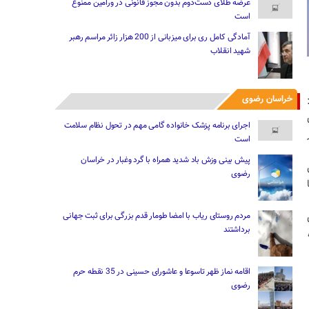
عرضه طلای دست‌دوم بدون مجوز قانونی در ورامین ممنوع
است
آمادگی کامل ری برای میزبانی از 200 هزار زائر مراسم رهبر
شهید انقلاب
خراسان رضوی
اجرای برنامه پزشک خانواده گامی مهم در تحول نظام سلامت
است
پیش بینی وزش باد شدید همراه با گرد وغبار در خراسان
رضوی
مردم روستای ریاب با امضا طومار قدم بزرگی برای ثبت جهانی
برداشتند
اقامه نماز ظهر تاسوعا و عاشورای حسینی در 35 نقطه حرم
رضوی