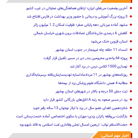
آخرین وضعیت مرزهای ایران؛ ارتقای هماهنگی‌های عملیاتی در غرب کشور
3 پروژه بزرگ آموزشی و درمانی با حضور وزیر بهداشت در فارس افتتاح شد
مشهد آماده میزبانی دهه پایانی صفر؛ ظرفیت اسکان 1.2 میلیون زائر
کاهش 6 درصدی جان‌باختگان تصادفات برون شهری خراسان شمالی
استان قزوین خنک‌ می‌شود
انسداد 11 حلقه چاه غیرمجاز در جنوب استان بوشهر
پروژه 64 واحدی محرومین بندر دیر در مسیر تکمیل قرار گرفت
نوسازی 1500 کلاس درس در یزد آغاز شد
روزنامه‌های بوشهر در 11 مردادماه/سایه تهدیدسازمان‌یافته برسرمایه‌گذاری
مطالبه 4 همتی دانشگاه علوم پزشکی یزد از بیمه‌ها
ثبت دمای 50 درجه و بالاتر در شهرهای استان بوشهر
یزد در مسیر صعود به رتبه A اتاق‌های بازرگانی کشور قرار دارد
شانزدهمین اهدای عضو سال در یزد با ایثار نوجوان 13 ساله رقم خورد
بازگشت بی‌وقفه زائران یزدی؛ مهران با سکوی اختصاصی آماده خدمت‌رسانی است
حجت‌الاسلام نواب: اربعین امسال تجلی وفاداری امت اسلامی به قائد شهیدبود
اخبار مهم استانی: