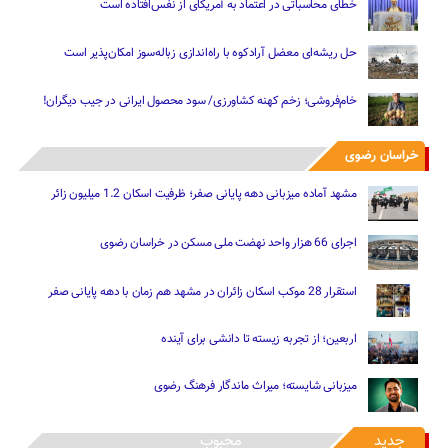
خطای محاسباتی در اعتماد به آمریکای از نفس‌افتاده است
حل ریشه‌ای معضل آرادکوه با راه‌اندازی زباله‌سوز امکان‌پذیر است
خام‌فروشی؛ زخم کهنه کشاورزی/ سود محصول ایرانی در جیب دیگران!
خراسان رضوی
مشهد آماده میزبانی دهه پایانی صفر؛ ظرفیت اسکان 1.2 میلیون زائر
اجرای 66 هزار واحد نهضت ملی مسکن در خراسان رضوی
استقرار 28 موکب اسکان زائران در مشهد هم زمان با دهه پایانی صفر
اربعین؛ از تجربه زیسته تا دانشی برای آینده
میزبانی شایسته؛ میراث ماندگار فرهنگ رضوی
جدید
محبوب