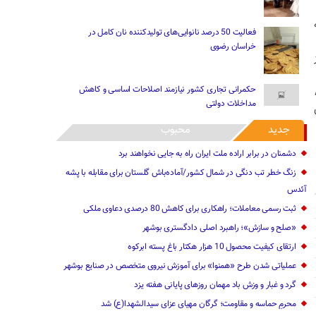
فعالیت 50 درصد نانوایی‌های تولیدکننده نان کامل در
خراسان رضوی
حکمرانی تجاری کشور نیازمند اصلاحات اساسی و کاهش
مداخلات دولتی
جدید
محبوب
دشمنان در برابر اراده ملت ایران راه به جایی نخواهند برد
زنگ خطر تب دنگی در شمال کشور/آماده‌باش گلستان برای مقابله با پشه
آئدس
ثبت رسمی معاملات؛ راهکاری برای کاهش 80 درصدی دعاوی ملکی
«صلح و سازش»؛ راهبرد اصلی دادگستری بوشهر
ارتقای کیفیت محصول 10 هزار هکتار باغ پسته ابرکوه ‌
عملیاتی شدن طرح «همنوا» برای آموزش نیروی متخصص در صنایع بوشهر
گرد و غبار و وزش باد مهمان روزهای پایانی هفته یزد
محرمِ حماسه و مقاومت؛ گرگان مهیای عزای سیدالشهدا(ع) شد