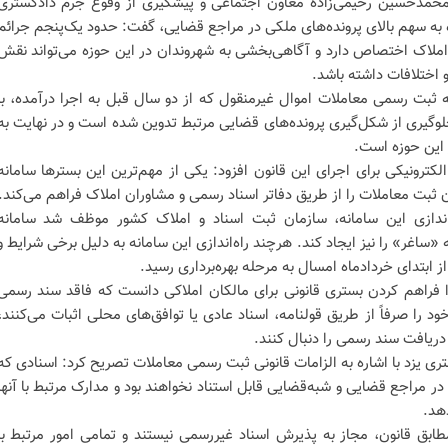
 محمدحسین رحیمی‌زاده معاون اجتماعی و پیشگیری از وقوع جرم دادگستری
ره به سهم بالای پرونده‌های ملکی در مراجع قضایی، گفت: حدود یک‌پنجم جرائم
املاک اختصاص دارد و آگاهی‌بخشی به شهروندان در این حوزه می‌تواند نقش
 اختلافات داشته باشد.
 به ثبت رسمی معاملات اموال غیرمنقول که از دو سال قبل به اجرا درآمده، با
گیری از شکل‌گیری پرونده‌های قضایی مرتبط تدوین شده است و در نهایت به
 این حوزه است.
لکترونیکی برای اجرای این قانون افزود: یکی از مهم‌ترین این بسترها سامانه
 ثبت معاملات را از طریق دفاتر اسناد رسمی و مشاوران املاک فراهم می‌کند.
‌اندازی این سامانه، سازمان ثبت اسناد و املاک کشور موظف شد سامانه
اغر» را نیز ایجاد کند. هرچند راه‌اندازی این سامانه به دلیل برخی شرایط و
ز ابتدای خردادماه امسال به مرحله بهره‌برداری رسید.
را فراهم کردن بستری قانونی برای مالکان املاکی دانست که فاقد سند رسمی
 را صرفاً از طریق قولنامه، اسناد عادی یا توافق‌های محلی اثبات می‌کنند،
 دریافت سند رسمی را دنبال کنند.
ی یزد با اشاره به الزامات قانونی ثبت رسمی معاملات تصریح کرد: اسنادی که
ر مراجع قضایی و شبه‌قضایی قابل استناد نخواهند بود و مدارک مرتبط با آنها
دهد.
مطابق قانون، مجاز به پذیرش اسناد غیررسمی نیستند و تمامی امور مرتبط با