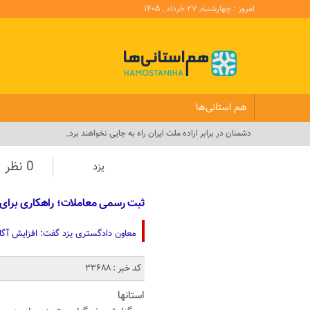
امروز : چهارشنبه, ۲۷ خرداد , ۱۴۰۵
هم استانی‌ها
دشمنان در برابر اراده ملت ایران راه به جایی نخواهند برد_
0 نظر
یزد
ثبت رسمی معاملات؛ راهکاری برای کاهش 80 درصدی 
معاون دادگستری یزد گفت: افزایش آگا
کد خبر : 33688
استانها