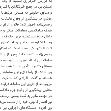
به گزارش خبرگزاری تسنیم از یزد،
استان یزد در جمع خبرنگاران با اشا
و دعاوی حقوقی به مسائل مرتبط با 
مؤثری در پیشگیری از وقوع تخلفات و
رحیمی‌زاده اظهار کرد: قانون الزام
هدف ساماندهی معاملات ملکی و جلو
دنبال حذف بسترهای بروز اختلاف در
وی با اشاره به ایجاد زیرساخت‌های ا
ثبت الکترونیکی اسناد است که امکان
رحیمی‌زاده ادامه داد: پس از راه
ساماندهی اسناد غیررسمی موسوم به «س
مسائل کشور با تأخیر همراه شد، اما ا
وی هدف از راه‌اندازی این سامانه 
هستند و گفت: افرادی که مالکیت خود
می‌توانند از طریق این سامانه فرآیند
معاون پیشگیری از وقوع جرم دادگستر
در مهلت مقرر به ثبت رسمی نرسند، د
نیز اعتبار قانونی خود را از دست می‌
وی افزود: دستگاه‌های اجرایی نیز 