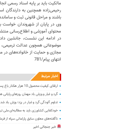
مالکیت باید بر پایه اسناد رسمی انجا
رحیمی‌زاده همچنین به دارندگان اس
باشند و مراحل قانونی ثبت و سامانده
وی در پایان از شهروندان خواست برا
محتوای آموزشی و اطلاع‌رسانی منتش
در ادامه این نشست، جانشین دادست
موضوعاتی همچون عدالت ترمیمی، ک
مجازی و حمایت از خانواده‌های در م
انتهای پیام/781
اخبار مرتبط
ارتقای کیفیت محصول 10 هزار هکتار باغ پسته ابرکوه ‌
گرد و غبار و وزش باد مهمان روزهای پایانی هف
تداوم آلودگی گرد و غبار در یزد؛ وزش باد شدید
خودکفایی کشاورزی باید به مطالبه‌ای ملی ت
ناگفته‌های‌ معاون سابق پارلمانی سپاه از ‌فر
خبر جنجالی اخیر