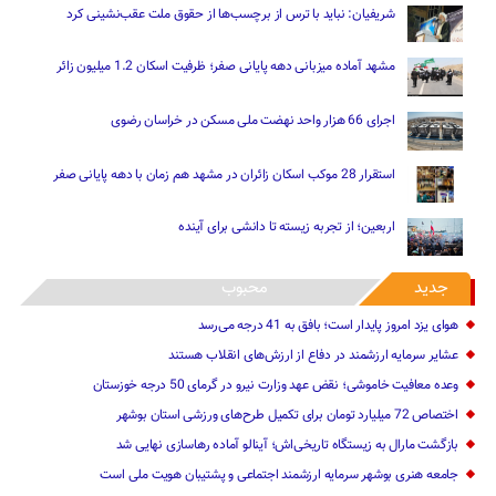
شریفیان: نباید با ترس از برچسب‌ها از حقوق ملت عقب‌نشینی کرد
مشهد آماده میزبانی دهه پایانی صفر؛ ظرفیت اسکان 1.2 میلیون زائر
اجرای 66 هزار واحد نهضت ملی مسکن در خراسان رضوی
استقرار 28 موکب اسکان زائران در مشهد هم زمان با دهه پایانی صفر
اربعین؛ از تجربه زیسته تا دانشی برای آینده
جدید
محبوب
هوای یزد امروز پایدار است؛ بافق به 41 درجه می‌رسد
عشایر سرمایه ارزشمند در دفاع از ارزش‌های انقلاب هستند
وعده معافیت خاموشی؛ نقض عهد وزارت نیرو در گرمای 50 درجه خوزستان
اختصاص 72 میلیارد تومان برای تکمیل طرح‌های ورزشی استان بوشهر
بازگشت مارال به زیستگاه تاریخی‌اش؛ آینالو آماده رهاسازی نهایی شد
جامعه هنری بوشهر سرمایه ارزشمند اجتماعی و پشتیبان هویت ملی است