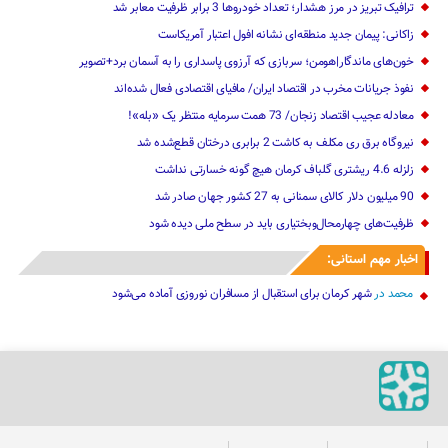
ترافیک تبریز در مرز هشدار؛ تعداد خودروها 3 برابر ظرفیت معابر شد
زاکانی: پیمان جدید منطقه‌ای نشانه افول اعتبار آمریکاست
خون‌های ماندگار|هومن؛ سربازی که آرزوی پاسداری را به آسمان برد+تصویر
نفوذ جریانات مخرب در اقتصاد ایران/ مافیای اقتصادی فعال شده‌اند
معادله عجیب اقتصاد زنجان/ 73 همت سرمایه منتظر یک «بله»!
نیروگاه برق ری مکلف به کاشت 2 برابری درختان قطع‌شده شد
زلزله 4.6 ریشتری گلباف کرمان هیچ گونه خسارتی نداشت
90 میلیون دلار کالای سمنانی به 27 کشور جهان صادر شد
ظرفیت‌های چهارمحال‌وبختیاری باید در سطح ملی دیده شود
اخبار مهم استانی:
محمد
در
شهر کرمان برای استقبال از مسافران نوروزی آماده می‌شود