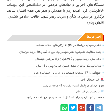
دستگاه‌های اجرایی و نهادهای مردمی در ساماندهی این رویداد،
خاطرنشان کرد: امیدواریم با همدلی و همراهی همه اقشار، شاهد
برگزاری مراسمی در شأن و منزلت رهبر شهید انقلاب اسلامی باشیم.
انتهای پیام/
اخبار مرتبط
عشایر سرمایه ارزشمند در دفاع از ارزش‌های انقلاب هستند
وعده معافیت خاموشی؛ نقض عهد وزارت نیرو در گرمای 50 درجه خوزستان
تردد بیش از یک میلیون و 960 هزار زائر از مرزهای خوزستان
شناسایی پیکر نوجوان شهید حسین حوریان پس از 44 سال
جمع‌آوری 171 انشعاب غیرمجاز برق در مانور «مهتاب» اهواز
خبر جنجالی اخیر
هوای یزد امروز پایدار است؛ بافق به 41 درجه می‌رسد
پربحث‌ترین خبر اخیر
محمد
در
شهر کرمان برای استقبال از مسافران نوروزی آماده می‌شود