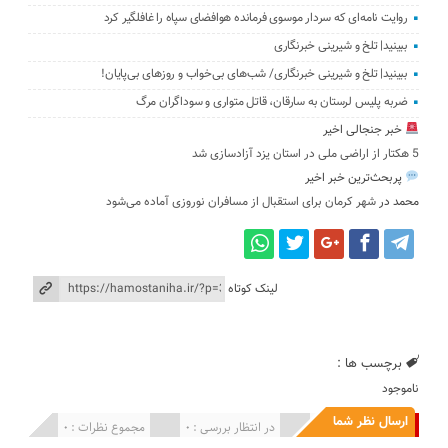
روایت نامه‌ای که سردار موسوی فرمانده هوافضای سپاه را غافلگیر کرد
ببینید| تلخ و شیرینی خبرنگاری
ببینید| تلخ و شیرینی خبرنگاری/‌ شب‌های بی‌خواب و روزهای بی‌پایان!
ضربه پلیس لرستان به سارقان، قاتل متواری و سوداگران مرگ
خبر جنجالی اخیر
5 هکتار از اراضی ملی در استان یز‌د آزادسازی شد
پربحث‌ترین خبر اخیر
محمد
در
شهر کرمان برای استقبال از مسافران نوروزی آماده می‌شود
لینک کوتاه
برچسب ها :
ناموجود
ارسال نظر شما
انتشار یافته : 0
در انتظار بررسی : 0
مجموع نظرات : 0