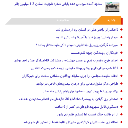
مشهد آماده میزبانی دهه پایانی صفر؛ ظرفیت اسکان 1.2 میلیون زائر
جدید
محبوب
5 هکتار از اراضی ملی در استان یز‌د آزادسازی شد
سردار رضایی: پیروز نبرد با آمریکا و اسرائیل شدیم
سورتمه گرگان روی ریل بلاتکلیفی؛ مردم تا کی باید منتظر بمانند؟
خبرنگاران رزمندگان جبهه قلم هستند
اجرای طرح «قدم به قدم در مسیر بهشت» با مشارکت 40امدادگر هلال احمربوشهر
161 شب میدان‌داری بوشهری‌ها؛ جلوه‌ای از وحدت و بصیرت انقلابی
انتقاد نماینده مجلس از اجرای سلیقه‌ای قانون مشاغل سخت برای خبرنگاران
طراحی مرکز سلول‌درمانی برای درمان بیماری‌های خاص در بوشهر
برنامه‌ریزی 60 پرواز تبریز – مشهد برای ایام پایانی ماه صفر
هشدار برق گیلان به پرمصرف‌ها؛ قطع 30 دقیقه‌ای در انتظار مشترکان متخلف
دستگیری قاتل شهروند قروه‌ای در کمتر از 6 ساعت
ایران طالب جنگ نیست اما تسلیم ظلم نمی‌شود
استانداری عقب‌نشینی کرد‌/تغییر مدیرکل کتابخانه‌ها از دستور کار خارج شد