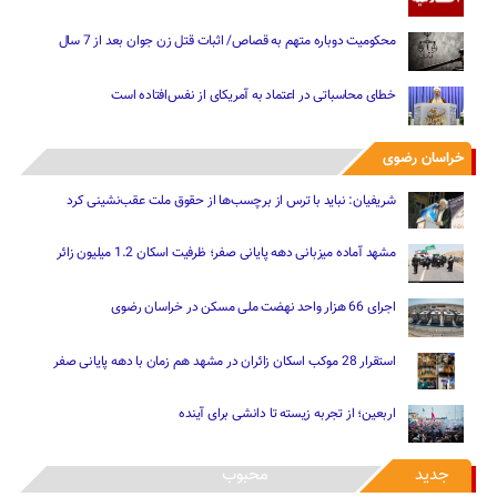
محکومیت دوباره متهم به قصاص/ اثبات قتل زن جوان بعد از 7 سال
خطای محاسباتی در اعتماد به آمریکای از نفس‌افتاده است
خراسان رضوی
شریفیان: نباید با ترس از برچسب‌ها از حقوق ملت عقب‌نشینی کرد
مشهد آماده میزبانی دهه پایانی صفر؛ ظرفیت اسکان 1.2 میلیون زائر
اجرای 66 هزار واحد نهضت ملی مسکن در خراسان رضوی
استقرار 28 موکب اسکان زائران در مشهد هم زمان با دهه پایانی صفر
اربعین؛ از تجربه زیسته تا دانشی برای آینده
جدید
محبوب