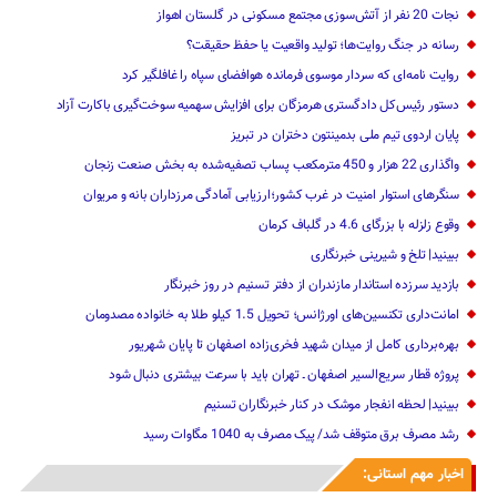
نجات 20 نفر از آتش‌سوزی مجتمع مسکونی در گلستان اهواز
رسانه در جنگ روایت‌ها؛ تولید واقعیت یا حفظ حقیقت؟
روایت نامه‌ای که سردار موسوی فرمانده هوافضای سپاه را غافلگیر کرد
دستور رئیس‌کل دادگستری هرمزگان برای افزایش سهمیه سوخت‌گیری باکارت آزاد
پایان اردوی تیم ملی بدمینتون دختران در تبریز
واگذاری 22 هزار و 450 مترمکعب ‌پساب تصفیه‌شده به بخش صنعت زنجان
سنگرهای استوار امنیت در غرب کشور؛ارزیابی آمادگی مرزداران بانه و مریوان
وقوع زلزله با بزرگای 4.6 در گلباف کرمان
ببینید| تلخ و شیرینی خبرنگاری
بازدید سرزده ‌استاندار مازندران از دفتر تسنیم ‌در روز خبرنگار
امانت‌داری تکنسین‌های اورژانس؛ تحویل 1.5 کیلو طلا به خانواده مصدومان
بهره‌برداری کامل از میدان شهید فخری‌زاده اصفهان تا پایان شهریور
پروژه قطار سریع‌السیر اصفهان ـ تهران باید با سرعت بیشتری دنبال شود
ببینید| لحظه انفجار موشک‌ در کنار خبرنگاران تسنیم
رشد مصرف برق متوقف شد/ پیک مصرف به 1040 مگاوات رسید
اخبار مهم استانی: