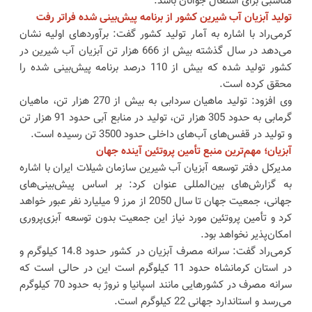
مناسبی برای اشتغال جوانان باشد.
تولید آبزیان آب شیرین کشور از برنامه پیش‌بینی شده فراتر رفت
کرمی‌راد با اشاره به آمار تولید کشور گفت: برآوردهای اولیه نشان
می‌دهد در سال گذشته بیش از 666 هزار تن آبزیان آب شیرین در
کشور تولید شده که بیش از 110 درصد برنامه پیش‌بینی شده را
محقق کرده است.
وی افزود: تولید ماهیان سردابی به بیش از 270 هزار تن، ماهیان
گرمابی به حدود 305 هزار تن، تولید در منابع آبی حدود 91 هزار تن
و تولید در قفس‌های آب‌های داخلی حدود 3500 تن رسیده است.
آبزیان؛ مهم‌ترین منبع تأمین پروتئین آینده جهان
مدیرکل دفتر توسعه آبزیان آب شیرین سازمان شیلات ایران با اشاره
به گزارش‌های بین‌المللی عنوان کرد: بر اساس پیش‌بینی‌های
جهانی، جمعیت جهان تا سال 2050 از مرز 9 میلیارد نفر عبور خواهد
کرد و تأمین پروتئین مورد نیاز این جمعیت بدون توسعه آبزی‌پروری
امکان‌پذیر نخواهد بود.
کرمی‌راد گفت: سرانه مصرف آبزیان در کشور حدود 14.8 کیلوگرم و
در استان کرمانشاه حدود 11 کیلوگرم است این در حالی است که
سرانه مصرف در کشورهایی مانند اسپانیا و نروژ به حدود 70 کیلوگرم
می‌رسد و استاندارد جهانی 22 کیلوگرم است.