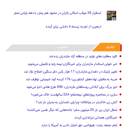
اربعین؛ از تجربه زیسته تا دانشی برای آینده
جدید
محبوب
کلید معافیت‌های تولید در منطقه آزاد مازندران زده شد
خبر خوش استاندار مازندران برای خبرنگاران؛‌بیمه پایه و ‌تکمیلی می‌شوید
تغییر ژنتیک‌ در دامداری مازندران؛ 17 هزار رأس دام سنگین ‌اصلاح نژاد شد
ضربه ‌به مافیای نهاده‌های کشاورزی؛ 176 کیسه کود شیمیایی توقیف شد
خیز بزرگ برای آبادانی روستاهای مازندران؛ 850 طرح هادی ‌اجرا می‌شود
ساری در محاصره پروژه‌های نیمه‌تمام؛ 324 سالهاست خاک می‌خورد!
آتش زیر خاکستر در میانکاله؛ چرا پای دامداران به بحران باز شد؟
شمال ایران زیر بار 20 میلیون سفر؛ جاده‌هایی که دیگر نفس نمی‌کشند!
خبرنگاران همدانی تیراندازی کردند
امام جمعه رشت: هیچ‌کس حق امتیاز دادن به آمریکا را ندارد
رهاسازی 3 مصدوم تصادف در جاده قدیم زنجان – تبریز