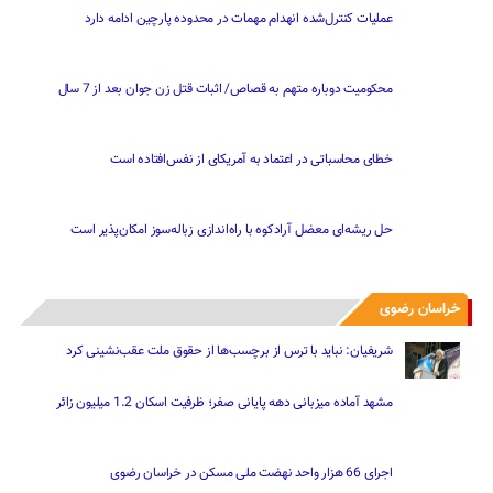
عملیات کنترل‌شده انهدام مهمات در محدوده پارچین ادامه دارد
محکومیت دوباره متهم به قصاص/ اثبات قتل زن جوان بعد از 7 سال
خطای محاسباتی در اعتماد به آمریکای از نفس‌افتاده است
حل ریشه‌ای معضل آرادکوه با راه‌اندازی زباله‌سوز امکان‌پذیر است
خراسان رضوی
شریفیان: نباید با ترس از برچسب‌ها از حقوق ملت عقب‌نشینی کرد
مشهد آماده میزبانی دهه پایانی صفر؛ ظرفیت اسکان 1.2 میلیون زائر
اجرای 66 هزار واحد نهضت ملی مسکن در خراسان رضوی
استقرار 28 موکب اسکان زائران در مشهد هم زمان با دهه پایانی صفر