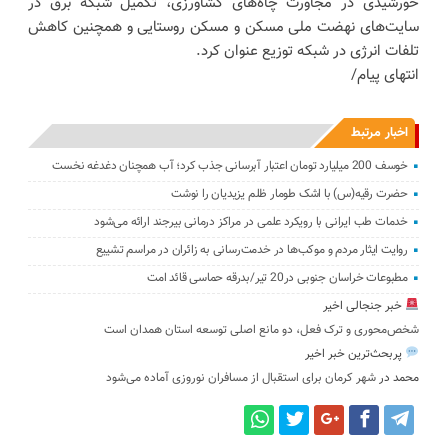
خورشیدی در مجاورت چاه‌های کشاورزی، تکمیل شبکه برق در
سایت‌های نهضت ملی مسکن و مسکن روستایی و همچنین کاهش
تلفات انرژی در شبکه توزیع عنوان کرد.
انتهای پیام/
اخبار مرتبط
خوسف 200 میلیارد تومان اعتبار آبرسانی جذب کرد؛ آب همچنان دغدغه نخست
حضرت رقیه(س) با اشک طومار ظلم یزیدیان را نوشت
خدمات طب ایرانی با رویکرد علمی در مراکز درمانی بیرجند ارائه می‌شود
روایت ایثار مردم و موکب‌ها در خدمت‌رسانی به زائران در مراسم تشییع
مطبوعات خراسان جنوبی در20 تیر/بدرقه حماسی قائد امت
خبر جنجالی اخیر
شخص‌محوری و ترک فعل، دو مانع اصلی توسعه استان همدان است
پربحث‌ترین خبر اخیر
محمد
در
شهر کرمان برای استقبال از مسافران نوروزی آماده می‌شود