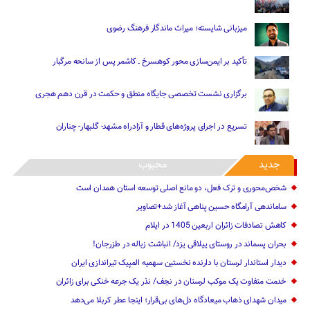
میزبانی شایسته؛ میراث ماندگار فرهنگ رضوی
تأکید بر ایمن‌سازی محور کوهسرخ ـ کاشمر پس از سانحه مرگبار
برگزاری نشست تخصصی جایگاه منطق و حکمت در قرن دهم هجری
تسریع در اجرای پروژه‌های قطار و آزادراه مشهد- گلبهار- چناران
جدید
محبوب
شخص‌محوری و ترک فعل، دو مانع اصلی توسعه استان همدان است
ساماندهی آرامگاه حسین پناهی آغاز شد+تصاویر
کاهش تصادفات زائران اربعین 1405 در ایلام
بحران پسماند در روستای ییلاقی یزد/ انباشت زباله در طزرجان!
دیدار استاندار لرستان با دارنده نخستین سهمیه المپیک تیراندازی ایران
خدمت متفاوت یک موکب لرستان در نجف/ نذر یک جرعه خنکی برای زائران
میدان شهدای ذهاب میعادگاه دل‌های بی‌قرار؛ اینجا عطر کربلا می‌دهد