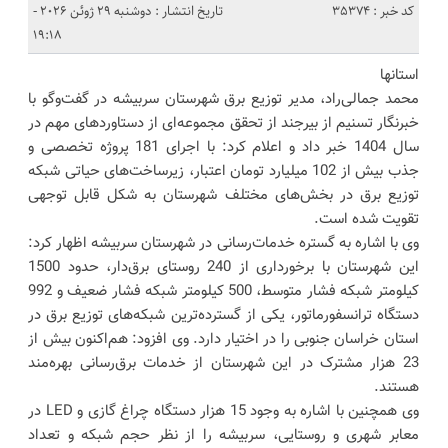
کد خبر : 35374
تاریخ انتشار : دوشنبه 29 ژوئن 2026 -
19:18
استانها
محمد جمالی‌راد، مدیر توزیع برق شهرستان سربیشه در گفت‌وگو با
خبرنگار تسنیم از بیرجند از تحقق مجموعه‌ای از دستاوردهای مهم در
سال 1404 خبر داد و اعلام کرد: با اجرای 181 پروژه تخصصی و
جذب بیش از 102 میلیارد تومان اعتبار، زیرساخت‌های حیاتی شبکه
توزیع برق در بخش‌های مختلف شهرستان به شکل قابل توجهی
تقویت شده است.
وی با اشاره به گستره خدمات‌رسانی در شهرستان سربیشه اظهار کرد:
این شهرستان با برخورداری از 240 روستای برق‌دار، حدود 1500
کیلومتر شبکه فشار متوسط، 500 کیلومتر شبکه فشار ضعیف و 992
دستگاه ترانسفورماتور، یکی از گسترده‌ترین شبکه‌های توزیع برق در
استان خراسان جنوبی را در اختیار دارد. وی افزود: هم‌اکنون بیش از
23 هزار مشترک در این شهرستان از خدمات برق‌رسانی بهره‌مند
هستند.
وی همچنین با اشاره به وجود 15 هزار دستگاه چراغ گازی و LED در
معابر شهری و روستایی، سربیشه را از نظر حجم شبکه و تعداد