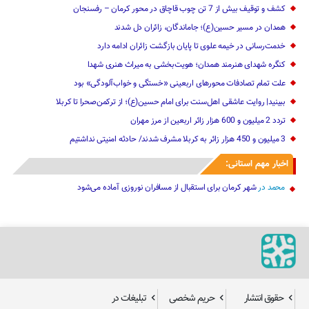
کشف و توقیف بیش از 7 تن چوب قاچاق در محور کرمان – رفسنجان
همدان در مسیر حسین(ع)؛ جاماندگان، زائران دل شدند
خدمت‌رسانی در خیمه علوی تا پایان بازگشت زائران ادامه دارد
کنگره شهدای هنرمند همدان؛ هویت‌بخشی به میراث هنری شهدا
علت تمام‌ تصادفات محورهای اربعینی‌ «خستگی و خواب‌آلودگی» ‌بود
ببینید| روایت عاشقی اهل‌سنت برای امام حسین(ع)؛ از ترکمن‌صحرا تا کربلا
تردد 2 میلیون و 600 هزار زائر اربعین از مرز مهران‌‌
3 میلیون و 450 هزار ‌زائر به کربلا مشرف شد‌ند/‌ حادثه امنیتی نداشتیم
اخبار مهم استانی:
محمد
در
شهر کرمان برای استقبال از مسافران نوروزی آماده می‌شود
حقوق انتشار
حریم شخصی
تبلیغات در