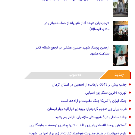
«رجزخوان‌ شو»؛ آغاز طنین‌انداز حماسه‌خوانی در
مشهدالرضا(ع)
اربعین پرستار شهید حسین عشقی در تجمع شبانه کادر
سلامت مشهد
جدید
محبوب
جذب بیش از 6643 بازمانده از تحصیل در استان کرمان
توران؛ آخرین سنگر یوز آسیایی
جنگ ایران با آمریکا جنگ مقاومت و اراده‌ها است
غرب ایران زیر هجوم گردوغبار؛ روزهای غبارآلود بهار لرستان
جاده ساحلی در 5 شهرستان مازندران طراحی می‌شود
گسترش روابط اقتصادی ایران و افغانستان؛ پیشران توسعه سرمایه‌گذاری
طرح «مهتاب» با هدف مدیریت هوشمند تلفات انرژی برق اجرا می شود+