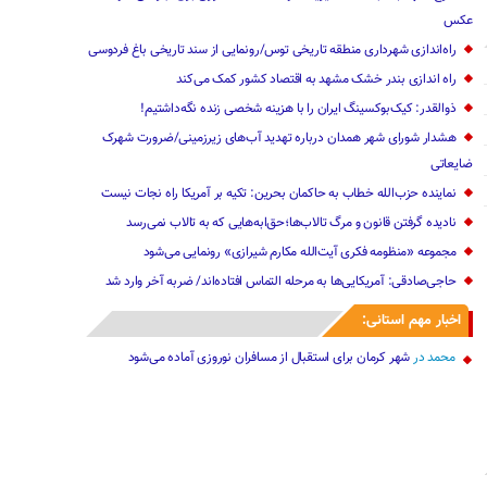
عکس
راه‌اندازی شهرداری منطقه تاریخی توس/رونمایی از سند تاریخی باغ فردوسی
راه اندازی بندر خشک مشهد به اقتصاد کشور کمک می‌کند
ذوالقدر: کیک‌بوکسینگ ایران را با هزینه شخصی زنده نگه‌داشتیم!
هشدار شورای شهر همدان درباره تهدید آب‌های زیرزمینی/ضرورت شهرک
ضایعاتی
نماینده حزب‌الله خطاب به حاکمان بحرین: تکیه بر آمریکا راه نجات نیست
نادیده گرفتن قانون و مرگ تالاب‌ها؛حق‌ابه‌هایی که به تالاب نمی‌رسد
مجموعه «منظومه فکری آیت‌الله مکارم شیرازی» رونمایی می‌شود
حاجی‌صادقی: آمریکایی‌ها به مرحله التماس افتاده‌اند/‌ ضربه آخر ‌وارد شد
اخبار مهم استانی:
محمد
در
شهر کرمان برای استقبال از مسافران نوروزی آماده می‌شود