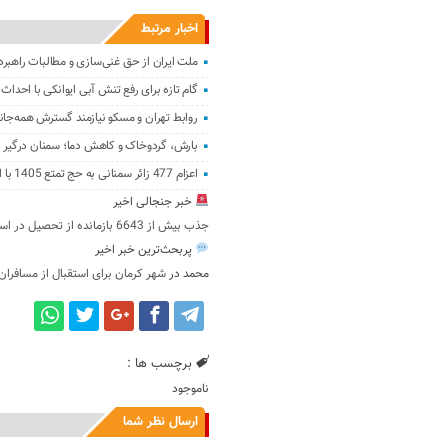
اخبار مرتبط
ملت ایران از حق غنی‌سازی و مطالبات راهبر
گام تازه برای رفع تنش آبی ایوانکی با احدا
روابط تهران و مسکو نیازمند گسترش همه‌جان
بارش، گردوخاک و کاهش دما؛ سمنان درگیر ن
اعزام 477 زائر سمنانی به حج تمتع 1405 با افزایش سهمیه استان
خبر جنجالی اخیر
جذب بیش از 6643 بازمانده از تحصیل در استان کرمان
پربحث‌ترین خبر اخیر
محمد
در
شهر کرمان برای استقبال از مسافران
برچسب ها :
ناموجود
ارسال نظر شما