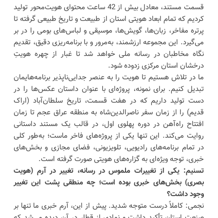
قسمت مستند، معادل بیش از 42 ساعت محتوای هویت‌محور تولید
کردیم که تمام ابعاد هویتی استان از طبیعت و تاریخ طبیعی گرفته تا
پرتره مفاخر، زبان‌ها، گویش‌ها، موسیقی و لباس‌های بومی را در بر
می‌گیرد. این مجموعه ارزشمند، به‌مرور و با برنامه‌ریزی دقیق، تقدیم
نگاه مخاطبان در رسانه ملی خواهد شد تا غبار از چهره هویتِ
درخشان استان مرکزی زدوده شود.
ما در تلاش هستیم تا هویت را به عنصر جدایی‌ناپذیر برنامه‌هایمان
تبدیل کنیم. برای نمونه، پروژه‌ای با عنوان داستان عکس‌ها را در
دست تولید داریم که در هفت قسمت، تاریخ سلطان‌آباد (اراک
قدیم) را از زمان سفر ناصرالدین‌شاه به منطقه عراق عجم تا زمان
افتتاح راه‌آهن در دوره پهلوی اول، در قالب یک مستند داستانی
روایت می‌کند. این تنها یکی از پروژه‌های فاخر ماست؛ به‌طور کلی
در تمام برنامه‌های رادیویی، تلویزیونی، فضای مجازی و بخش‌های
خبری، توجه ویژه‌ای به گزاره‌های هویتی صورت گرفته است.
تسنیم: یکی از تغییرات ملموس در رسانه، تغییر در آرم (هویت
بصری) بخش‌های خبری بوده است؛ چه منطقی پشت این تغییر
وجود داشت؟
نجمی: کاملاً درست متوجه شدید. پیش از این، آرم خبری ما تنها بر
صنعت استان تأکید داشت و نمادی از قطار در آن دیده می‌شد که