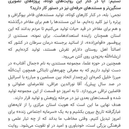
تسنیم: آیا در کنار این روایت‌های کوتاه، پروژه‌های تصویری
سنگین‌تر و مستندهای حرفه‌ای نیز در دستور کار دارید؟
نجمی: بله، در کنار کارهای کوتاه، تولید مستندهای فاخر بیوگرافی و
پرتره را نیز کلید زده‌ایم. ما این مستندها را هم برای مفاخر درگذشته
و هم برای مفاخر در قید حیات تولید می‌کنیم تا مردم بدانند که این
استان همچنان زاینده استعدادهاست. برای نمونه، مستندی از
پروفسور «قوام‌زاده»، از اساتید برجسته درمان سرطان در کشور که
اصالتاً اهل روستای دلارام تفرش هستند، تولید کرده‌ایم که
ان‌شاءالله به‌زودی روی آنتن می‌رود.
همچنین در حوزه علما، مجموعه مستندی به نام «جمال آفتاب» در
دست تولید داریم که به معرفی چهره‌های تابناکی همچون آیت‌الله
میرزا خلیل کمره‌ای (پرچمدار اتحاد بین مسلمین و مبارزه با اسرائیل
در صد سال پیش)، آقا نورالدین عراقی، غلامرضای صلواتی و
فاضلین نراقی می‌پردازد. تا به امروز دو قسمت از این مجموعه تولید
شده و قسمت‌های بعدی نیز در مرحله پژوهش و تولید قرار دارند.
هدف نهایی ما این است که هویت استان مرکزی را از لایه‌های
غبارگرفته تاریخ بیرون بکشیم و به یک «سرمایه اجتماعی زنده» برای
امروز تبدیل کنیم. وقتی مخاطب ما بداند که از چه تبار علمی و
فرهنگی بزرگی است، خودباوری و امید در او تقویت می‌شود. روایت