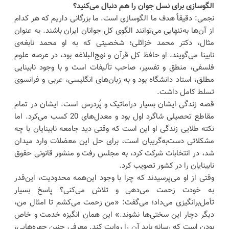
الگوسازی برای نسل جوان را هم دنبال می‌کنید؟
نجمی: دقیقاً هدف ما الگوسازی است. ما بزرگانی داریم که هر کدام
از آن‌ها به‌تنهایی می‌توانند الگوی کل جوانان ایران باشند. به عنوان
مثال، دکتر محمد خزائلی؛ شخصیتی که به او محمد نابغه‌ی
نابینا می‌گویند. او حافظ کل قرآن و نهج‌البلاغه بود، در عرصه علوم
فلسفی، منطق و تفسیر، صاحب تألیفات است و با وجود نابینایی
مطلق، استاد دانشگاه بود و به زبان‌های انگلیسی، عربی و فرانسوی
تسلط کامل داشت.
قصه زندگی ایشان بسیار دراماتیک و پُردرس است. ایشان در تمام
مقاطع تحصیلی شاگرد اول بود و معدل‌های 20 کسب می‌کرد. اما
نکته طلایی زندگی او این است که وقتی دید جامعه نابینایان با چه
مشکلاتی دست‌به‌گریبان است، برای حل این معضلات وارد میدان
شد، در انتخابات شرکت کرد، به مجلس رفت و منشور قانونی حقوق
نابینایان را در کشور تصویب کرد.
وقتی از او می‌پرسیدند که چرا با وجود این‌همه محدودیت، این‌قدر
به خودت زحمت می‌دهی و تلاش می‌کنی؟ پاسخ بسیار
تأمل‌برانگیزی می‌داد؛ می‌گفت: «من زحمت می‌کشم تا امثال من،
دیگر دچار این سختی‌ها نشوند.» این همان انگیزه خدمت و خاص
بودن است که رسانه باید آن را روایت کند. معرفی چنین چهره‌هایی،