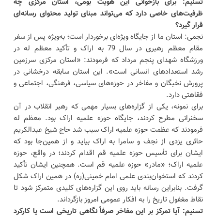
تسنیم: برای بازخوانی این هویت بومی، استان مرکزی چه
ظرفیت‌های خاصی دارد که می‌تواند مبنای تولید محتوای رسانه‌ای
قرار گیرد؟
نجمی: استان ما از جایگاه ویژه‌ای برخوردار است؛ به‌ویژه پس از سفر
مقام معظم رهبری در سال 79 به اراک و تأکید معظم له در
ورزشگاه شهدای پنجم مرداد که فرمودند: «استان مرکزی سرزمین
رشد استعدادهای انسانی است». این استان سابقه درخشانی در
پرورش نخبگان و مفاخر در حوزه‌های سیاسی، فرهنگی، اجتماعی و
فقاهتی دارد.
برای نمونه، یکی از گزاره‌های بسیار مهمی که رهبر انقلاب در آن
سخنرانی مطرح کردند، جایگاه حوزه علمیه اراک بود. معظم له
فرمودند که عظمت حوزه علمیه اراک سبب شد حاج شیخ عبدالکریم
حائری یزدی از نجف و سامرا به اراک بیاید و از همین‌جا بود که
ایشان برای تأسیس حوزه علمیه قم اقدام کردند؛ در واقع، حوزه
علمیه اراک؛ «مادر» حوزه علمیه قم است. همچنین ایشان تأکید
کردند که استخوان‌بندی علمی امام خمینی(ره) در همین اراک شکل
گرفت. بنابراین رسانه باید روی این گزاره‌های کلیدی متمرکز شود تا
نقاط مغفول تاریخ را به افکار عمومی امروز بازگرداند.
تسنیم: آیا تمرکز بر این مفاخر صرفاً نگاهی تاریخی است یا کارکرد