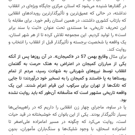
در گفتارها شنیده می‌شود که استان مرکزی جایگاه ویژه‌ای در انقلاب
نداشته، در حالی که عمیق‌ترین و تأثیرگذارترین رویدادهای انقلابی
که بازتاب کشوری داشتند، در همین استان رقم خورد. برای مقابله با
این تحریف تاریخی، ما مستندی تحت عنوان «ثبت با سند برابر
است» را تولید کردیم. این مجموعه تلاش کرده تا از هر شهر استان،
یک واقعه یا شخصیت برجسته و تأثیرگذار قبل از انقلاب را انتخاب و
روایت کند.
برای مثال
وقایع بهمن 57 در «کمیجان». در آن روزها پس از آنکه
یکی از مبارزان کمیجان در اعتراض به هتک حرمت به گفتمان
انقلاب توسط نیروهای شهربانی به شهادت رسید، مردم از تمام
روستاها به پا خاستند و کمیجان را به تسخیر خود درآوردند؛ تا جایی
که تانک‌ها از تهران برای سرکوب این قیام اعزام شدند. این یک
واقعه تاریخی مشهور است که متأسفانه آن‌طور که باید روایت نشده
بود
.
یا در ساوه، ماجرای چهار زن انقلابی را داریم که در راهپیمایی‌ها
بسیار تأثیرگذار بودند. یکی از این بانوان که خوشبختانه در قید حیات
است، روایت می‌کرد که چگونه در مسیر امامزاده علی‌اصغر تا
امامزاده اسحاق، با وجود شلیک‌ها و سنگ‌باران مأموران، بدون