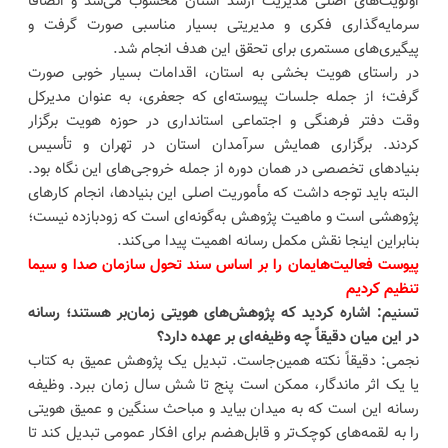
اولویت‌های اصلی مدیریت ارشد استان محسوب می‌شد و انصافاً
سرمایه‌گذاری فکری و مدیریتی بسیار مناسبی صورت گرفت و
پیگیری‌های مستمری برای تحقق این هدف انجام شد.
در راستای هویت بخشی به استان، اقدامات بسیار خوبی صورت
گرفت؛ از جمله جلسات پیوسته‌ای که جعفری، به عنوان مدیرکل
وقت دفتر فرهنگی و اجتماعی استانداری در حوزه هویت برگزار
کردند. برگزاری همایش سرآمدان استان در تهران و تأسیس
بنیادهای تخصصی در همان دوره از جمله خروجی‌های این نگاه بود.
البته باید توجه داشت که مأموریت اصلی این بنیادها، انجام کارهای
پژوهشی است و ماهیت پژوهش به‌گونه‌ای است که زودبازده نیست؛
بنابراین اینجا نقش مکمل رسانه اهمیت پیدا می‌کند.
پیوست فعالیت‌هایمان را بر اساس سند تحول سازمان صدا و سیما
تنظیم کردیم
تسنیم: اشاره کردید که پژوهش‌های هویتی زمان‌بر هستند؛ رسانه
در این میان دقیقاً چه وظیفه‌ای بر عهده دارد؟
نجمی: دقیقاً نکته همین‌جاست. تبدیل یک پژوهش عمیق به کتاب
یا یک اثر ماندگار، ممکن است پنج تا شش سال زمان ببرد. وظیفه
رسانه این است که به میدان بیاید و مباحث سنگین و عمیق هویتی
را به لقمه‌های کوچک‌تر و قابل‌هضم برای افکار عمومی تبدیل کند تا