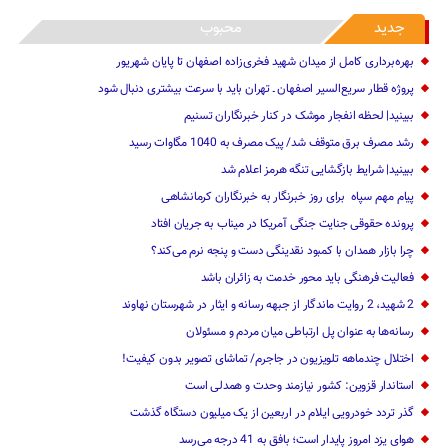
جدید
محبوب
بهره‌برداری کامل از میدان شهید فخری‌زاده اصفهان تا پایان شهریور
پروژه قطار سریع‌السیر اصفهان ـ تهران باید با سرعت بیشتری دنبال شود
ببینید| لحظه انفجار موشک‌ در کنار خبرنگاران تسنیم
رشد مصرف برق متوقف شد/ پیک مصرف به 1040 مگاوات رسید
ببینید| شرایط بازگشایی تنگه هرمز اعلام شد
پیام مهم ‌سپاه ‌ برای روز خبرنگار ‌به خبرنگاران کرمانشاهی
پرونده حقوقی جنایت جنگی آمریکا در میناب به جریان افتاد
چرا بازار همدان با کمبود نقدینگی دست و پنجه نرم می‌کند؟
فعالیت فرهنگی باید محور خدمت به زائران باشد
2 شهید، 2 روایت ماندگار از جبهه رسانه و ایثار در شهرستان نهاوند
رسانه‌ها به عنوان پل ارتباطی میان مردم و مسئولان
اختلال چندماهه تلویزیون در جاجرم/ تماشای تصویر بدون کیفیت!
استاندار قزوین: کشور نیازمند وحدت و همدلی است
گذر تردد خودرویی ایلام در اربعین از یک میلیون دستگاه گذشت
هوای یزد امروز پایدار است؛ بافق به 41 درجه می‌رسد