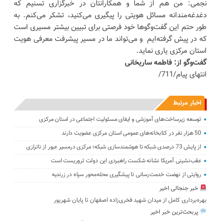
نجمی: من هم از شما و همکارانتان در خبرگزاری تسنیم که
دغدغه‌مندانه مسائل هویتی را پیگیری می‌کنید، تشکر می‌کنم. به
طور حتم این گفت‌وگوها خود فرصتی برای تبیین بیشتر مسیری است
که در پیش گرفته‌ایم و می‌تواند ما در مسیر پیشرفت معرفی هویت
استان مرکزی یاری نماید.
گفت‌و‌گو از: فاطمه ساریخانی
انتهای پیام/711/
اخبار مرتبط
توسعه زیرساخت‌های آموزشی و ایفای مسئولیت اجتماعی در استان مرکزی
50 هزار نفر در کتابخانه‌های عمومی استان مرکزی عضویت دارند
از پایش 73 درصدی شبکه تا هوشمندسازی شبکه؛ مرکزی درمسیر عبور از ناترازی
عقب‌نشینی آمریکا نشانه شکست راهبردی این دولت تروریست است
روایتی از نهضت خدمت‌رسانی تا پیشگیری محله‌محور سپاه در زرندیه
خبر جنجالی اخیر
بهره‌برداری کامل از میدان شهید فخری‌زاده اصفهان تا پایان شهریور
پربحث‌ترین خبر اخیر