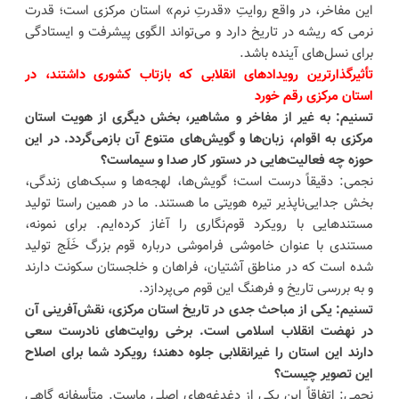
این مفاخر، در واقع روایتِ «قدرتِ نرم» استان مرکزی است؛ قدرت
نرمی که ریشه در تاریخ دارد و می‌تواند الگوی پیشرفت و ایستادگی
برای نسل‌های آینده باشد.
تأثیرگذارترین رویدادهای انقلابی که بازتاب کشوری داشتند، در
استان مرکزی رقم خورد
تسنیم: به غیر از مفاخر و مشاهیر، بخش دیگری از هویت استان
مرکزی به اقوام، زبان‌ها و گویش‌های متنوع آن بازمی‌گردد. در این
حوزه چه فعالیت‌هایی در دستور کار صدا و سیماست؟
نجمی: دقیقاً درست است؛ گویش‌ها، لهجه‌ها و سبک‌های زندگی،
بخش جدایی‌ناپذیر تیره هویتی ما هستند. ما در همین راستا تولید
مستندهایی با رویکرد قوم‌نگاری را آغاز کرده‌ایم. برای نمونه،
مستندی با عنوان خاموشی فراموشی درباره قوم بزرگ خَلَج تولید
شده است که در مناطق آشتیان، فراهان و خلجستان سکونت دارند
و به بررسی تاریخ و فرهنگ این قوم می‌پردازد.
تسنیم: یکی از مباحث جدی در تاریخ استان مرکزی، نقش‌آفرینی آن
در نهضت انقلاب اسلامی است. برخی روایت‌های نادرست سعی
دارند این استان را غیرانقلابی جلوه دهند؛ رویکرد شما برای اصلاح
این تصویر چیست؟
نجمی: اتفاقاً این یکی از دغدغه‌های اصلی ماست. متأسفانه گاهی