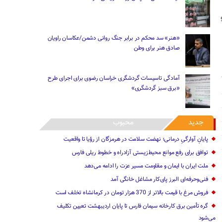
«هنر» سد محکم در برابر جنگ روانی دشمن/عکاسان راویان
صادق هنر برای وطن
آمادگی تاسیسات گردشگری خراسان رضوی برای اجرای طرح
«برق سبز گردشگری»
جدید
محبوب
پایانِ آوارگیِ درمانی؛ نهضت سلامت در هرمزگان از رؤیا تا واقعیت
توافق برای رفع موانع محیط‌زیستی آزادراه و خطوط ریلی فارس
ملت ایران با ایمان و مقاومت مسیر عزت را ادامه می‌دهد
فنی‌وحرفه‌ای البرز پای‌کار مشاغل خانگی آمد
فروش مرغ با قیمت بالاتر از 370 هزار تومان در کرمانشاه تخلف است
گره تأمین برق کارخانه سیمان فارس تا پایان اردیبهشت تعیین تکلیف
می‌شود