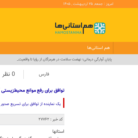
امروز : جمعه, ۲۵ اردیبهشت , ۱۴۰۵
هم استانی‌ها
پایانِ آوارگیِ درمانی؛ نهضت سلامت در هرمزگان از رؤیا تا واقعیت_
0 نظر
فارس
توافق برای رفع موانع محیط‌زیستی 
یک نماینده از توافق برای تسریع صدور
کد خبر : 27762
استانها