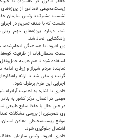
جعفر قادری در گفت‌و‌گو با خبرنگ
زیست‌محیطی تعدادی از پروژه‌های 
نشست مشترک با رئیس سازمان حفاظت
نشست که با هدف تسریع در اجرای طر
شد، درباره پروژه‌های مهم ریل
راهگشایی اتخاذ شد.
وی افزود: با هماهنگی انجام‌شده، 
سمت سلطان‌آباد، از ظرفیت کوه‌ها
استفاده شود تا هم هزینه حمل‌ونقل ک
نماینده مردم شیراز و زرقان ادامه 
گرفت و مقرر شد با ارائه راهکار‌
اجرایی این طرح برطرف شود.
قادری با اشاره به اهمیت آزادراه شی
مهمی در اتصال مرکز کشور به بنادر 
در عین حال با حفظ منابع طبیعی تس
وی همچنین از بررسی مشکلات تعدادی
موانع زیست‌محیطی معادن استان، به
اشتغال جلوگیری شود.
قادری افزود: رئیس سازمان حفاظ