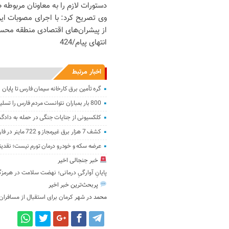
دستورات لازم را به معاونان مربوطه ص
وی تصریح کرد: با اجرای مصوبات ای
از پیشران‌های اقتصادی منطقه محسو
انتهای پیام/424
اخبار مرتبط
گره تأمین برق کارخانه سیمان فارس تا پایا
800 بار بمباران نتوانست مردم فارس را تسلیم کند
کلکسیونی از جنایات جنگی در حمله به دادگ
کشف 7 هزار برق غیرمجاز و 722 ماینر در فارس
عرضه سکه و خودرو درمان تورم نیست؛ نقدین
خبر جنجالی اخیر
پایانِ آوارگیِ درمانی؛ نهضت سلامت در هرمزگا
پربحث‌ترین خبر اخیر
محمد
در
شهر کرمان برای استقبال از مسافران