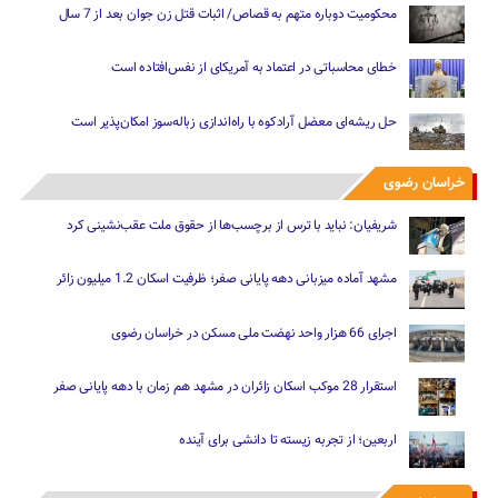
محکومیت دوباره متهم به قصاص/ اثبات قتل زن جوان بعد از 7 سال
خطای محاسباتی در اعتماد به آمریکای از نفس‌افتاده است
حل ریشه‌ای معضل آرادکوه با راه‌اندازی زباله‌سوز امکان‌پذیر است
خراسان رضوی
شریفیان: نباید با ترس از برچسب‌ها از حقوق ملت عقب‌نشینی کرد
مشهد آماده میزبانی دهه پایانی صفر؛ ظرفیت اسکان 1.2 میلیون زائر
اجرای 66 هزار واحد نهضت ملی مسکن در خراسان رضوی
استقرار 28 موکب اسکان زائران در مشهد هم زمان با دهه پایانی صفر
اربعین؛ از تجربه زیسته تا دانشی برای آینده