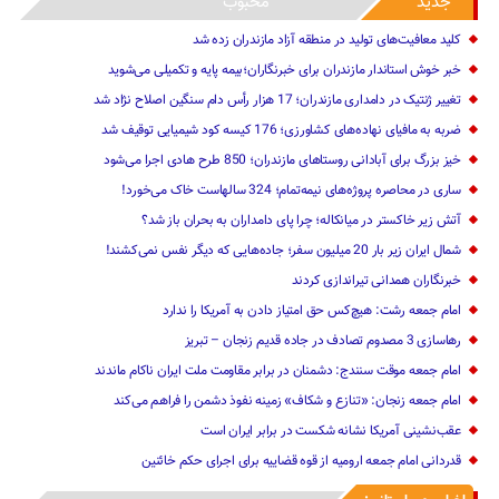
جدید
محبوب
کلید معافیت‌های تولید در منطقه آزاد مازندران زده شد
خبر خوش استاندار مازندران برای خبرنگاران؛‌بیمه پایه و ‌تکمیلی می‌شوید
تغییر ژنتیک‌ در دامداری مازندران؛ 17 هزار رأس دام سنگین ‌اصلاح نژاد شد
ضربه ‌به مافیای نهاده‌های کشاورزی؛ 176 کیسه کود شیمیایی توقیف شد
خیز بزرگ برای آبادانی روستاهای مازندران؛ 850 طرح هادی ‌اجرا می‌شود
ساری در محاصره پروژه‌های نیمه‌تمام؛ 324 سالهاست خاک می‌خورد!
آتش زیر خاکستر در میانکاله؛ چرا پای دامداران به بحران باز شد؟
شمال ایران زیر بار 20 میلیون سفر؛ جاده‌هایی که دیگر نفس نمی‌کشند!
خبرنگاران همدانی تیراندازی کردند
امام جمعه رشت: هیچ‌کس حق امتیاز دادن به آمریکا را ندارد
رهاسازی 3 مصدوم تصادف در جاده قدیم زنجان – تبریز
امام جمعه موقت سنندج: دشمنان در برابر مقاومت ملت ایران ناکام ماندند
امام جمعه زنجان: «تنازع و شکاف» زمینه نفوذ دشمن را فراهم می‌کند
عقب‌نشینی آمریکا نشانه شکست در برابر ایران است
قدردانی امام جمعه ارومیه از قوه قضاییه برای اجرای حکم خائنین ‌