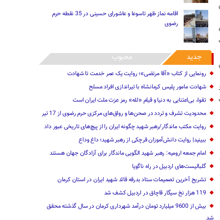
اقامه نماز ظهر تاسوعا و عاشورای حسینی در 35 نقطه حرم
رضوی
جدید
محبوب
رونمایی از کتاب «آقا مرتضی»؛ روایت یک عمر خدمت تا شهادت
شهادت مامور پلیس کرمانشاه با تیراندازی افراد مسلح
تقوا، بی‌اعتنایی به دنیا و قیام «لله» رمز عزت ملت ایران است
محدودیت‌ تشرف و تردد در صحن‌ها و رواق‌های مرکزی حرم رضوی از 17 تیر
روایت مکتب ماندگار/رهبر شهید چگونه ایران را از پیچ‌های تاریخی عبور داد
ببینید| ‌‌روایت دانش‌آموزان قرچکی از رهبر شهید؛ داغ وداع
امام جمعه ارومیه: رهبر شهید الگویی ماندگار برای آزادگان جهان هستند
گلبالیست‌های اردبیل در راه ناگویا
تشریح آخرین تصمیمات ستاد بدرقه قائد شهید ایران در استان کرمان
119 هزار نخ سیگار قاچاق در اردبیل کشف شد
بیش از 9600 میلیارد تومان درآمد شهرداری کرمان در سال گذشته محقق
شد