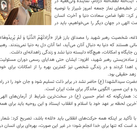
یت‌الله لطف‌الله دژکام، نماینده ولی‌فقیه در
 خطبه‌های نماز جمعه امروز شیراز با توصیه
ر کرد: تقوا ضامن سعادت دنیا و آخرت انسان
 الهی در جهان دیگر را می‌خواهیم، باید در
 شخصیت رهبر شهید را مصداق بارز فراز «أَرَادَتْهُمُ الدُّنْیَا وَ لَمْ یُرِیدُوهَا»
ی هستند که دنیا به دنبال آنان می‌آید، اما آنان دل به دنیا نمی‌بندند. رهبر
ین جایگاه و امکانات، هیچ‌گاه دلبسته دنیا نشد و زندگی زاهدانه‌ای داشت.
از ساده‌زیستی رهبر شهید، افزود: ایشان حتی هدایای رسمی دوران مسئولیت
هدا کردند و در زندگی شخصی نیز کمترین بهره را از امکانات برای خود
ز زهد حقیقی بود.
 حضرت سیدالشهدا (ع) حاضر نشد در برابر ذلت تسلیم شود و جان خود را در راه
رد و این مسیر، الگویی ماندگار برای ملت ایران است.
: همان‌گونه که امام حسین (ع) در سخت‌ترین شرایط از آرمان‌های الهی
خرین لحظه بر عهد خود با اسلام و انقلاب ایستاد و این روحیه باید برای همه
با تأکید بر اینکه همه حرکت‌های انقلابی باید «لله» باشد، تصریح کرد: شعار،
است که تنها برای خدا انجام شود؛ در غیر این صورت، بهره‌ای برای انسان در