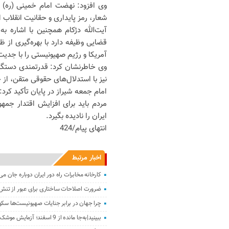
وی افزود: نهضت امام خمینی (ره) 
شعار، رمز پایداری و حقانیت انقلاب 
آیت‌الله دژکام همچنین با اشاره ب
قضایی وظیفه دارد با بهره‌گیری از 
آمریکا و رژیم صهیونیستی را با جدیت
وی خاطرنشان کرد: قدرتمندی دستگاه 
نیز با استدلال‌های حقوقی متقن، از 
امام جمعه شیراز در پایان تأکید کرد
مردم باید برای افزایش اقتدار جم
ایران را نادیده بگیرد.
انتهای پیام/424
اخبار مرتبط
کارخانه مخابرات راه دور ایران دوباره جان می‌
ضرورت اصلاحات ساختاری برای عبور از تنش
چرا جهان در برابر جنایات صهیونیست‌ها س
ببینید|به‌جا مانده از 9 اسفند؛ آزمایش موشک جدید در حمله به لامرد