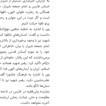
به گزارش خبرگزاری تسنیم از شیراز، آ
استان فارس و امام جمعه شیراز، در
همگان به رعایت تقوای الهی، اظها
است و اگر عزت در این جهان و رحمت
پرتو تقوا حرکت کنیم.
وی با اشاره به خطبه متقین نهج‌البلاغه،
دانست و گفت: انسان‌های باتقوا کسان
شهید نیز با وجود برخورداری از بالاتر
امام جمعه شیراز با بیان خاطراتی 
خود را به موزه آستان قدس رضوی ا
برمی‌داشتند که این رفتار، جلوه‌ای ا
دژکام تأکید کرد: رهبر شهید همانند
اسلام، ایران و آرمان‌های الهی فدا ک
وی با اشاره به فرهنگ عاشورا گفت
عقب‌نشینی نکرد، رهبر شهید نیز تا آ
نسل‌ها الگو باشد.
نماینده ولی‌فقیه در فارس در ادامه 
مقاومت و حتی عبادت زمانی ارزشمند 
آخرت نخواهد داشت.