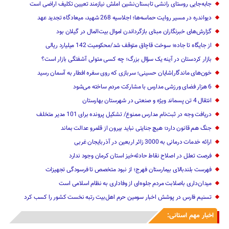
جابه‌جایی روستای رانشی تابستان‌نشین املش نیازمند تعیین تکلیف اراضی است
دیواندره در مسیر روایت حماسه‌ها؛ اجلاسیه 268 شهید، میعادگاه تجدید عهد
گزارش‌های خبرنگاران مبنای بازگرداندن اموال بیت‌المال در گیلان بود
از جایگاه تا جاده؛ سوخت قاچاق متوقف شد/محکومیت 142 میلیارد ریالی
بازار کردستان در آینه یک سؤال بزرگ؛ چه کسی متولی آشفتگی بازار است؟
خون‌های ماندگار|شایان حسینی؛ سربازی که روی سفره افطار به آسمان رسید
6 هزار فضای ورزشی مدارس با مشارکت مردم ساخته می‌شود
انتقال 4 تن پسماند ویژه و صنعتی در شهرستان بهارستان
دریافت وجه در ثبت‌نام مدارس ممنوع/ تشکیل پرونده برای 101 مدیر متخلف
جنگ هم قانون دارد؛ هیچ جنایتی نباید بیرون از قلمرو عدالت بماند
ارائه خدمات درمانی به 3000 زائر اربعین در آذربایجان‌ غربی
فرصت تعلل در اصلاح نقاط حادثه‌خیز استان کرمان وجود ندارد
فهرست بلندبالای بیمارستان فهرج؛ از نبود متخصص تا فرسودگی تجهیزات
میدان‌داری باصلابت مردم جلوه‌ای از وفاداری به نظام اسلامی است
تسنیم فارس در پوشش اخبار سومین حرم اهل‌بیت رتبه نخست کشور را کسب کرد
اخبار مهم استانی: