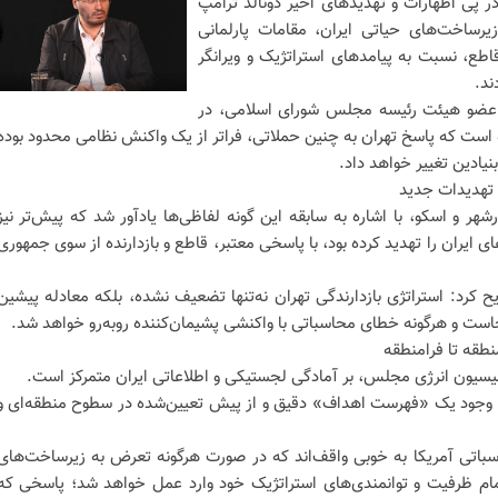
در پی اظهارات و تهدیدهای اخیر دونالد ترامپ
رساخت‌های حیاتی ایران، مقامات پارلمانی
طع، نسبت به پیامدهای استراتژیک و ویرانگر
ند.
اد، عضو هیئت رئیسه مجلس شورای اسلامی، در
ده است که پاسخ تهران به چنین حملاتی، فراتر از یک واکنش نظامی محدود بوده
یادین تغییر خواهد داد.
 تهدیدات جدید
آذرشهر و اسکو، با اشاره به سابقه این گونه لفاظی‌ها یادآور شد که پیش‌تر نیز
 ایران را تهدید کرده بود، با پاسخی معتبر، قاطع و بازدارنده از سوی جمهوری
رد: استراتژی بازدارندگی تهران نه‌تنها تضعیف نشده، بلکه معادله پیشین
است و هرگونه خطای محاسباتی با واکنشی پشیمان‌کننده روبه‌رو خواهد شد.
نطقه تا فرامنطقه
سیون انرژی مجلس، بر آمادگی لجستیکی و اطلاعاتی ایران متمرکز است.
به وجود یک «فهرست اهداف» دقیق و از پیش تعیین‌شده در سطوح منطقه‌ای و
اسباتی آمریکا به خوبی واقف‌اند که در صورت هرگونه تعرض به زیرساخت‌های
تمام ظرفیت و توانمندی‌های استراتژیک خود وارد عمل خواهد شد؛ پاسخی که