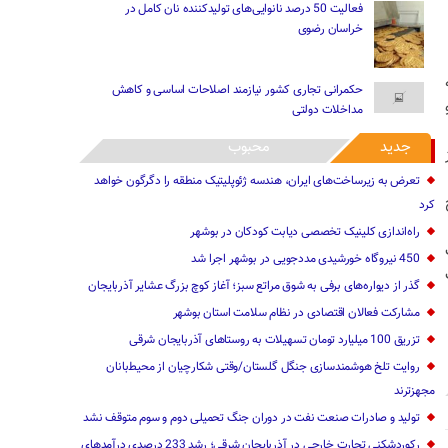
فعالیت 50 درصد نانوایی‌های تولیدکننده نان کامل در
خراسان رضوی
حکمرانی تجاری کشور نیازمند اصلاحات اساسی و کاهش
مداخلات دولتی
جدید
محبوب
تعرض به زیرساخت‌های ایران، هندسه ژئوپلیتیک منطقه را دگرگون خواهد
کرد
راه‌اندازی کلینیک تخصصی دیابت کودکان در بوشهر
450 نیروگاه خورشیدی مددجویی در بوشهر اجرا شد
گذر از دیواره‌های برفی به شوق مراتع سبز؛ آغاز کوچ بزرگ عشایر آذربایجان
مشارکت فعالان اقتصادی در نظام سلامت استان بوشهر
تزریق 100 میلیارد تومان تسهیلات به روستاهای آذربایجان شرقی
روایت تلخ هوشمندسازی جنگل گلستان‌/وقتی شکارچیان از محیط‌بانان
مجهزترند
تولید و صادرات صنعت نفت در دوران جنگ تحمیلی دوم و سوم متوقف نشد
رکوردشکنی تجارت خارجی در آذربایجان شرقی؛ رشد 233 درصدی درآمدهای