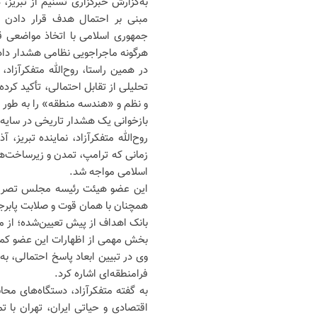
به‌گزارش خبرگزاری تسنیم از تبریز، 
مبنی بر احتمال هدف قرار دادن زی
جمهوری اسلامی با اتخاذ مواضعی قا
هرگونه ماجراجویی نظامی هشدار داد
در همین راستا، روح‌الله متفکرآز
تحلیلی از تقابل احتمالی، تأکید کر
و نظم و «هندسه منطقه» را به طور بن
بازخوانی یک هشدار تاریخی در سایه
روح‌الله متفکرآزاد، نماینده تبریز، 
زمانی که ترامپ، تمدن و زیرساخت‌های
اسلامی مواجه شد.
این عضو هیئت رئیسه مجلس تصریح ک
همچنان با همان قوت و صلابت پابرج
بانک اهداف از پیش تعیین‌شده؛ از م
بخش مهمی از اظهارات این عضو کمی
وی در تبیین ابعاد پاسخ احتمالی، 
فرامنطقه‌ای اشاره کرد.
به گفته متفکرآزاد، دستگاه‌های مح
اقتصادی و حیاتی ایران، تهران با 