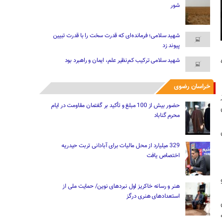
شور
شهید سلامی؛ فرمانده‌ای که قدرت سخت را با قدرت تبیین
پیوند زد
شهید سلامی ترکیب کم‌نظیر علم، ایمان و راهبرد بود
خراسان رضوی
حضور بیش از 100 مبلغ و تأکید بر گفتمان مقاومت در ایام
محرم گناباد
329 میلیارد از محل مالیات ‌برای آبادانی تربت حیدریه
اختصاص یافت
هنر و رسانه خاکریز اول نبردهای نوین/ حمایت ملی از
استعدادهای هنری درگز