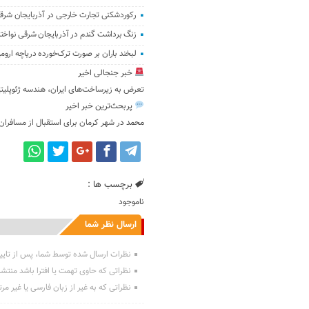
رکوردشکنی تجارت خارجی در آذربایجان شرقی؛ رشد 233 درصدی درآم
زنگ برداشت گندم در آذربایجان شرقی نواخته شد؛ 76 مرکز خرید در آ
لبخند باران بر صورت ترک‌خورده دریاچه ارومی
خبر جنجالی اخیر
تعرض به زیرساخت‌های ایران، هندسه ژئوپلیت
پربحث‌ترین خبر اخیر
محمد
در
شهر کرمان برای استقبال از مسافران
برچسب ها :
ناموجود
ارسال نظر شما
نظرات ارسال شده توسط شما، پس از تایی
نظراتی که حاوی تهمت یا افترا باشد منتش
نظراتی که به غیر از زبان فارسی یا غیر مر