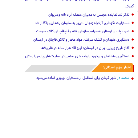
گمرکی
تذکر تند نماینده مجلس به مدیران منطقه آزاد بانه و مریوان
مسئولیت نگهداری آزادراه زنجان ـ تبریز ‌به سازمان راهداری ‌واگذار شد
ضربه پلیس لرستان به جرایم سازمان‌یافته و قاچاقچیان کالا و سوخت
دستگیری متهمان و کشف سرقت، مواد مخدر و کالای قاچاق در لرستان
آغاز تاریخ زیبایی ایران در لرستان؛ آویز 40 هزار ساله در غار یافته
دستگیری متخلفان و برخورد با واحدهای صنفی در عملیات‌های پلیس لرستان
اخبار مهم استانی:
محمد
در
شهر کرمان برای استقبال از مسافران نوروزی آماده می‌شود