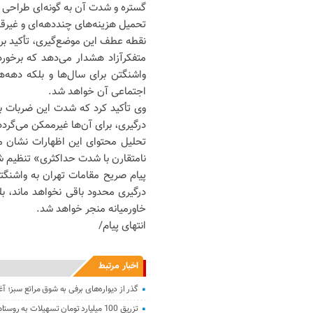
گستره و شدت آن به گونه‌ای طراحی 
تحمیل هزینه‌های چنددهه‌ای و غیرقا
نقطه عطف این موضع‌گیری، تأکید بر 
متفکرآزاد هشدار می‌دهد که برخور
واشنگتن برای سال‌ها و بلکه دهه‌
اجتماعی آن خواهد شد.
وی تأکید کرد که شدت این ضربات به
درگیری، برای آن‌ها غیرممکن می‌گردد
تحلیل محتوای این اظهارات نشان می
نامتقارن با شدت حداکثری» تنظیم 
پیام صریح مقامات تهران به واشنگ
درگیری محدود باقی نخواهد ماند، بلکه
خاورمیانه منجر خواهد شد.
انتهای پیام/
اخبار مرتبط
گذر از دیواره‌های برفی به شوق مراتع سبز؛ آ
تزریق 100 میلیارد تومان تسهیلات به روستاهای آذربایجان شرقی