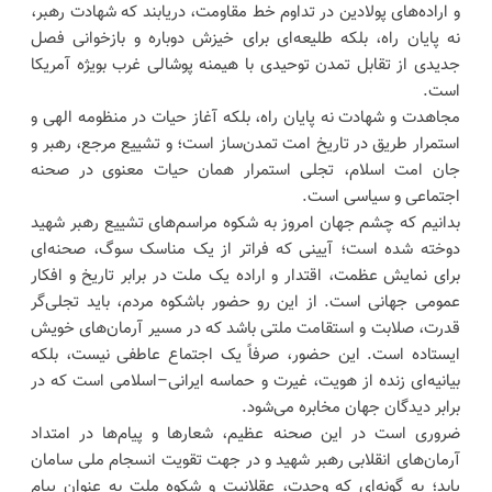
و اراده‌های پولادین در تداوم خط مقاومت، دریابند که شهادت رهبر،
نه پایان راه، بلکه طلیعه‌ای برای خیزش دوباره و بازخوانی فصل
جدیدی از تقابل تمدن توحیدی با هیمنه پوشالی غرب بویژه آمریکا
است.
مجاهدت و شهادت نه پایان راه، بلکه آغاز حیات در منظومه الهی و
استمرار طریق در تاریخ امت تمدن‌ساز است؛ و تشییع مرجع، رهبر و
جان امت اسلام، تجلی استمرار همان حیات معنوی در صحنه
اجتماعی و سیاسی است.
بدانیم که چشم جهان امروز به شکوه مراسم‌های تشییع رهبر شهید
دوخته شده است؛ آیینی که فراتر از یک مناسک سوگ، صحنه‌ای
برای نمایش عظمت، اقتدار و اراده یک ملت در برابر تاریخ و افکار
عمومی جهانی است. از این رو حضور باشکوه مردم، باید تجلی‌گر
قدرت، صلابت و استقامت ملتی باشد که در مسیر آرمان‌های خویش
ایستاده است. این حضور، صرفاً یک اجتماع عاطفی نیست، بلکه
بیانیه‌ای زنده از هویت، غیرت و حماسه ایرانی–اسلامی است که در
برابر دیدگان جهان مخابره می‌شود.
ضروری است در این صحنه عظیم، شعارها و پیام‌ها در امتداد
آرمان‌های انقلابی رهبر شهید و در جهت تقویت انسجام ملی سامان
یابد؛ به گونه‌ای که وحدت، عقلانیت و شکوه ملت به عنوان پیام