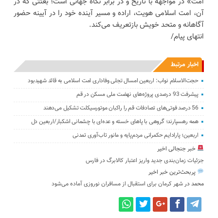
امت» در مواجهه با تاریخ و در برابر نگاه جهانی است؛ بعثتی که در
آن، امت اسلامی هویت، اراده و مسیر آینده خود را در آیینه حضور
آگاهانه و متحد خویش بازتعریف می‌کند.
انتهای پیام/
اخبار مرتبط
حجت‌الاسلام نواب: اربعین امسال تجلی وفاداری امت اسلامی به قائد شهیدبود
پیشرفت 93 درصدی پروژه‌های نهضت ملی مسکن در قم
56 درصد فوتی‌های تصادفات قم را راکبان موتورسیکلت تشکیل می‌دهند
همه رهسپارند؛ گروهی با پاهای خسته و عده‌ای با چشمانی اشکبار/اربعین دل
اربعین؛ پارادایم حکمرانی مردم‌پایه و مانور تاب‌آوری تمدنی
خبر جنجالی اخیر
جزئیات زمان‌بندی جدید واریز اعتبار کالابرگ در فارس
پربحث‌ترین خبر اخیر
محمد
در
شهر کرمان برای استقبال از مسافران نوروزی آماده می‌شود