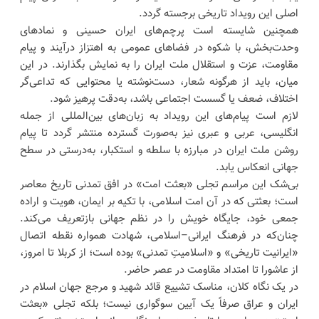
اصلی این رویداد تاریخی برجسته گردد.
همچنین شایسته است پرچم‌های ایران حسینی و نمادهای
وحدت‌بخش، با شکوه در فضاهای عمومی به اهتزاز درآیند و پیام
مقاومت، عزت و استقلال ملت ایران را به نمایش بگذارند. در این
میان، باید از هرگونه شعار، دست‌نوشته یا محتوایی که تداعی‌گر
اختلاف، ضعف یا گسست اجتماعی باشد، به‌دقت پرهیز شود.
لازم است پیام‌های این رویداد به زبان‌های بین‌المللی از جمله
انگلیسی، عربی و عبری نیز به‌صورت گسترده منتشر گردد تا پیام
روشن ملت ایران در مبارزه با سلطه و استکبار، به‌درستی در سطح
جهانی انعکاس یابد.
بی‌شک این مراسم تجلی «بعثت امت» در افق تمدنی تاریخ معاصر
است؛ بعثتی که در آن امت اسلامی، با تکیه بر ایمان، هویت و اراده
جمعی خود، جایگاه خویش را در نظم جهانی بازتعریف می‌کند.
چنان‌که در فرهنگ ایرانی–اسلامی، شهادت همواره نقطه اتصال
«ایرانیت تاریخی» و «اسلامیتِ تمدنی» بوده است؛ از کربلا تا امروز،
از عاشورا تا امتداد مقاومت در عصر حاضر.
در یک نگاه کلان، مناسک تشییع قائد شهید و مرجع جهان اسلام در
ایران و عراق صرفاً یک آیین سوگواری نیست؛ بلکه تجلی «بعثت