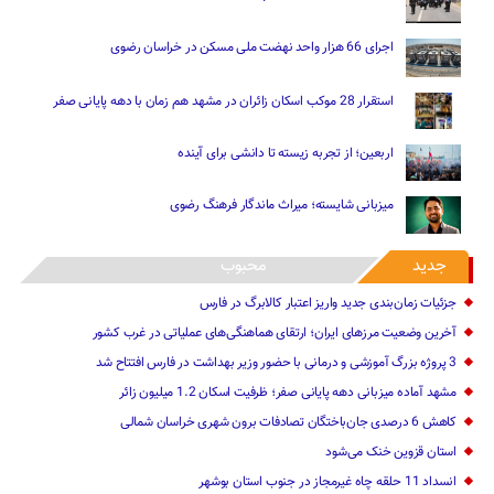
اجرای 66 هزار واحد نهضت ملی مسکن در خراسان رضوی
استقرار 28 موکب اسکان زائران در مشهد هم زمان با دهه پایانی صفر
اربعین؛ از تجربه زیسته تا دانشی برای آینده
میزبانی شایسته؛ میراث ماندگار فرهنگ رضوی
جدید
محبوب
جزئیات زمان‌بندی جدید واریز اعتبار کالابرگ در فارس
آخرین وضعیت مرزهای ایران؛ ارتقای هماهنگی‌های عملیاتی در غرب کشور
3 پروژه بزرگ آموزشی و درمانی با حضور وزیر بهداشت در فارس افتتاح شد
مشهد آماده میزبانی دهه پایانی صفر؛ ظرفیت اسکان 1.2 میلیون زائر
کاهش 6 درصدی جان‌باختگان تصادفات برون شهری خراسان شمالی
استان قزوین خنک‌ می‌شود
انسداد 11 حلقه چاه غیرمجاز در جنوب استان بوشهر