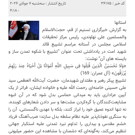
کد خبر : 36175
تاریخ انتشار : سه‌شنبه 7 جولای 2026
- 4:18
استانها
به گزارش خبرگزاری تسنیم از قم، حجت‌الاسلام
والمسلمین علی نهاوندی، رئیس مرکز تحقیقات
اسلامی مجلس در آستانه مراسم تشییع قائد
شهید امت در یادداشتی تحت عنوان “تشییع با شکوه تمدن ساز و
بایسته های آن” نوشت:
«وَلَا تَحْسَبَنَّ الَّذِینَ قُتِلُوا فِی سَبِیلِ اللَّهِ أَمْوَاتًا بَلْ أَحْیَاءٌ عِندَ رَبِّهِمْ
یُرْزَقُونَ» (آل عمران: 169)
تشییع پیکر رهبر و مقتدای شهیدمان، حضرت آیت‌الله العظمی سید
علی حسینی خامنه‌ای رحمت الله علیه و خانواده ایشان، فراتر از یک
آیین عزاداری باید به میدانی حماسی بدل شود که در آن انبوه
مشایعت‌کنندگان با گره‌کردن مشت‌ها و سر دادن شعارهای کوبنده،
نه تنها اندوه عمیق خود را ابراز کنند، بلکه با عهدی ناگسستنی، آن را
به سنگری نفوذناپذیر علیه نظام سلطه بدل سازند؛ ضرب‌آهنگ فریاد
خشم مقدس و بیداری را تداوم نبرد تمدنی علیه استکبار جهانی
تنظیم می‌کند، به‌گونه‌ای که دشمنان با مشاهده این حضور میلیونی