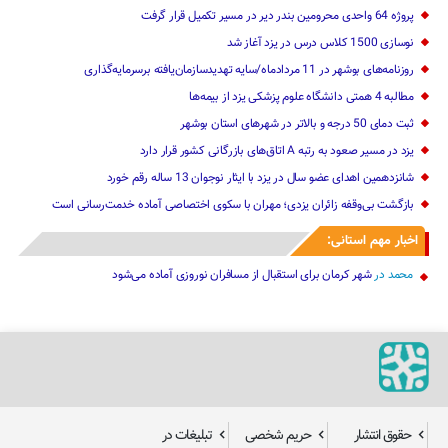
پروژه 64 واحدی محرومین بندر دیر در مسیر تکمیل قرار گرفت
نوسازی 1500 کلاس درس در یزد آغاز شد
روزنامه‌های بوشهر در 11 مردادماه/سایه تهدیدسازمان‌یافته برسرمایه‌گذاری
مطالبه 4 همتی دانشگاه علوم پزشکی یزد از بیمه‌ها
ثبت دمای 50 درجه و بالاتر در شهرهای استان بوشهر
یزد در مسیر صعود به رتبه A اتاق‌های بازرگانی کشور قرار دارد
شانزدهمین اهدای عضو سال در یزد با ایثار نوجوان 13 ساله رقم خورد
بازگشت بی‌وقفه زائران یزدی؛ مهران با سکوی اختصاصی آماده خدمت‌رسانی است
اخبار مهم استانی:
محمد
در
شهر کرمان برای استقبال از مسافران نوروزی آماده می‌شود
حقوق انتشار
حریم شخصی
تبلیغات در