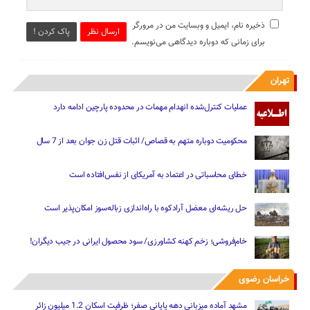
ذخیره نام، ایمیل و وبسایت من در مرورگر
ارسال نظر
پاک کردن !
برای زمانی که دوباره دیدگاهی می‌نویسم.
تهران
عملیات کنترل‌شده انهدام مهمات در محدوده پارچین ادامه دارد
محکومیت دوباره متهم به قصاص/ اثبات قتل زن جوان بعد از 7 سال
خطای محاسباتی در اعتماد به آمریکای از نفس‌افتاده است
حل ریشه‌ای معضل آرادکوه با راه‌اندازی زباله‌سوز امکان‌پذیر است
خام‌فروشی؛ زخم کهنه کشاورزی/ سود محصول ایرانی در جیب دیگران!
خراسان رضوی
مشهد آماده میزبانی دهه پایانی صفر؛ ظرفیت اسکان 1.2 میلیون زائر