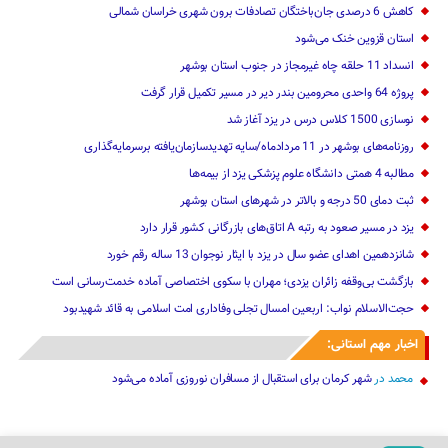
کاهش 6 درصدی جان‌باختگان تصادفات برون شهری خراسان شمالی
استان قزوین خنک‌ می‌شود
انسداد 11 حلقه چاه غیرمجاز در جنوب استان بوشهر
پروژه 64 واحدی محرومین بندر دیر در مسیر تکمیل قرار گرفت
نوسازی 1500 کلاس درس در یزد آغاز شد
روزنامه‌های بوشهر در 11 مردادماه/سایه تهدیدسازمان‌یافته برسرمایه‌گذاری
مطالبه 4 همتی دانشگاه علوم پزشکی یزد از بیمه‌ها
ثبت دمای 50 درجه و بالاتر در شهرهای استان بوشهر
یزد در مسیر صعود به رتبه A اتاق‌های بازرگانی کشور قرار دارد
شانزدهمین اهدای عضو سال در یزد با ایثار نوجوان 13 ساله رقم خورد
بازگشت بی‌وقفه زائران یزدی؛ مهران با سکوی اختصاصی آماده خدمت‌رسانی است
حجت‌الاسلام نواب: اربعین امسال تجلی وفاداری امت اسلامی به قائد شهیدبود
اخبار مهم استانی:
محمد
در
شهر کرمان برای استقبال از مسافران نوروزی آماده می‌شود