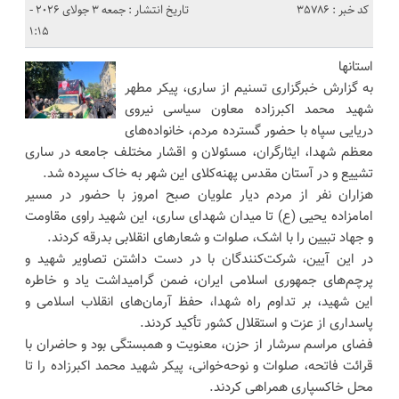
کد خبر : 35786
تاریخ انتشار : جمعه 3 جولای 2026 -
1:15
استانها
به گزارش خبرگزاری تسنیم از ساری، پیکر مطهر
شهید محمد اکبرزاده معاون سیاسی نیروی
دریایی سپاه با حضور گسترده مردم، خانواده‌های
معظم شهدا، ایثارگران، مسئولان و اقشار مختلف جامعه در ساری
تشییع و در آستان مقدس پهنه‌کلای این شهر به خاک سپرده شد.
هزاران نفر از مردم دیار علویان صبح امروز با حضور در مسیر
امامزاده یحیی (ع) تا میدان شهدای ساری، این شهید راوی مقاومت
و جهاد تبیین را با اشک، صلوات و شعار‌های انقلابی بدرقه کردند.
در این آیین، شرکت‌کنندگان با در دست داشتن تصاویر شهید و
پرچم‌های جمهوری اسلامی ایران، ضمن گرامیداشت یاد و خاطره
این شهید، بر تداوم راه شهدا، حفظ آرمان‌های انقلاب اسلامی و
پاسداری از عزت و استقلال کشور تأکید کردند.
فضای مراسم سرشار از حزن، معنویت و همبستگی بود و حاضران با
قرائت فاتحه، صلوات و نوحه‌خوانی، پیکر شهید محمد اکبرزاده را تا
محل خاکسپاری همراهی کردند.