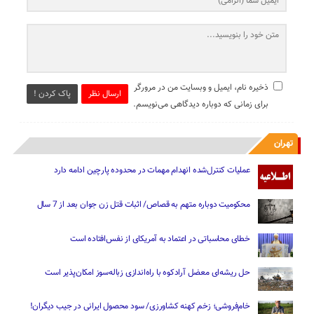
ذخیره نام، ایمیل و وبسایت من در مرورگر
ارسال نظر
پاک کردن !
برای زمانی که دوباره دیدگاهی می‌نویسم.
تهران
عملیات کنترل‌شده انهدام مهمات در محدوده پارچین ادامه دارد
محکومیت دوباره متهم به قصاص/ اثبات قتل زن جوان بعد از 7 سال
خطای محاسباتی در اعتماد به آمریکای از نفس‌افتاده است
حل ریشه‌ای معضل آرادکوه با راه‌اندازی زباله‌سوز امکان‌پذیر است
خام‌فروشی؛ زخم کهنه کشاورزی/ سود محصول ایرانی در جیب دیگران!