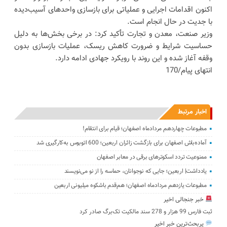
اکنون اقدامات اجرایی و عملیاتی برای بازسازی واحدهای آسیب‌دیده
با جدیت در حال انجام است.
وزیر صنعت، معدن و تجارت تأکید کرد: در برخی بخش‌ها به دلیل
حساسیت شرایط و ضرورت کاهش ریسک، عملیات بازسازی بدون
وقفه آغاز شده و این روند با رویکرد جهادی ادامه دارد.
انتهای پیام/170
اخبار مرتبط
مطبوعات چهاردهم مردادماه اصفهان؛ قیام برای انتقام!
آماده‌باش اصفهان برای بازگشت زائران اربعین؛ 600 اتوبوس به‌کارگیری شد
ممنوعیت تردد اسکوترهای برقی در معابر اصفهان
یادداشت| اربعین؛ جایی که نوجوانان، حماسه را از نو می‌نویسند
مطبوعات یازدهم مردادماه اصفهان؛ هم‌قدم باشکوه میلیونی اربعین
خبر جنجالی اخیر
ثبت فارس 99 هزار و 278 سند مالکیت تک‌برگ صادر کرد
پربحث‌ترین خبر اخیر