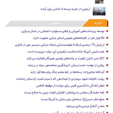
اربعین؛ از تجربه زیسته تا دانشی برای آینده
جدید
محبوب
توسعه زیرساخت‌های آموزشی و ایفای مسئولیت اجتماعی در استان مرکزی
50 هزار نفر در کتابخانه‌های عمومی استان مرکزی عضویت دارند
از پایش 73 درصدی شبکه تا هوشمندسازی شبکه؛ مرکزی درمسیر عبور از ناترازی
عقب‌نشینی آمریکا نشانه شکست راهبردی این دولت تروریست است
257 مدیر کنترل کیفیت در واحدهای تولیدی هرمزگان فعالیت می‌کنند
روایتی از نهضت خدمت‌رسانی تا پیشگیری محله‌محور سپاه در زرندیه
آیت‌الله عبادی‌زاده: رسانه‌ها در خط مقدم جنگ روایت‌ها قرار دارند
روایت خانواده شهید بروجردی از فرماندهی که با مردم امنیت کردستان راساخت
اعلام آمادگی دادگستری فارس برای صیانت از موقوفه کاظمی
نامه نمایندگان مجلس به پزشکیان: افزایش قیمت بنزین به صلاح نیست
صلح امام حسن(ع) نسخه‌ای برای سازش با آمریکا نیست
معدن آلبلاغ مردمی‌سازی می‌شود