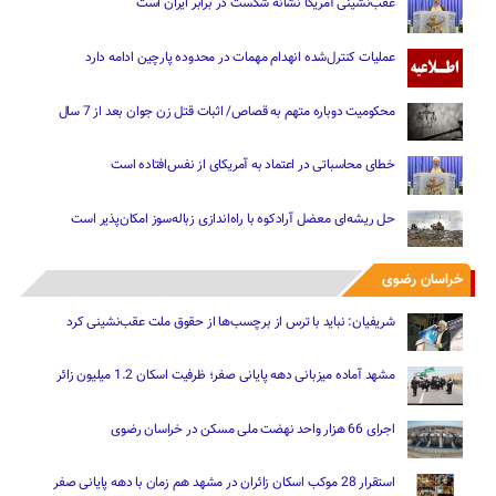
عقب‌نشینی آمریکا نشانه شکست در برابر ایران است
عملیات کنترل‌شده انهدام مهمات در محدوده پارچین ادامه دارد
محکومیت دوباره متهم به قصاص/ اثبات قتل زن جوان بعد از 7 سال
خطای محاسباتی در اعتماد به آمریکای از نفس‌افتاده است
حل ریشه‌ای معضل آرادکوه با راه‌اندازی زباله‌سوز امکان‌پذیر است
خراسان رضوی
شریفیان: نباید با ترس از برچسب‌ها از حقوق ملت عقب‌نشینی کرد
مشهد آماده میزبانی دهه پایانی صفر؛ ظرفیت اسکان 1.2 میلیون زائر
اجرای 66 هزار واحد نهضت ملی مسکن در خراسان رضوی
استقرار 28 موکب اسکان زائران در مشهد هم زمان با دهه پایانی صفر