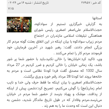
کد خبر : 27957
تاریخ انتشار : شنبه 16 می 2026 -
7:15
استانها
به گزارش خبرگزاری تسنیم از سوادکوه،
حجت‌الاسلام علی‌اصغر اصغری رئیس شورای
هماهنگی تبلیغات اسلامی مازندران در اجتماع
مردم زیراب سوادکوه با بیان اینکه در این اتفاق بعثت گونه مردم کار
بزرگی انجام دادند، گفت: رهبر شهید در آخرین فرمایش خود
فرمودند مردم کار را تمام می‌کنند .
وی، تاکید کرد:خیابان‌ها را خالی نکنید،باید با حضور شما پر شور
باشد، یک زمانی خیابان را خالی کردیم و ضرر کردیم در 27 مرداد
سال 1332 که مصدق گفت فردا کودتا نظامی است و مردم به
خانه‌ها بروند اما کودتا 28 مرداد رقم خورد و ورق برگشت.
حجت‌الاسلام اصغری با بیان اینکه ما فقط حرف ولی خدا و نایب
امام زمان(عج) را گوش می‌کنیم، تصریح کرد:دشمن پیش از اینکه
از پدافند، موشک و پهباد بترسد از حضور شما مردم در خیابان
می‌ترسد،مردم وفادار که در طول تاریخ ماندگار شدید، دشمن به
دنبال این است که وحدت ما را به هم زند .