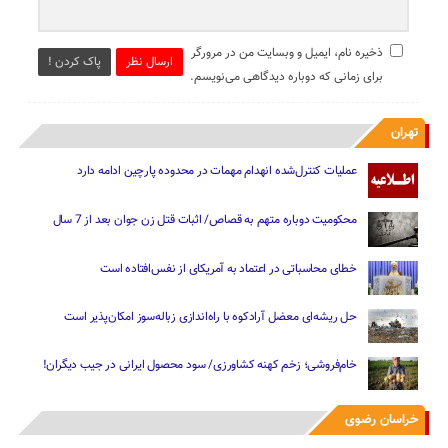
ذخیره نام، ایمیل و وبسایت من در مرورگر
ارسال نظر
پاک کردن !
برای زمانی که دوباره دیدگاهی می‌نویسم.
تهران
عملیات کنترل‌شده انهدام مهمات در محدوده پارچین ادامه دارد
محکومیت دوباره متهم به قصاص/ اثبات قتل زن جوان بعد از 7 سال
خطای محاسباتی در اعتماد به آمریکای از نفس‌افتاده است
حل ریشه‌ای معضل آرادکوه با راه‌اندازی زباله‌سوز امکان‌پذیر است
خام‌فروشی؛ زخم کهنه کشاورزی/ سود محصول ایرانی در جیب دیگران!
خراسان رضوی