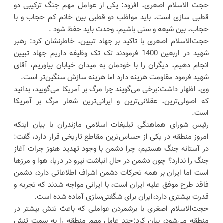
حجت الاسلام اصغری، افزود: یکی از عوامل مهم جنگ ترکیبی دو
قطبی سازی است، باید مواظب دو قطبی بین خانم کم حجاب و با
حجاب، بین شیعه و سنی باشیم، وحدت باید حفظ شود .
حجت‌الاسلام اصغری با تاکید بر جهاد تبیین، خاطرنشان کرد: رهبر
شهید در اربعین 1400 فرمودند تک تک وظیفه داریم جهاد تبیین
انجام دهیم، دیگران را با خودمان به میدان خیابان بیاوریم، آقای
شهید فرمود مقاومت هزینه دارد اما هزینه سازش سنگین‌تر است.
وی، اظهار داشت:برخی می‌گویند چرا مرگ بر آمریکا می‌گویید، بدانید
که اصولی‌ترین، عقلانی‌ترین و ایرانی‌ترین شعار مرگ بر آمریکا
است.
رئیس شورای هماهنگی تبلیغات اسلامی مازندران با بیان اینکه
امروز منطقه در یکی از حساس‌ترین مقاطع تاریخی قرار دارد، گفت:
در آستانه جنگ هستیم، چرا دشمن با وجود تهدید هنوز جرات آغاز
جنگ را ندارد؟ چون دشمن در حال انباشت نیرو در دریا، هوا و مرزها
است اما ایران بر همه تحرکات دشمن اشراف اطلاعاتی دارد، دشمن
فاقد طرح موفق علیه ایران است، با ایرانی مواجه شدند که تجربه و
قدرت بیشتری دارد،ایران برای شگفتی‌سازی آماده شده است.
حجت‌الاسلام اصغری با برشمردن عواملی که باعث تنش بیشتر در
منطقه می‌شود، بیان کرد:چند عامل مهم منطقه را به سمت تنش