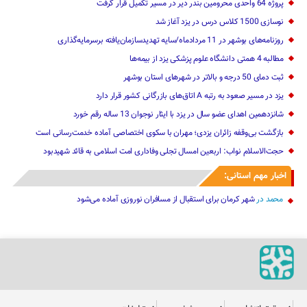
پروژه 64 واحدی محرومین بندر دیر در مسیر تکمیل قرار گرفت
نوسازی 1500 کلاس درس در یزد آغاز شد
روزنامه‌های بوشهر در 11 مردادماه/سایه تهدیدسازمان‌یافته برسرمایه‌گذاری
مطالبه 4 همتی دانشگاه علوم پزشکی یزد از بیمه‌ها
ثبت دمای 50 درجه و بالاتر در شهرهای استان بوشهر
یزد در مسیر صعود به رتبه A اتاق‌های بازرگانی کشور قرار دارد
شانزدهمین اهدای عضو سال در یزد با ایثار نوجوان 13 ساله رقم خورد
بازگشت بی‌وقفه زائران یزدی؛ مهران با سکوی اختصاصی آماده خدمت‌رسانی است
حجت‌الاسلام نواب: اربعین امسال تجلی وفاداری امت اسلامی به قائد شهیدبود
اخبار مهم استانی:
محمد
در
شهر کرمان برای استقبال از مسافران نوروزی آماده می‌شود