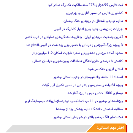
ثبت فارس 99 هزار و 278 سند مالکیت تک‌برگ صادر کرد
کشاورزی فارس در مسیر فناوری و بهره‌وری
تداوم تولید و اشتغال در روزهای جنگ رمضان
جزئیات زمان‌بندی جدید واریز اعتبار کالابرگ در فارس
آخرین وضعیت مرزهای ایران؛ ارتقای هماهنگی‌های عملیاتی در غرب کشور
3 پروژه بزرگ آموزشی و درمانی با حضور وزیر بهداشت در فارس افتتاح شد
مشهد آماده میزبانی دهه پایانی صفر؛ ظرفیت اسکان 1.2 میلیون زائر
کاهش 6 درصدی جان‌باختگان تصادفات برون شهری خراسان شمالی
استان قزوین خنک‌ می‌شود
انسداد 11 حلقه چاه غیرمجاز در جنوب استان بوشهر
پروژه 64 واحدی محرومین بندر دیر در مسیر تکمیل قرار گرفت
نوسازی 1500 کلاس درس در یزد آغاز شد
روزنامه‌های بوشهر در 11 مردادماه/سایه تهدیدسازمان‌یافته برسرمایه‌گذاری
مطالبه 4 همتی دانشگاه علوم پزشکی یزد از بیمه‌ها
ثبت دمای 50 درجه و بالاتر در شهرهای استان بوشهر
اخبار مهم استانی: