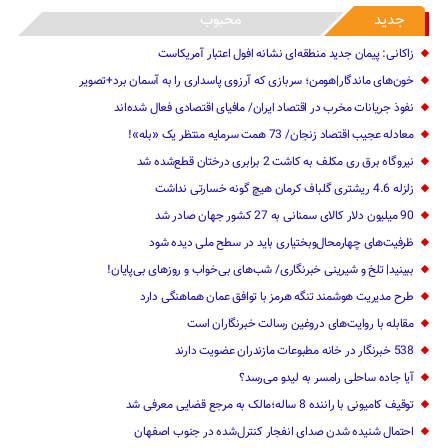
جدید
محبوب
زاکانی: پیمان جدید منطقه‌ای نشانه افول اعتبار آمریکاست
خون‌های ماندگار|هومن؛ سربازی که آرزوی پاسداری را به آسمان برد+تصویر
نفوذ جریانات مخرب در اقتصاد ایران/ مافیای اقتصادی فعال شده‌اند
معادله عجیب اقتصاد زنجان/ 73 همت سرمایه منتظر یک «بله»!
نیروگاه برق ری مکلف به کاشت 2 برابری درختان قطع‌شده شد
زلزله 4.6 ریشتری گلباف کرمان هیچ گونه خسارتی نداشت
90 میلیون دلار کالای سمنانی به 27 کشور جهان صادر شد
ظرفیت‌های چهارمحال‌وبختیاری باید در سطح ملی دیده شود
ببینید| تلخ و شیرینی خبرنگاری/‌ شب‌های بی‌خواب و روزهای بی‌پایان!
طرح مدیریت هوشمند تنگه هرمز با توافق عمان هماهنگی دارد
مقابله با روایت‌های دروغین رسالت خبرنگاران است
538 خبرنگار در خانه مطبوعات مازندران عضویت دارند
آیا جاده ساحلی رامسر به لیدو می‌رسد؟
توقیف کامیونی با راننده 8 ساله؛مالک به مرجع قضایی معرفی شد
احتمال شنیده شدن صدای انفجار کنترل‌شده در جنوب اصفهان