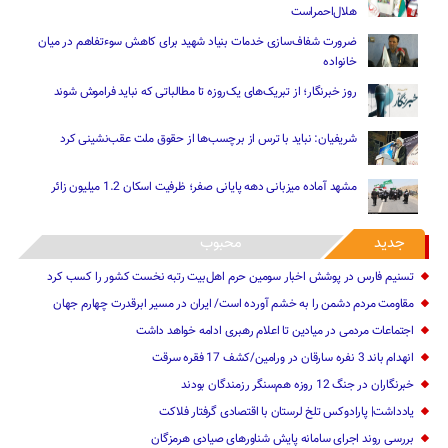
هلال‌احمراست
ضرورت شفاف‌سازی خدمات بنیاد شهید برای کاهش سوءتفاهم‌ در میان
خانواده
روز خبرنگار؛ از تبریک‌های یک‌روزه تا مطالباتی که نباید فراموش شوند
شریفیان: نباید با ترس از برچسب‌ها از حقوق ملت عقب‌نشینی کرد
مشهد آماده میزبانی دهه پایانی صفر؛ ظرفیت اسکان 1.2 میلیون زائر
جدید
محبوب
تسنیم فارس در پوشش اخبار سومین حرم اهل‌بیت رتبه نخست کشور را کسب کرد
مقاومت مردم دشمن را به خشم آورده است/ ایران در مسیر ابرقدرت چهارم جهان
اجتماعات مردمی در میادین تا اعلام رهبری ادامه خواهد داشت
انهدام باند 3 نفره سارقان در ورامین/کشف 17 فقره سرقت
خبرنگاران در جنگ 12 روزه هم‌سنگر رزمندگان بودند
یادداشت| پارادوکس تلخ لرستان با اقتصادی گرفتار فلاکت
بررسی روند اجرای سامانه پایش شناورهای صیادی هرمزگان