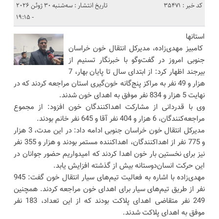
کد خبر : 35471
تاریخ انتشار : سه‌شنبه 30 ژوئن 2026
- 19:15
استانها
کامبیز مهدی‌زاده، مدیرکل انتقال خون خراسان
جنوبی امروز در گفت‌وگو با خبرنگار تسنیم از
بیرجند اظهار کرد: از ابتدای سال تا پایان بهار، 7
هزار و 49 نفر به مراکز پنج‌گانه خون‌گیری استان مراجعه کردند که در
نهایت 5 هزار و 834 نفر موفق به اهدای خون شدند.
وی با قدردانی از مشارکت اهداکنندگان خون افزود: از مجموع
مراجعه‌کنندگان، 6 هزار و 404 نفر آقا و 645 نفر خانم بودند.
مدیرکل انتقال خون خراسان جنوبی ادامه داد: در این مدت، 3 هزار
و 775 نفر از اهداکنندگان، اهداکننده مستمر بودند و هزار و 355 نفر
نیز برای نخستین بار خون اهدا کردند که امیدواریم حضور جوانان در
این حرکت انسان‌دوستانه بیش از گذشته افزایش یابد.
مهدی‌زاده با اشاره به فعالیت تیم‌های سیار انتقال خون گفت: 945
نفر از طریق تیم‌های سیار برای اهدای خون مراجعه کردند. همچنین
249 نفر متقاضی اهدای پلاکت بودند که از این تعداد، 183 نفر
موفق به اهدای پلاکت شدند.