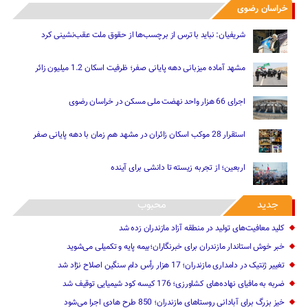
خراسان رضوی
شریفیان: نباید با ترس از برچسب‌ها از حقوق ملت عقب‌نشینی کرد
مشهد آماده میزبانی دهه پایانی صفر؛ ظرفیت اسکان 1.2 میلیون زائر
اجرای 66 هزار واحد نهضت ملی مسکن در خراسان رضوی
استقرار 28 موکب اسکان زائران در مشهد هم زمان با دهه پایانی صفر
اربعین؛ از تجربه زیسته تا دانشی برای آینده
جدید
محبوب
کلید معافیت‌های تولید در منطقه آزاد مازندران زده شد
خبر خوش استاندار مازندران برای خبرنگاران؛‌بیمه پایه و ‌تکمیلی می‌شوید
تغییر ژنتیک‌ در دامداری مازندران؛ 17 هزار رأس دام سنگین ‌اصلاح نژاد شد
ضربه ‌به مافیای نهاده‌های کشاورزی؛ 176 کیسه کود شیمیایی توقیف شد
خیز بزرگ برای آبادانی روستاهای مازندران؛ 850 طرح هادی ‌اجرا می‌شود