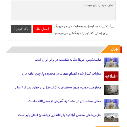
ذخیره نام، ایمیل و وبسایت من در مرورگر
ارسال نظر
پاک کردن !
برای زمانی که دوباره دیدگاهی می‌نویسم.
تهران
عقب‌نشینی آمریکا نشانه شکست در برابر ایران است
عملیات کنترل‌شده انهدام مهمات در محدوده پارچین ادامه دارد
محکومیت دوباره متهم به قصاص/ اثبات قتل زن جوان بعد از 7 سال
خطای محاسباتی در اعتماد به آمریکای از نفس‌افتاده است
حل ریشه‌ای معضل آرادکوه با راه‌اندازی زباله‌سوز امکان‌پذیر است