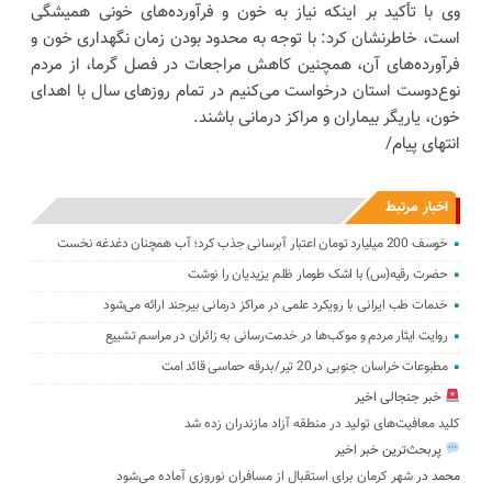
وی با تأکید بر اینکه نیاز به خون و فرآورده‌های خونی همیشگی
است، خاطرنشان کرد: با توجه به محدود بودن زمان نگهداری خون و
فرآورده‌های آن، همچنین کاهش مراجعات در فصل گرما، از مردم
نوع‌دوست استان درخواست می‌کنیم در تمام روزهای سال با اهدای
خون، یاریگر بیماران و مراکز درمانی باشند.
انتهای پیام/
اخبار مرتبط
خوسف 200 میلیارد تومان اعتبار آبرسانی جذب کرد؛ آب همچنان دغدغه نخست
حضرت رقیه(س) با اشک طومار ظلم یزیدیان را نوشت
خدمات طب ایرانی با رویکرد علمی در مراکز درمانی بیرجند ارائه می‌شود
روایت ایثار مردم و موکب‌ها در خدمت‌رسانی به زائران در مراسم تشییع
مطبوعات خراسان جنوبی در20 تیر/بدرقه حماسی قائد امت
خبر جنجالی اخیر
کلید معافیت‌های تولید در منطقه آزاد مازندران زده شد
پربحث‌ترین خبر اخیر
محمد
در
شهر کرمان برای استقبال از مسافران نوروزی آماده می‌شود