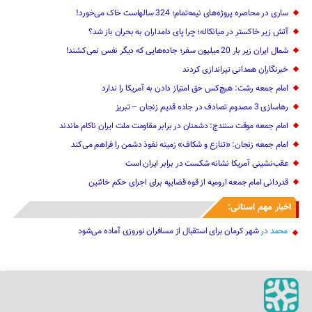
ساری در محاصره پروژه‌های نیمه‌تمام؛ 324 سالهاست خاک می‌خورد!
آتش زیر خاکستر در میانکاله؛ چرا پای دامداران به بحران باز شد؟
شمال ایران زیر بار 20 میلیون سفر؛ جاده‌هایی که دیگر نفس نمی‌کشند!
خبرنگاران همدانی تیراندازی کردند
امام جمعه رشت: هیچ‌کس حق امتیاز دادن به آمریکا را ندارد
رهاسازی 3 مصدوم تصادف در جاده قدیم زنجان – تبریز
امام جمعه موقت سنندج: دشمنان در برابر مقاومت ملت ایران ناکام ماندند
امام جمعه زنجان: «تنازع و شکاف» زمینه نفوذ دشمن را فراهم می‌کند
عقب‌نشینی آمریکا نشانه شکست در برابر ایران است
قدردانی امام جمعه ارومیه از قوه قضاییه برای اجرای حکم خائنین ‌
اخبار مهم استانی:
محمد
در
شهر کرمان برای استقبال از مسافران نوروزی آماده می‌شود