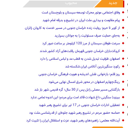
جدید
محبوب
وفاق اجتماعی موتور محرک توسعه سیستان و بلوچستان است
پیام مقاومت و بیداری ملت ایران در تشییع و بدرقه امام شهید
از کویر تا حرم؛ روایت زنده خراسان جنوبی در مسیر خدمت به کاروان زائران
به‌جای حمایت صرف مسئولیت را به جوانان بسپارید
سرعت طوفان سیستان از مرز 120 کیلومتر بر ساعت عبور کرد
کروکت‌بازان خراسان جنوبی قهرمان رقابت‌های آزاد کشور شدند
اصفهان ظرفیت تبدیل شدن به قطب مد و لباس اسلامی را دارد
رکورد سنگین‌ترین آناناس ایران ‌شکسته شد
روز قلم؛ بازخوانی نقش اندیشه و هویت فرهنگی خراسان جنوبی
رینگ‌چهارم اصفهان در محور شرق امسال نهایی می‌شود
بازگشایی مسیر مصلی زابل پس از 30 سال؛ گره قدیمی شهر باز شد
ببینید| سنگینی داغ شهادت قائد امت برای مردم؛ این اندوه تمامی ندارد
تعطیلی ادارات خراسان جنوبی در 17 تیر برای تشییع رهبر شهید
حماسه حضور مردم در تشییع رهبر شهید جلوه‌ای از قدرشناسی ملت بود
آیت‌الله معلمی: راهبردهای رهبر شهید، عزت و استقلال ایران را تثبیت کرد