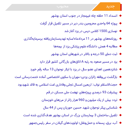
جدید
محبوب
انسداد 11 حلقه چاه غیرمجاز در جنوب استان بوشهر
پروژه 64 واحدی محرومین بندر دیر در مسیر تکمیل قرار گرفت
نوسازی 1500 کلاس درس در یزد آغاز شد
روزنامه‌های بوشهر در 11 مردادماه/سایه تهدیدسازمان‌یافته برسرمایه‌گذاری
مطالبه 4 همتی دانشگاه علوم پزشکی یزد از بیمه‌ها
ثبت دمای 50 درجه و بالاتر در شهرهای استان بوشهر
یزد در مسیر صعود به رتبه A اتاق‌های بازرگانی کشور قرار دارد
شانزدهمین اهدای عضو سال در یزد با ایثار نوجوان 13 ساله رقم خورد
بازگشت بی‌وقفه زائران یزدی؛ مهران با سکوی اختصاصی آماده خدمت‌رسانی است
حجت‌الاسلام نواب: اربعین امسال تجلی وفاداری امت اسلامی به قائد شهیدبود
پیشرفت 93 درصدی پروژه‌های نهضت ملی مسکن در قم
تردد بیش از یک میلیون و 960 هزار زائر از مرزهای خوزستان
شناسایی پیکر نوجوان شهید حسین حوریان پس از 44 سال
تکمیل ساختمان 3 بیمارستان بزرگ در استان بوشهر هدف‌گذاری شده است
آب، برق، پسماند و حمل‌ونقل؛ اولویت‌های گیلان در سفر رئیس‌جمهور