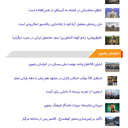
خطای محاسباتی در اعتماد به آمریکای از نفس‌افتاده است
حل ریشه‌ای معضل آرادکوه با راه‌اندازی زباله‌سوز امکان‌پذیر است
خام‌فروشی؛ زخم کهنه کشاورزی/ سود محصول ایرانی در جیب دیگران!
خراسان رضوی
اجرای 66 هزار واحد نهضت ملی مسکن در خراسان رضوی
استقرار 28 موکب اسکان زائران در مشهد هم زمان با دهه پایانی صفر
اربعین؛ از تجربه زیسته تا دانشی برای آینده
میزبانی شایسته؛ میراث ماندگار فرهنگ رضوی
تأکید بر ایمن‌سازی محور کوهسرخ ـ کاشمر پس از سانحه مرگبار