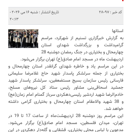
کد خبر : 28097
تاریخ انتشار : شنبه 16 می 2026 -
20:13
استانها
به گزارش خبرگزاری تسنیم از شهرکرد، مراسم
گرامیداشت و بزرگداشت شهدای استان
چهارمحال و بختیاری در جنگ رمضان دوشنبه 28
اردیبهشت ماه در مسجد امام صادق(ع) تهران برگزار می‌شود.
در این مراسم یاد و خاطره شهدای گرانقدر استان چهارمحال و
بختیاری از جمله سرلشکر پاسدار شهید حاج غلامرضا سلیمانی
فارسانی رئیس سازمان بسیج مستضعفین، سرلشکر پاسدار شهید
جمشید اسحاقی‌بنی مشاور رئیس ستاد کل نیروهای مسلح،
خادم‌الرضا شهید اردشیر رئیسی‌دهکردی سرباز گمنام امام زمان(عج)
و 38 شهید والامقام استان چهارمحال و بختیاری گرامی داشته
خواهد شد.
این مراسم روز دوشنبه 28 اردیبهشت‌ماه از ساعت 17 تا 19 در
تهران، میدان فلسطین، مسجد امام صادق(ع) برگزار می‌شود.
مدعوین با لباس محلی بختیاری، قشقایی و گله‌دار دهکردی در این