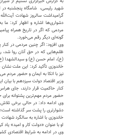
به گزارش خبرگزاری تسنیم از شیراز
شهید رئیسی، شامگاه پنجشنبه در ا
گرامیداشت سالروز شهادت آیت‌الله 
دشواری‌ها اشاره و اظهار کرد: ما 
مردمی که اگر در تاریخ همراه پیامب
گونه‌ای دیگر رقم می‌خورد.
وی افزود: اگر چنین مردمی در کنار پ
ظلم‌هایی که در حق آنان روا شد، ر
(ع)، امام حسن (ع) و سیدالشهدا (ع)
خاندوزی تأکید کرد: این ملت نشان د
نیز با اتکا به ایمان و حضور مردم می‌
وزیر اقتصاد دولت سیزدهم با بیان ا
کنار حاکمیت قرار دارند، جای هرا
حضور مردم مهم‌ترین پشتوانه برای 
وی ادامه داد: در حالی برخی تلاش 
دشوارتری را پشت سر گذاشته است؛ ا
خاندوزی با اشاره به سالگرد شهادت آ
او با عنوان «دولت کار و امید» یاد ک
وی در ادامه به شرایط اقتصادی کشو