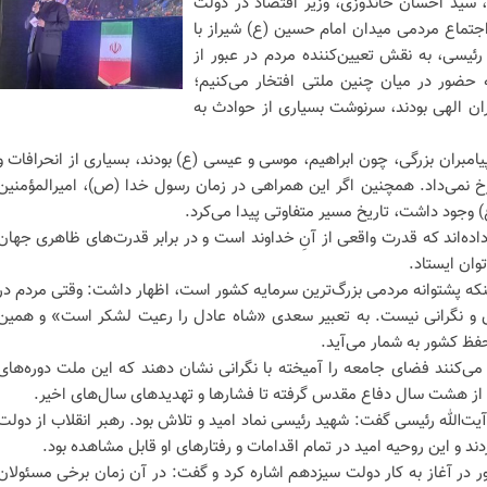
، سید احسان خاندوزی، وزیر اقتصاد در دولت
جتماع مردمی میدان امام حسین (ع) شیراز با
رئیسی، به نقش تعیین‌کننده مردم در عبور از
به حضور در میان چنین ملتی افتخار می‌کنیم؛
ران الهی بودند، سرنوشت بسیاری از حوادث به
یامبران بزرگی، چون ابراهیم، موسی و عیسی (ع) بودند، بسیاری از انحرافات و
خ نمی‌داد. همچنین اگر این همراهی در زمان رسول خدا (ص)، امیرالمؤمنین
 وجود داشت، تاریخ مسیر متفاوتی پیدا می‌کرد.
اده‌اند که قدرت واقعی از آنِ خداوند است و در برابر قدرت‌های ظاهری جهان
توان ایستاد.
ینکه پشتوانه مردمی بزرگ‌ترین سرمایه کشور است، اظهار داشت: وقتی مردم در
س و نگرانی نیست. به تعبیر سعدی «شاه عادل را رعیت لشکر است» و همین
حفظ کشور به شمار می‌آید.
می‌کنند فضای جامعه را آمیخته با نگرانی نشان دهند که این ملت دوره‌های
ز هشت سال دفاع مقدس گرفته تا فشار‌ها و تهدید‌های سال‌های اخیر.
یت‌الله رئیسی گفت: شهید رئیسی نماد امید و تلاش بود. رهبر انقلاب از دولت
ردند و این روحیه امید در تمام اقدامات و رفتار‌های او قابل مشاهده بود.
ر در آغاز به کار دولت سیزدهم اشاره کرد و گفت: در آن زمان برخی مسئولان