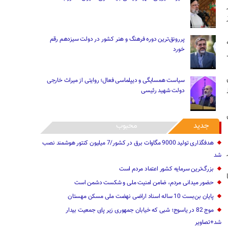
پررونق‌ترین دوره فرهنگ و هنر کشور در دولت سیزدهم رقم
خورد
سیاست همسایگی و دیپلماسی فعال؛ روایتی از میراث خارجی
دولت شهید رئیسی
جدید
محبوب
هدفگذاری تولید 9000 مگاوات برق در کشور/7 میلیون کنتور هوشمند نصب
شد
بزرگ‌ترین سرمایه کشور اعتماد مردم است
حضور میدانی مردم، ضامن امنیت ملی و شکست دشمن است
پایان بن‌بست 10 ساله اسناد اراضی نهضت ملی مسکن مهستان
موج 82 در یاسوج؛ شبی که خیابان جمهوری زیر پای جمعیت بیدار
شد+تصاویر