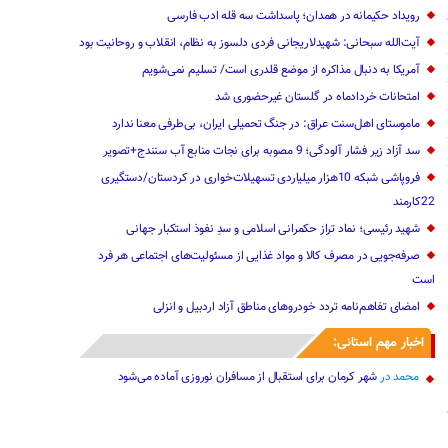
رویداد حکیمانه در همدان؛ پاسداشت سه قله ادب فارسی
آیت‌الله سبحانی: شهیدلاریجانی فردی دلسوز به نظام، انقلاب و روحانیت بود
آمریکا به دنبال مذاکره از موضع قلدری است/ تسلیم نمی‌شویم
امتحانات خردادماه در گلستان غیرحضوری شد
ماموستای اهل‌‌سنت عراق: در جنگ تحمیلی ایران، بی‌طرفی معنا ندارد
سد آزاد زیر فشار آلودگی؛ 9 مصوبه برای نجات منابع آب سنندج+تصویر
فروپاشی شبکه 10هزار میلیاردی تسهیلات‌خواری در کردستان/دستگیری
22کارمند
شهید رئیسی؛ نماد تراز حکمرانی اسلامی و سدِ نفوذ استکبار جهانی
صرفه‌جویی در مصرف کالا‌ و مواد غذایی از مسئولیت‌های اجتماعی هر فرد
است
امضای تفاهم‌نامه تردد خودروهای مناطق آزاد اردبیل و انزلی
اخبار مهم استانی:
محمد
در
شهر کرمان برای استقبال از مسافران نوروزی آماده می‌شود