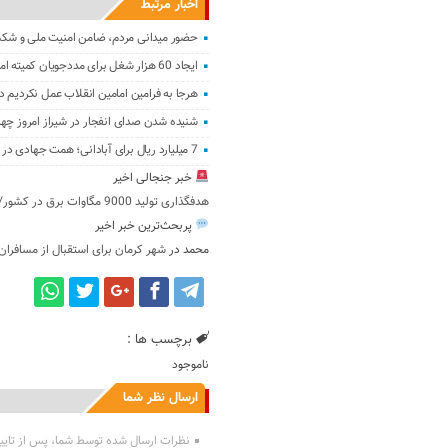
اخبار مرتبط
حضور میدانی مردم، ضامن امنیت ملی و 
ایجاد 60 هزار شغل برای مددجویان کمیته امداد با انرژی‌های خورشیدی
هرجا به فرامین امامین انقلاب عمل نکردیم 
شنیده شدن صدای انفجار در شیراز امروز چها
7 میلیارد ریال برای آبادانی؛ همت جهادی در حاجی‌آباد
خبر جنجالی اخیر
هدفگذاری تولید 9000 مگاوات برق در کشور/7 میلیون کنتور هوشمند نصب شد
پربحث‌ترین خبر اخیر
محمد
در
شهر کرمان برای استقبال از مسافران
برچسب ها :
ناموجود
ارسال نظر شما
نظرات ارسال شده توسط شما، پس از تایی