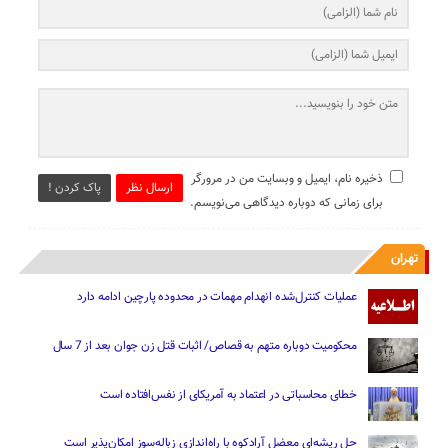
ذخیره نام، ایمیل و وبسایت من در مرورگر
ارسال نظر
پاک کردن !
برای زمانی که دوباره دیدگاهی می‌نویسم.
تهران
عملیات کنترل‌شده انهدام مهمات در محدوده پارچین ادامه دارد
محکومیت دوباره متهم به قصاص/ اثبات قتل زن جوان بعد از 7 سال
خطای محاسباتی در اعتماد به آمریکای از نفس‌افتاده است
حل ریشه‌ای معضل آرادکوه با راه‌اندازی زباله‌سوز امکان‌پذیر است