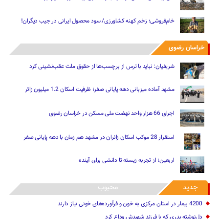
خام‌فروشی؛ زخم کهنه کشاورزی/ سود محصول ایرانی در جیب دیگران!
خراسان رضوی
شریفیان: نباید با ترس از برچسب‌ها از حقوق ملت عقب‌نشینی کرد
مشهد آماده میزبانی دهه پایانی صفر؛ ظرفیت اسکان 1.2 میلیون زائر
اجرای 66 هزار واحد نهضت ملی مسکن در خراسان رضوی
استقرار 28 موکب اسکان زائران در مشهد هم زمان با دهه پایانی صفر
اربعین؛ از تجربه زیسته تا دانشی برای آینده
جدید
محبوب
4200 بیمار در استان مرکزی به خون و فرآورده‌های خونی نیاز دارند
دل‌نوشته پدری که با فرزند شهیدش وداع کرد