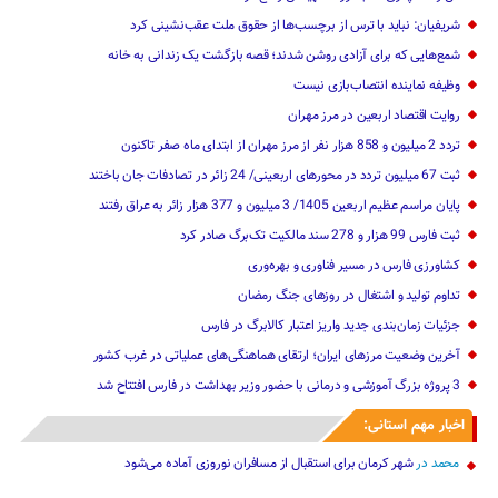
شریفیان: نباید با ترس از برچسب‌ها از حقوق ملت عقب‌نشینی کرد
شمع‌هایی که ‌برای آزادی روشن شدند؛ قصه بازگشت یک زندانی به خانه
وظیفه نماینده انتصاب‌بازی نیست
روایت اقتصاد اربعین در مرز مهران
تردد 2 میلیون و 858 هزار نفر از مرز مهران از ابتدای ماه صفر تاکنون
‌‌ثبت 67 میلیون تردد در محورهای اربعینی/ 24 زائر در تصادفات جان باختند
پایان مراسم عظیم اربعین 1405/ ‌3 میلیون و 377 ‌هزار زائر به عراق رفتند
ثبت فارس 99 هزار و 278 سند مالکیت تک‌برگ صادر کرد
کشاورزی فارس در مسیر فناوری و بهره‌وری
تداوم تولید و اشتغال در روزهای جنگ رمضان
جزئیات زمان‌بندی جدید واریز اعتبار کالابرگ در فارس
آخرین وضعیت مرزهای ایران؛ ارتقای هماهنگی‌های عملیاتی در غرب کشور
3 پروژه بزرگ آموزشی و درمانی با حضور وزیر بهداشت در فارس افتتاح شد
اخبار مهم استانی:
محمد
در
شهر کرمان برای استقبال از مسافران نوروزی آماده می‌شود