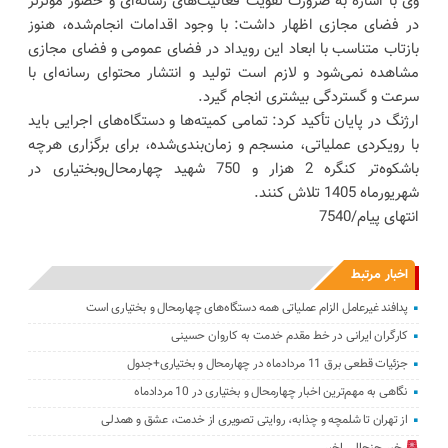
وی با اشاره به ضرورت تقویت فعالیت‌های رسانه‌ای و حضور مؤثرتر
در فضای مجازی اظهار داشت: با وجود اقدامات انجام‌شده، هنوز
بازتاب متناسب با ابعاد این رویداد در فضای عمومی و فضای مجازی
مشاهده نمی‌شود و لازم است تولید و انتشار محتوای رسانه‌ای با
سرعت و گستردگی بیشتری انجام گیرد.
ارژنگ در پایان تأکید کرد: تمامی کمیته‌ها و دستگاه‌های اجرایی باید
با رویکردی عملیاتی، منسجم و زمان‌بندی‌شده، برای برگزاری هرچه
باشکوه‌تر کنگره 2 هزار و 750 شهید چهارمحال‌وبختیاری در
شهریورماه 1405 تلاش کنند.
انتهای پیام/7540
اخبار مرتبط
پدافند غیرعامل الزام عملیاتی همه دستگاه‌های چهارمحال و بختیاری است
کارگران ایرانی در خط مقدم خدمت به کاروان حسینی
جزئیات قطعی برق 11 مردادماه در چهارمحال و بختیاری+جدول
نگاهی به مهم‌ترین اخبار چهارمحال و بختیاری در 10 مردادماه
از تهران تا شلمچه و چذابه، روایتی تصویری از خدمت، عشق و همدلی