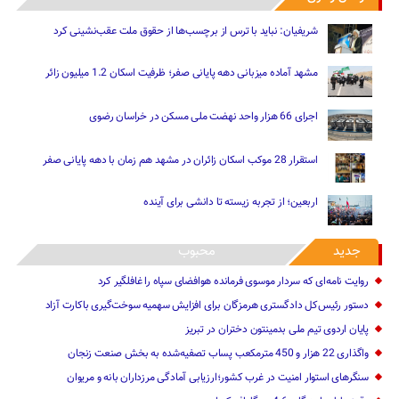
شریفیان: نباید با ترس از برچسب‌ها از حقوق ملت عقب‌نشینی کرد
مشهد آماده میزبانی دهه پایانی صفر؛ ظرفیت اسکان 1.2 میلیون زائر
اجرای 66 هزار واحد نهضت ملی مسکن در خراسان رضوی
استقرار 28 موکب اسکان زائران در مشهد هم زمان با دهه پایانی صفر
اربعین؛ از تجربه زیسته تا دانشی برای آینده
جدید
محبوب
روایت نامه‌ای که سردار موسوی فرمانده هوافضای سپاه را غافلگیر کرد
دستور رئیس‌کل دادگستری هرمزگان برای افزایش سهمیه سوخت‌گیری باکارت آزاد
پایان اردوی تیم ملی بدمینتون دختران در تبریز
واگذاری 22 هزار و 450 مترمکعب ‌پساب تصفیه‌شده به بخش صنعت زنجان
سنگرهای استوار امنیت در غرب کشور؛ارزیابی آمادگی مرزداران بانه و مریوان