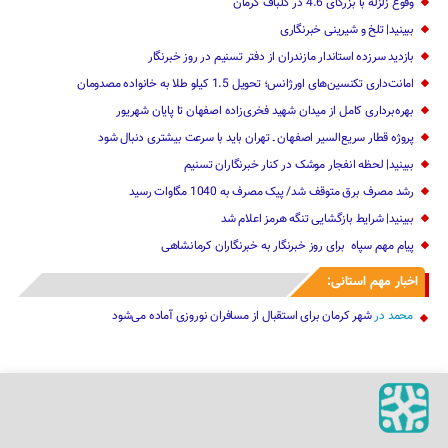
وقوع زلزله با بزرگای 4.6 در گلباف کرمان
ببینید| تلخ و شیرینی خبرنگاری
بازدید سرزده ‌استاندار مازندران از دفتر تسنیم ‌در روز خبرنگار
امانت‌داری تکنسین‌های اورژانس؛ تحویل 1.5 کیلو طلا به خانواده مصدومان
بهره‌برداری کامل از میدان شهید فخری‌زاده اصفهان تا پایان شهریور
پروژه قطار سریع‌السیر اصفهان ـ تهران باید با سرعت بیشتری دنبال شود
ببینید| لحظه انفجار موشک‌ در کنار خبرنگاران تسنیم
رشد مصرف برق متوقف شد/ پیک مصرف به 1040 مگاوات رسید
ببینید| شرایط بازگشایی تنگه هرمز اعلام شد
پیام مهم ‌سپاه ‌ برای روز خبرنگار ‌به خبرنگاران کرمانشاهی
اخبار مهم استانی:
محمد
در
شهر کرمان برای استقبال از مسافران نوروزی آماده می‌شود