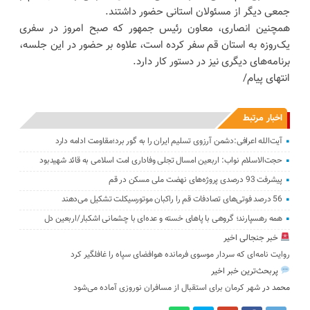
جمعی دیگر از مسئولان استانی حضور داشتند.
همچنین انصاری، معاون رئیس‌ جمهور که صبح امروز در سفری
یک‌روزه به استان قم سفر کرده است، علاوه بر حضور در این جلسه،
برنامه‌های دیگری نیز در دستور کار دارد.
انتهای پیام/
اخبار مرتبط
آیت‌الله اعرافی:دشمن آرزوی تسلیم ایران را به گور برد؛مقاومت ادامه دارد
حجت‌الاسلام نواب: اربعین امسال تجلی وفاداری امت اسلامی به قائد شهیدبود
پیشرفت 93 درصدی پروژه‌های نهضت ملی مسکن در قم
56 درصد فوتی‌های تصادفات قم را راکبان موتورسیکلت تشکیل می‌دهند
همه رهسپارند؛ گروهی با پاهای خسته و عده‌ای با چشمانی اشکبار/اربعین دل
خبر جنجالی اخیر
روایت نامه‌ای که سردار موسوی فرمانده هوافضای سپاه را غافلگیر کرد
پربحث‌ترین خبر اخیر
محمد
در
شهر کرمان برای استقبال از مسافران نوروزی آماده می‌شود