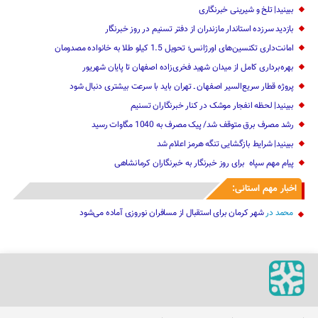
ببینید| تلخ و شیرینی خبرنگاری
بازدید سرزده ‌استاندار مازندران از دفتر تسنیم ‌در روز خبرنگار
امانت‌داری تکنسین‌های اورژانس؛ تحویل 1.5 کیلو طلا به خانواده مصدومان
بهره‌برداری کامل از میدان شهید فخری‌زاده اصفهان تا پایان شهریور
پروژه قطار سریع‌السیر اصفهان ـ تهران باید با سرعت بیشتری دنبال شود
ببینید| لحظه انفجار موشک‌ در کنار خبرنگاران تسنیم
رشد مصرف برق متوقف شد/ پیک مصرف به 1040 مگاوات رسید
ببینید| شرایط بازگشایی تنگه هرمز اعلام شد
پیام مهم ‌سپاه ‌ برای روز خبرنگار ‌به خبرنگاران کرمانشاهی
اخبار مهم استانی:
محمد
در
شهر کرمان برای استقبال از مسافران نوروزی آماده می‌شود