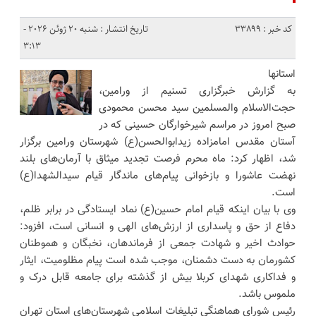
کد خبر : 33899
تاریخ انتشار : شنبه 20 ژوئن 2026 -
3:13
استانها
به گزارش خبرگزاری تسنیم از ورامین،
حجت‌الاسلام والمسلمین سید محسن محمودی
صبح امروز در مراسم شیرخوارگان حسینی که در
آستان مقدس امامزاده زیدابوالحسن(ع) شهرستان ورامین برگزار
شد، اظهار کرد: ماه محرم فرصت تجدید میثاق با آرمان‌های بلند
نهضت عاشورا و بازخوانی پیام‌های ماندگار قیام سیدالشهدا(ع)
است.
وی با بیان اینکه قیام امام حسین(ع) نماد ایستادگی در برابر ظلم،
دفاع از حق و پاسداری از ارزش‌های الهی و انسانی است، افزود:
حوادث اخیر و شهادت جمعی از فرماندهان، نخبگان و هموطنان
کشورمان به دست دشمنان، موجب شده است پیام مظلومیت، ایثار
و فداکاری شهدای کربلا بیش از گذشته برای جامعه قابل درک و
ملموس باشد.
رئیس شورای هماهنگی تبلیغات اسلامی شهرستان‌های استان تهران