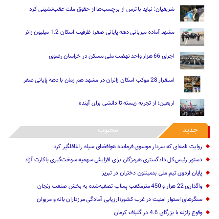
شریفیان: نباید با ترس از برچسب‌ها از حقوق ملت عقب‌نشینی کرد
مشهد آماده میزبانی دهه پایانی صفر؛ ظرفیت اسکان 1.2 میلیون زائر
اجرای 66 هزار واحد نهضت ملی مسکن در خراسان رضوی
استقرار 28 موکب اسکان زائران در مشهد هم زمان با دهه پایانی صفر
اربعین؛ از تجربه زیسته تا دانشی برای آینده
جدید
محبوب
روایت نامه‌ای که سردار موسوی فرمانده هوافضای سپاه را غافلگیر کرد
دستور رئیس‌کل دادگستری هرمزگان برای افزایش سهمیه سوخت‌گیری باکارت آزاد
پایان اردوی تیم ملی بدمینتون دختران در تبریز
واگذاری 22 هزار و 450 مترمکعب ‌پساب تصفیه‌شده به بخش صنعت زنجان
سنگرهای استوار امنیت در غرب کشور؛ارزیابی آمادگی مرزداران بانه و مریوان
وقوع زلزله با بزرگای 4.6 در گلباف کرمان