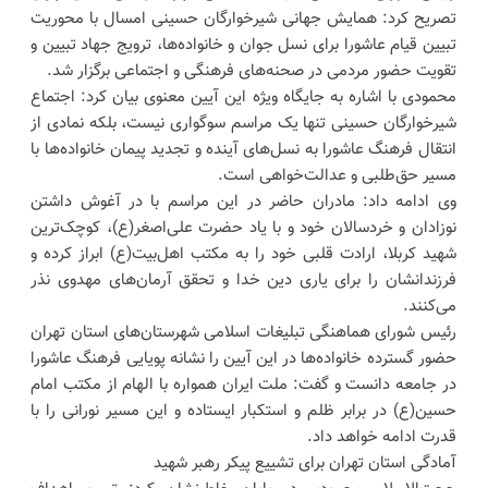
تصریح کرد: همایش جهانی شیرخوارگان حسینی امسال با محوریت
تبیین قیام عاشورا برای نسل جوان و خانواده‌ها، ترویج جهاد تبیین و
تقویت حضور مردمی در صحنه‌های فرهنگی و اجتماعی برگزار شد.
محمودی با اشاره به جایگاه ویژه این آیین معنوی بیان کرد: اجتماع
شیرخوارگان حسینی تنها یک مراسم سوگواری نیست، بلکه نمادی از
انتقال فرهنگ عاشورا به نسل‌های آینده و تجدید پیمان خانواده‌ها با
مسیر حق‌طلبی و عدالت‌خواهی است.
وی ادامه داد: مادران حاضر در این مراسم با در آغوش داشتن
نوزادان و خردسالان خود و با یاد حضرت علی‌اصغر(ع)، کوچک‌ترین
شهید کربلا، ارادت قلبی خود را به مکتب اهل‌بیت(ع) ابراز کرده و
فرزندانشان را برای یاری دین خدا و تحقق آرمان‌های مهدوی نذر
می‌کنند.
رئیس شورای هماهنگی تبلیغات اسلامی شهرستان‌های استان تهران
حضور گسترده خانواده‌ها در این آیین را نشانه پویایی فرهنگ عاشورا
در جامعه دانست و گفت: ملت ایران همواره با الهام از مکتب امام
حسین(ع) در برابر ظلم و استکبار ایستاده و این مسیر نورانی را با
قدرت ادامه خواهد داد.
آمادگی استان تهران برای تشییع پیکر رهبر شهید