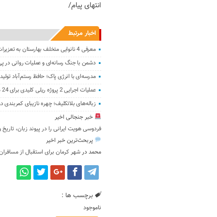
انتهای پیام/
اخبار مرتبط
معرفی 4 نانوایی متخلف بهارستان به تعزیرات
دشمن با جنگ رسانه‌ای و عملیات روانی در 
مدرسه‌ای با انرژی پاک؛ حافظ رستم‌آباد تولی
عملیات اجرایی 2 پروژه ریلی کلیدی برای 24 هزار مسافر در تهران آغاز شد
زباله‌های بلاتکلیف؛ چهره نازیبای کمربندی د
خبر جنجالی اخیر
فردوسی هویت ایرانی را در پیوند زبان، تاریخ
پربحث‌ترین خبر اخیر
محمد
در
شهر کرمان برای استقبال از مسافران
برچسب ها :
ناموجود