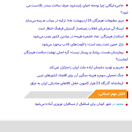
حاجی‌دلیگانی:چرا بودجه‌ احیای زاینده‌رود صرف ساخت سددر بالادست می
شود؟
مرور مطبوعات هرمزگان 26 اردیبهشت ماه/ ترکیه در میناب مدرسه می‌سازد
ایستادگی مردم پای انقلاب زمینه‌ساز گسترش فرهنگ انتظار است
استاندار هرمزگان: نماد «شجره طیبه» در میادین کشور نصب می‌شود
بازار خمین تحت رصد است؛ با قیمت‌های کاذب برخورد می‌شود
بیمارستان هست، پزشک و پرستار نیست؛ گره اصلی نهضت سلامت هرمزگان
کجاست؟
تحریم و تهدید دشمنان اراده ملت ایران را متزلزل نمی‌کند
جنگ تحمیلی سوم و هزینه سنگین آن برای اقتصاد کشورهای عربی
کرمانشاه؛ گذرگاه 23 هزار کامیون حامل کالاهای صادراتی ایران به عراق
اخبار مهم استانی:
محمد
در
شهر کرمان برای استقبال از مسافران نوروزی آماده می‌شود