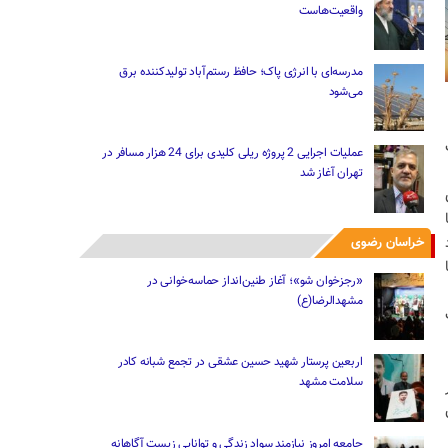
واقعیت‌هاست
مدرسه‌ای با انرژی پاک؛ حافظ رستم‌آباد تولیدکننده برق
می‌شود
ف
عملیات اجرایی 2 پروژه ریلی کلیدی برای 24 هزار مسافر در
تهران آغاز شد
فو روزهای شنبه از ساعت 8 تا
د
خراسان رضوی
روزهای یکشنبه از ساعت 8 تا
«رجزخوان‌ شو»؛ آغاز طنین‌انداز حماسه‌خوانی در
مشهدالرضا(ع)
یت
اربعین پرستار شهید حسین عشقی در تجمع شبانه کادر
سلامت مشهد
جامعه امروز نیازمند سواد زندگی و توانایی زیست آگاهانه