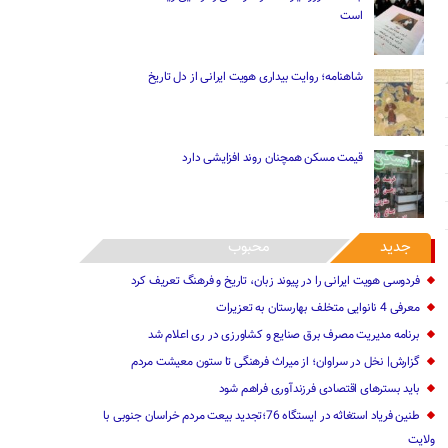
است
شاهنامه؛ روایت بیداری هویت ایرانی از دل تاریخ
قیمت مسکن همچنان روند افزایشی دارد
جدید
محبوب
فردوسی هویت ایرانی را در پیوند زبان، تاریخ و فرهنگ تعریف کرد
معرفی 4 نانوایی متخلف بهارستان به تعزیرات
برنامه مدیریت مصرف برق صنایع و کشاورزی در ری اعلام شد
گزارش| نخل در سراوان؛ از میراث فرهنگی تا ستون معیشت مردم
باید بسترهای اقتصادی فرزندآوری فراهم شود
طنین فریاد استغاثه در ایستگاه 76؛تجدید بیعت مردم خراسان جنوبی با
ولایت