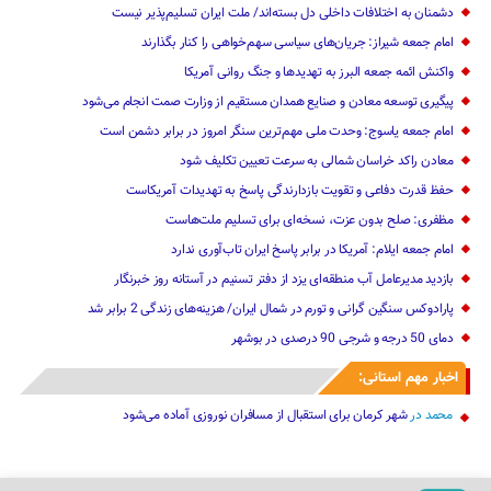
دشمنان به اختلافات داخلی دل بسته‌اند/ ملت ایران تسلیم‌پذیر نیست
امام جمعه شیراز: جریان‌های سیاسی سهم‌خواهی را کنار بگذارند
واکنش ائمه جمعه البرز به تهدیدها و جنگ روانی آمریکا
پیگیری توسعه معادن و صنایع همدان مستقیم از وزارت صمت انجام می‌شود
امام جمعه یاسوج: وحدت ملی مهم‌ترین سنگر امروز در برابر دشمن است
معادن راکد خراسان شمالی به سرعت تعیین تکلیف شود
حفظ قدرت دفاعی و تقویت بازدارندگی پاسخ به تهدیدات آمریکاست
مظفری: صلح بدون عزت، نسخه‌ای برای تسلیم ملت‌هاست
امام جمعه ایلام: آمریکا در برابر پاسخ ایران تاب‌آوری ندارد
‌بازدید مدیرعامل آب منطقه‌ای یزد از دفتر تسنیم در آستانه روز خبرنگار
پارادوکس سنگین گرانی و تورم در شمال ایران/ هزینه‌های زندگی 2 برابر ‌شد
دمای 50 درجه و شرجی 90 درصدی در بوشهر
اخبار مهم استانی:
محمد
در
شهر کرمان برای استقبال از مسافران نوروزی آماده می‌شود