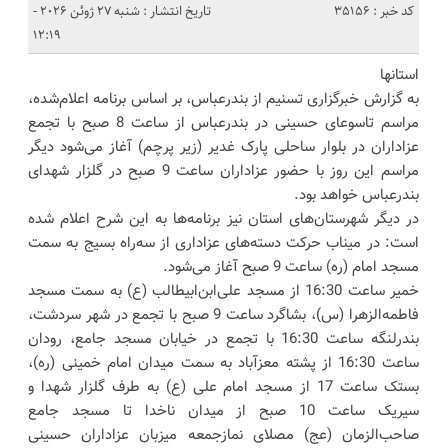
کد خبر : 35156
تاریخ انتشار : شنبه 27 ژوئن 2026 -
12:19
استانها
به گزارش خبرگزاری تسنیم از بندرعباس، بر اساس برنامه اعلام‌شده،
مراسم تاسوعای حسینی در بندرعباس از ساعت 8 صبح با تجمع
عزاداران در بلوار ساحلی پارک غدیر (زیر پرچم) آغاز می‌شود دیگر
مراسم این روز با حضور عزاداران ساعت 9 صبح در گلزار شهدای
بندرعباس خواهد بود.
در دیگر شهرستان‌های استان نیز برنامه‌ها به این شرح اعلام شده
است: در میناب حرکت دسته‌های عزاداری از سه‌راه بسیج به سمت
مسجد امام (ره) ساعت 9 صبح آغاز می‌شود.
خمیر ساعت 16:30 از مسجد علی‌ابن‌ابیطالب (ع) به سمت مسجد
فاطمه‌الزهرا (س)، بشاگرد ساعت 9 صبح با تجمع در شهر سردشت،
بندرلنگه ساعت 16:30 با تجمع در خیابان مسجد جامع، رودان
ساعت 16:30 از پشته معزآباد به سمت میدان امام خمینی (ره)،
بستک ساعت 17 از مسجد امام علی (ع) به طرف گلزار شهدا و
سیریک ساعت 10 صبح از میدان ناخدا تا مسجد جامع
صاحب‌الزمان (عج) مصلای نمازجمعه میزبان عزاداران حسینی