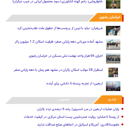
خام‌فروشی؛ زخم کهنه کشاورزی/ سود محصول ایرانی در جیب دیگران!
خراسان رضوی
شریفیان: نباید با ترس از برچسب‌ها از حقوق ملت عقب‌نشینی کرد
مشهد آماده میزبانی دهه پایانی صفر؛ ظرفیت اسکان 1.2 میلیون زائر
اجرای 66 هزار واحد نهضت ملی مسکن در خراسان رضوی
استقرار 28 موکب اسکان زائران در مشهد هم زمان با دهه پایانی صفر
اربعین؛ از تجربه زیسته تا دانشی برای آینده
جدید
محبوب
پایان عملیات اربعین در مرز خسروی/ رشد 6 درصدی تردد زائران
از روستا تا عشایر؛ روایت صدرنشینی پست استان مرکزی در کیفیت خدمات
ماموستا قادری: آمریکا و اسرائیل در ادعاهای صلح صداقت ندارند