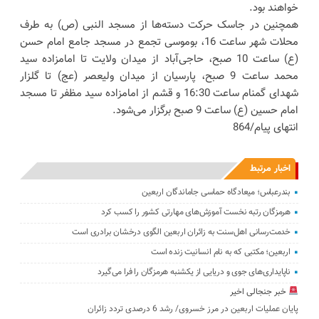
خواهند بود.
همچنین در جاسک حرکت دسته‌ها از مسجد النبی (ص) به طرف
محلات شهر ساعت 16، بوموسی تجمع در مسجد جامع امام حسن
(ع) ساعت 10 صبح، حاجی‌آباد از میدان ولایت تا امامزاده سید
محمد ساعت 9 صبح، پارسیان از میدان ولیعصر (عج) تا گلزار
شهدای گمنام ساعت 16:30 و قشم از امامزاده سید مظفر تا مسجد
امام حسین (ع) ساعت 9 صبح برگزار می‌شود.
انتهای پیام/864
اخبار مرتبط
بندرعباس؛ میعادگاه حماسی جاماندگان اربعین
هرمزگان رتبه نخست آموزش‌های مهارتی کشور را کسب کرد
خدمت‌رسانی اهل‌سنت به زائران اربعین الگوی درخشان برادری است
اربعین؛ مکتبی که به نام انسانیت زنده است
ناپایداری‌های جوی و دریایی از یکشنبه هرمزگان را فرا می‌گیرد
خبر جنجالی اخیر
پایان عملیات اربعین در مرز خسروی/ رشد 6 درصدی تردد زائران