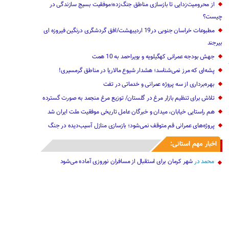
از محرومیت‌زدایی تا بازسازی مناطق جنگ‌زده؛موفقیت بسیج سازندگی در
چیست؟
مطبوعات خراسان جنوبی در19 اردیبهشت/افق گردشگری درنگین فیروزه ای
بیرجند
جهش بودجه عمرانی کهگیلویه و بویراحمد به 10 همت
پشه‌ای که مرز نمی‌شناسد؛ هشدار شیوع مالاریا‌ در مناطق گرمسیری!
بهره‌برداری از سه پروژه عمرانی و خدماتی در تفت
تلاش برای تنظیم بازار مرغ در گلستان/ توزیع مرغ منجمد به صورت گسترده
هم راستایی خیابان، میدان و خبرگان عامل تاریخی موفقیت ملت ایران شد
پروژه‌های عمرانی قم متوقف نمی‌شود؛ بازسازی منازل آسیب‌دیده در جنگ
اخبار مهم استانی:
محمد
در
شهر کرمان برای استقبال از مسافران نوروزی آماده می‌شود