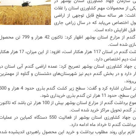
ی سازمان جهاد کشاورزی استان بوشهر در
 یکی از محصولات مهم کشاورزی استان را غلات
 داشت: هر ساله سطح قابل توجهی از اراضی
ل اختصاص می‌یابد که در سال زراعی جاری
قبل افزایش داده است.
وی با اشاره به آغاز فصل برداشت گندم از مزارع استان بوشهر اظهار کرد: تاکنون 42 هزار و 799 تن م
‌سازی شده است.
وی با بیان اینکه مجموع سطح زیر کشت گندم در استان 117 هزار هکتار است، افزود: از این میزان، 17 هزار 
ن جهاد کشاورزی استان بوشهر تصریح کرد: عمده اراضی گندم آبی استان در
 دارد و در بخش گندم دیم نیز شهرستان‌های دشتستان و گناوه از مهمترین
‌روند.
توکلی در ادامه به تولید بذر گندم در استان اشاره کرد و گفت: سطح زیر کشت گندم بذری حدو
تن گندم بذری خریداری شود.
وی ادامه داد: پیش‌بینی می‌شود مجموع برداشت گندم از مزارع استان بوشهر بیش از 100 هزار تن باشد که تاکن
معاون بهبود تولیدات گیاهی سازمان جهاد کشاورزی استان بوشهر از فعالیت 550 دستگاه کمباین در عملی
رداشت گندم تا خرداد ماه ادامه دارد.
ت لازم برای روند مطلوب برداشت و خرید این محصول راهبردی اندیشیده شده