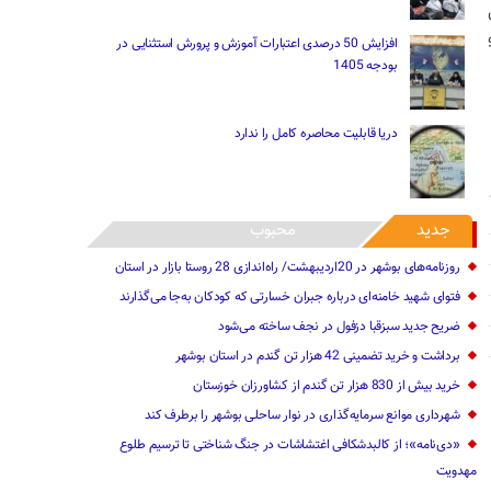
ن
افزایش 50 درصدی اعتبارات آموزش و پرورش استثنایی در
بودجه 1405
دریا قابلیت محاصره کامل را ندارد
جدید
محبوب
روزنامه‌های بوشهر در 20اردیبهشت/ راه‌اندازی 28 روستا بازار در استان
فتوای شهید خامنه‌ای درباره جبران خسارتی که کودکان به‌جا می‌گذارند
ضریح جدید سبزقبا دزفول در نجف ساخته می‌شود
برداشت و خرید تضمینی 42 هزار تن گندم در استان بوشهر
خرید بیش از 830 هزار تن گندم از کشاورزان خوزستان
شهرداری موانع سرمایه‌گذاری در نوار ساحلی بوشهر را برطرف کند
«دی‌نامه»؛ از کالبدشکافی اغتشاشات در جنگ شناختی تا ترسیم طلوع
مهدویت