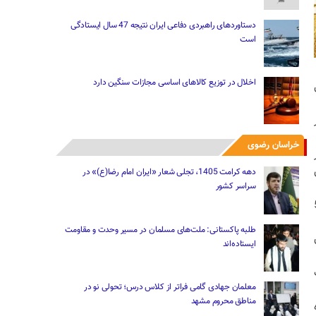
دستاوردهای راهبردی دفاعی ایران نتیجه 47 سال ایستادگی
است
اخلال در توزیع کالاهای اساسی مجازات سنگین دارد
حصول
هکتار
خراسان رضوی
دهه کرامت 1405، تجلی شعار «ایران امام رضا(ع)» در
سراسر کشور
د 4 هزار و 500
طلبه پاکستانی: ملت‌های مسلمان در مسیر وحدت و مقاومت
ون
ایستاده‌اند
ات
معلمان جهادی گامی فراتر از کلاس درس؛ تحولی نو در
مناطق محروم مشهد