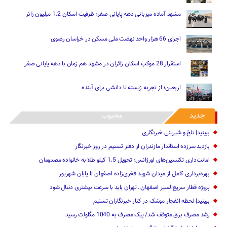
مشهد آماده میزبانی دهه پایانی صفر؛ ظرفیت اسکان 1.2 میلیون زائر
اجرای 66 هزار واحد نهضت ملی مسکن در خراسان رضوی
استقرار 28 موکب اسکان زائران در مشهد هم زمان با دهه پایانی صفر
اربعین؛ از تجربه زیسته تا دانشی برای آینده
جدید
محبوب
ببینید| تلخ و شیرینی خبرنگاری
بازدید سرزده ‌استاندار مازندران از دفتر تسنیم ‌در روز خبرنگار
امانت‌داری تکنسین‌های اورژانس؛ تحویل 1.5 کیلو طلا به خانواده مصدومان
بهره‌برداری کامل از میدان شهید فخری‌زاده اصفهان تا پایان شهریور
پروژه قطار سریع‌السیر اصفهان ـ تهران باید با سرعت بیشتری دنبال شود
ببینید| لحظه انفجار موشک‌ در کنار خبرنگاران تسنیم
رشد مصرف برق متوقف شد/ پیک مصرف به 1040 مگاوات رسید