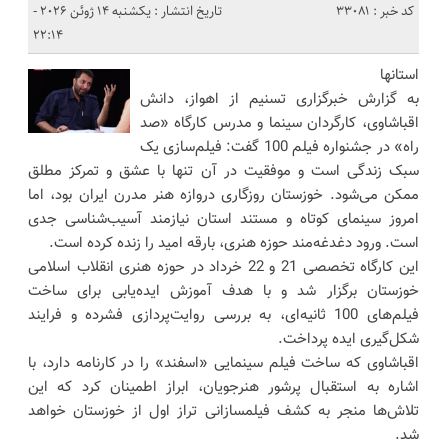
کد خبر : 33081
تاریخ انتشار : یکشنبه 14 ژوئن 2026 -
22:14
استانها
به گزارش خبرگزاری تسنیم از اهواز، دانش
اقباشاوی، کارگردان سینما و مدرس کارگاه «صد
راه» در جشنواره فیلم 100 گفت: فیلم‌سازی یک
سبک زندگی است و موفقیت در آن تنها با عشق و تمرکز مطلق
ممکن می‌شود. خوزستان روزگاری دروازه هنر مدرن ایران بود، اما
امروز سینمای کوتاه و مستند استان نیازمند آسیب‌شناسی جدی
است. ورود دغدغه‌مند حوزه هنری، بارقه امید را زنده کرده است.
این کارگاه تخصصی 21 و 22 خرداد در حوزه هنری انقلاب اسلامی
خوزستان برگزار شد و با هدف آموزش ایده‌یابی برای ساخت
فیلم‌های 100 ثانیه‌ای، به بررسی روایت‌پردازی فشرده و فرایند
شکل‌گیری ایده پرداخت.
اقباشاوی که ساخت فیلم سینمایی «اسفند» را در کارنامه دارد، با
اشاره به استقبال پرشور هنرجویان، ابراز اطمینان کرد که این
تلاش‌ها منجر به کشف فیلمسازانی تراز اول از خوزستان خواهد
شد.