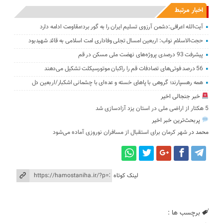
اخبار مرتبط
آیت‌الله اعرافی:دشمن آرزوی تسلیم ایران را به گور برد؛مقاومت ادامه دارد
حجت‌الاسلام نواب: اربعین امسال تجلی وفاداری امت اسلامی به قائد شهیدبود
پیشرفت 93 درصدی پروژه‌های نهضت ملی مسکن در قم
56 درصد فوتی‌های تصادفات قم را راکبان موتورسیکلت تشکیل می‌دهند
همه رهسپارند؛ گروهی با پاهای خسته و عده‌ای با چشمانی اشکبار/اربعین دل
خبر جنجالی اخیر
5 هکتار از اراضی ملی در استان یز‌د آزادسازی شد
پربحث‌ترین خبر اخیر
محمد
در
شهر کرمان برای استقبال از مسافران نوروزی آماده می‌شود
لینک کوتاه
برچسب ها :