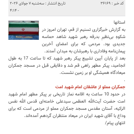
کد خبر : 36169
تاریخ انتشار : سه‌شنبه 7 جولای 2026
- 4:14
استانها
به گزارش خبرگزاری تسنیم از قم، تهران امروز در
شکوهِ بی‌نظیرِ بدرقه رهبر شهید شاهد حماسه
جدیدی بود. مردمی که برای امضای آخرین
پیمان‌نامه وفاداری با رهبرشان به میدان آمدند‌.
بعد از پایان آیین تشییع پیکر رهبر شهید که تا ساعت 17 به طول
انجامید، پیکر مطهر راهی قم شد و دقایقی قبل در مسجد جمکران
میعادگاه همیشگی او بر زمین نشست.
.
جمکران مملو از عاشقان امام شهید امت
در حدود 10 ساعت به اقامه نماز تاریخی بر پیکر مطهر امام شهید
امت حضرت آیت‌الله العظمی سیدعلی خامنه‌ای قدس الله نفس
الزکیه، آستان مقدس مسجد جمکران مملو از مردمی است که برای
وداع با آقای شهید ایران در میعاد منتظران گردهم آمده‌اند.
انتهای پیام/