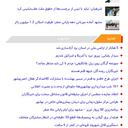
شریفیان: نباید با ترس از برچسب‌ها از حقوق ملت عقب‌نشینی کرد
مشهد آماده میزبانی دهه پایانی صفر؛ ظرفیت اسکان 1.2 میلیون زائر
جدید
محبوب
5 هکتار از اراضی ملی در استان یز‌د آزادسازی شد
سردار رضایی: پیروز نبرد با آمریکا و اسرائیل شدیم
سورتمه گرگان روی ریل بلاتکلیفی؛ مردم تا کی باید منتظر بمانند؟
خبرنگاران رزمندگان جبهه قلم هستند
اجرای طرح «قدم به قدم در مسیر بهشت» با مشارکت 40امدادگر هلال احمربوشهر
161 شب میدان‌داری بوشهری‌ها؛ جلوه‌ای از وحدت و بصیرت انقلابی
انتقاد نماینده مجلس از اجرای سلیقه‌ای قانون مشاغل سخت برای خبرنگاران
طراحی مرکز سلول‌درمانی برای درمان بیماری‌های خاص در بوشهر
برنامه‌ریزی 60 پرواز تبریز – مشهد برای ایام پایانی ماه صفر
هشدار برق گیلان به پرمصرف‌ها؛ قطع 30 دقیقه‌ای در انتظار مشترکان متخلف
دستگیری قاتل شهروند قروه‌ای در کمتر از 6 ساعت