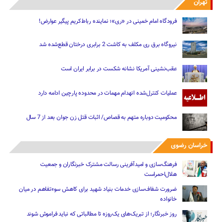
تهران
فرودگاه امام خمینی در «ری»؛ نماینده رباط‌کریم پیگیر عوارض!
نیروگاه برق ری مکلف به کاشت 2 برابری درختان قطع‌شده شد
عقب‌نشینی آمریکا نشانه شکست در برابر ایران است
عملیات کنترل‌شده انهدام مهمات در محدوده پارچین ادامه دارد
محکومیت دوباره متهم به قصاص/ اثبات قتل زن جوان بعد از 7 سال
خراسان رضوی
فرهنگ‌سازی و امیدآفرینی رسالت‌ مشترک خبرنگاران و جمعیت
هلال‌احمراست
ضرورت شفاف‌سازی خدمات بنیاد شهید برای کاهش سوءتفاهم‌ در میان
خانواده
روز خبرنگار؛ از تبریک‌های یک‌روزه تا مطالباتی که نباید فراموش شوند