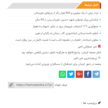
اخبار مرتبط
تردد بیش از یک میلیون و 960 هزار زائر از مرزهای خوزستان
شناسایی پیکر نوجوان شهید حسین حوریان پس از 44 سال
جمع‌آوری 171 انشعاب غیرمجاز برق در مانور «مهتاب» اهواز
تداوم خدمت‌رسانی شبانه‌روزی کادر درمان به زائران اربعین
معاون استاندار: انفجار در شلمچه کذب است/ امنیت کامل در مرز برقرار است
خبر جنجالی اخیر
امام جمعه کرمان: پاسخ قاطع به هرگونه تجاوز دشمن قطعی خواهد بود
پربحث‌ترین خبر اخیر
محمد
در
شهر کرمان برای استقبال از مسافران نوروزی آماده می‌شود
لینک کوتاه
برچسب ها :