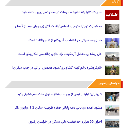
تهران
عملیات کنترل‌شده انهدام مهمات در محدوده پارچین ادامه دارد
محکومیت دوباره متهم به قصاص/ اثبات قتل زن جوان بعد از 7 سال
خطای محاسباتی در اعتماد به آمریکای از نفس‌افتاده است
حل ریشه‌ای معضل آرادکوه با راه‌اندازی زباله‌سوز امکان‌پذیر است
خام‌فروشی؛ زخم کهنه کشاورزی/ سود محصول ایرانی در جیب دیگران!
خراسان رضوی
شریفیان: نباید با ترس از برچسب‌ها از حقوق ملت عقب‌نشینی کرد
مشهد آماده میزبانی دهه پایانی صفر؛ ظرفیت اسکان 1.2 میلیون زائر
اجرای 66 هزار واحد نهضت ملی مسکن در خراسان رضوی