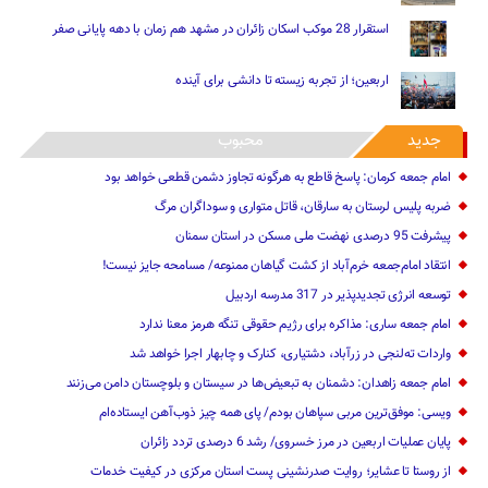
استقرار 28 موکب اسکان زائران در مشهد هم زمان با دهه پایانی صفر
اربعین؛ از تجربه زیسته تا دانشی برای آینده
جدید
محبوب
امام جمعه کرمان: پاسخ قاطع به هرگونه تجاوز دشمن قطعی خواهد بود
ضربه پلیس لرستان به سارقان، قاتل متواری و سوداگران مرگ
پیشرفت 95 درصدی نهضت ملی مسکن در استان سمنان
انتقاد امام‌جمعه خرم‌آباد از کشت گیاهان ممنوعه/ مسامحه جایز نیست!
توسعه انرژی تجدیدپذیر در 317 مدرسه اردبیل
امام جمعه ساری: مذاکره برای رژیم حقوقی تنگه هرمز معنا ندارد
واردات ته‌لنجی در زرآباد، دشتیاری، کنارک و چابهار اجرا خواهد شد‌
امام جمعه زاهدان: دشمنان به تبعیض‌ها در سیستان و بلوچستان دامن می‌زنند
ویسی: موفق‌ترین مربی سپاهان بودم/ پای همه چیز ذوب‌آهن ایستاده‌ام
پایان عملیات اربعین در مرز خسروی/ رشد 6 درصدی تردد زائران
از روستا تا عشایر؛ روایت صدرنشینی پست استان مرکزی در کیفیت خدمات