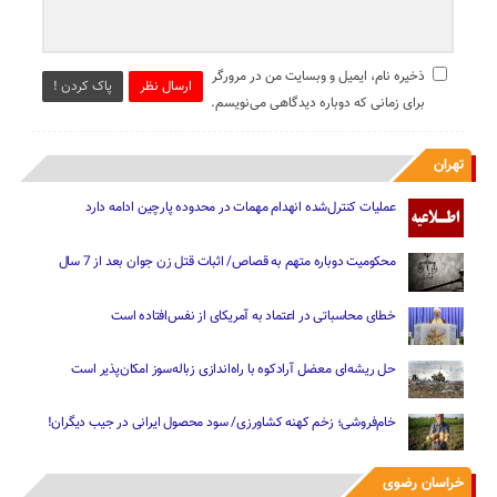
ذخیره نام، ایمیل و وبسایت من در مرورگر
ارسال نظر
پاک کردن !
برای زمانی که دوباره دیدگاهی می‌نویسم.
تهران
عملیات کنترل‌شده انهدام مهمات در محدوده پارچین ادامه دارد
محکومیت دوباره متهم به قصاص/ اثبات قتل زن جوان بعد از 7 سال
خطای محاسباتی در اعتماد به آمریکای از نفس‌افتاده است
حل ریشه‌ای معضل آرادکوه با راه‌اندازی زباله‌سوز امکان‌پذیر است
خام‌فروشی؛ زخم کهنه کشاورزی/ سود محصول ایرانی در جیب دیگران!
خراسان رضوی