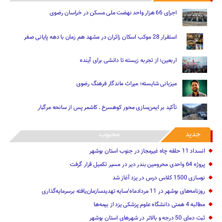
اجرای 66 هزار واحد نهضت ملی مسکن در خراسان رضوی
استقرار 28 موکب اسکان زائران در مشهد هم زمان با دهه پایانی صفر
اربعین؛ از تجربه زیسته تا دانشی برای آینده
میزبانی شایسته؛ میراث ماندگار فرهنگ رضوی
تأکید بر ایمن‌سازی محور کوهسرخ ـ کاشمر پس از سانحه مرگبار
جدید
محبوب
انسداد 11 حلقه چاه غیرمجاز در جنوب استان بوشهر
پروژه 64 واحدی محرومین بندر دیر در مسیر تکمیل قرار گرفت
نوسازی 1500 کلاس درس در یزد آغاز شد
روزنامه‌های بوشهر در 11 مردادماه/سایه تهدیدسازمان‌یافته برسرمایه‌گذاری
مطالبه 4 همتی دانشگاه علوم پزشکی یزد از بیمه‌ها
ثبت دمای 50 درجه و بالاتر در شهرهای استان بوشهر