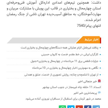
داشت: همچنین تیم‌های امدادی اداره‌کل آموزش فنی‌وحرفه‌ای
استان چهارمحال و بختیاری در قالب این پویش با مشارکت مربیان و
مهارت‌آموختگان، به مناطق آسیب‌دیده تهران ناشی از جنگ رمضان
اعزام شدند.
انتهای پیام/7540
اخبار مرتبط
پدافند غیرعامل الزام عملیاتی همه دستگاه‌های چهارمحال و بختیاری است
کارگران ایرانی در خط مقدم خدمت به کاروان حسینی
جزئیات قطعی برق 11 مردادماه در چهارمحال و بختیاری+جدول
نگاهی به مهم‌ترین اخبار چهارمحال و بختیاری در 10 مردادماه
از تهران تا شلمچه و چذابه، روایتی تصویری از خدمت، عشق و همدلی
خبر جنجالی اخیر
انسداد 11 حلقه چاه غیرمجاز در جنوب استان بوشهر
پربحث‌ترین خبر اخیر
محمد
در
شهر کرمان برای استقبال از مسافران نوروزی آماده می‌شود