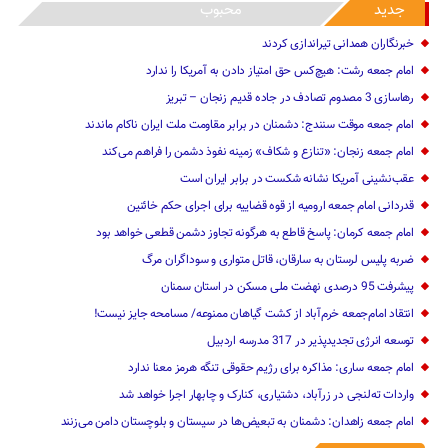
جدید
محبوب
خبرنگاران همدانی تیراندازی کردند
امام جمعه رشت: هیچ‌کس حق امتیاز دادن به آمریکا را ندارد
رهاسازی 3 مصدوم تصادف در جاده قدیم زنجان – تبریز
امام جمعه موقت سنندج: دشمنان در برابر مقاومت ملت ایران ناکام ماندند
امام جمعه زنجان: «تنازع و شکاف» زمینه نفوذ دشمن را فراهم می‌کند
عقب‌نشینی آمریکا نشانه شکست در برابر ایران است
قدردانی امام جمعه ارومیه از قوه قضاییه برای اجرای حکم خائنین ‌
امام جمعه کرمان: پاسخ قاطع به هرگونه تجاوز دشمن قطعی خواهد بود
ضربه پلیس لرستان به سارقان، قاتل متواری و سوداگران مرگ
پیشرفت 95 درصدی نهضت ملی مسکن در استان سمنان
انتقاد امام‌جمعه خرم‌آباد از کشت گیاهان ممنوعه/ مسامحه جایز نیست!
توسعه انرژی تجدیدپذیر در 317 مدرسه اردبیل
امام جمعه ساری: مذاکره برای رژیم حقوقی تنگه هرمز معنا ندارد
واردات ته‌لنجی در زرآباد، دشتیاری، کنارک و چابهار اجرا خواهد شد‌
امام جمعه زاهدان: دشمنان به تبعیض‌ها در سیستان و بلوچستان دامن می‌زنند