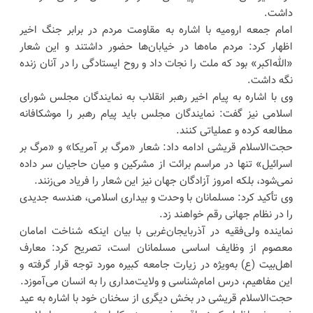
داشت.
امام جمعه ارومیه با اشاره به مقاومت مردم در برابر جنگ اخیر
اظهار کرد: مردم ماه‌ها در خیابان‌ها حضور داشتند و این شعار
«الله‌اکبر» بود که ملت را نجات داد و روح ایستادگی را در آنان زنده
نگه داشت.
وی با اشاره به پیام اخیر رهبر انقلاب به نمایندگان مجلس شورای
اسلامی نیز گفت: نمایندگان مجلس باید پیام رهبر را موشکافانه
مطالعه کرده و عملیاتی کنند.
حجت‌الاسلام قریشی ادامه داد: شعار «مرگ بر آمریکا» و «مرگ بر
اسرائیل» تنها در مراسم برائت از مشرکین و میان حاجیان سر داده
نمی‌شود، بلکه امروز آزادگان جهان نیز این شعار را فریاد می‌زنند.
وی تأکید کرد: مسلمانان با وحدت و بیداری اسلامی، هندسه جدیدی
را در نظام جهانی رقم خواهند زد.
نماینده ولی‌فقیه در آذربایجان‌غربی با بیان اینکه شناخت امامان
معصوم از وظایف اساسی مسلمانان است، تصریح کرد: معارف
اهل‌بیت (ع) به‌ویژه در زیارت جامعه کبیره مورد توجه قرار گرفته و
این مفاهیم، درس امام‌شناسی و ولایت‌مداری را به انسان می‌آموزد.
حجت‌الاسلام قریشی در بخش دیگری از سخنان خود با اشاره به عید