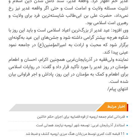
غدیر خم اظهار کرد: واقعه غدیر، سند کامل شدن دین اسلام و
تثبیت مسئله ولایت و امامت است و حتی اگر واقعه غدیر نیز رخ
نمی‌داد، حضرت علی بن ابی‌طالب شایسته‌ترین فرد برای ولایت و
رهبری امت اسلامی بود.
وی افزود: عید غدیر از بزرگ‌ترین اعیاد اسلامی است و باید این روز با
شکوه هرچه بیشتر گرامی داشته شود و جشن‌های این عید به‌گونه‌ای
برگزار شود که محبت و ارادت به امیرالمؤمنین(ع) در جامعه نمود
عینی پیدا کند.
نماینده ولی‌فقیه در آذربایجان‌غربی همچنین اکرام، احسان و اطعام
مؤمنان در روز غدیر را مورد تأکید قرار داد و گفت: در روایات اسلامی
برای اطعام و کمک به مؤمنان در این روز، پاداش و اجر فراوانی بیان
شده است.
انتهای پیام/
اخبار مرتبط
قدردانی امام جمعه ارومیه از قوه قضاییه برای اجرای حکم خائنین ‌
استاندار آذربایجان‌ غربی: توسعه شهر ارومیه نیازمند همدلی است
11 قبضه کلت کمری توسط مرزبانان هنگ مرزی ارومیه کشف و ضبط شد