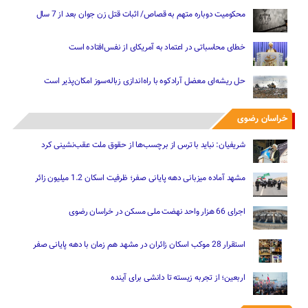
محکومیت دوباره متهم به قصاص/ اثبات قتل زن جوان بعد از 7 سال
خطای محاسباتی در اعتماد به آمریکای از نفس‌افتاده است
حل ریشه‌ای معضل آرادکوه با راه‌اندازی زباله‌سوز امکان‌پذیر است
خراسان رضوی
شریفیان: نباید با ترس از برچسب‌ها از حقوق ملت عقب‌نشینی کرد
مشهد آماده میزبانی دهه پایانی صفر؛ ظرفیت اسکان 1.2 میلیون زائر
اجرای 66 هزار واحد نهضت ملی مسکن در خراسان رضوی
استقرار 28 موکب اسکان زائران در مشهد هم زمان با دهه پایانی صفر
اربعین؛ از تجربه زیسته تا دانشی برای آینده