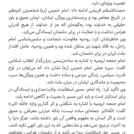
اهمیت ویژه‌ای دارد.
حجت‌الاسلام قریشی ادامه داد: امام خمینی (ره) شخصیتی کم‌نظیر
در تاریخ معاصر بود و برجسته‌ترین ویژگی ایشان، ایمان عمیق و باور
حقیقی به خداوند بود؛ به‌گونه‌ای که جز از خداوند از هیچ قدرتی
هراس نداشت و با صلابت در برابر دشمنان ایستادگی می‌کرد.
وی خاطرنشان کرد: روحیه مقاومت، شجاعت و دشمن‌شناسی امام
راحل، به قائد شهید نیز منتقل شده بود و همین روحیه، عامل اقتدار
ملت ایران در برابر دشمنان شد.
امام جمعه ارومیه با اشاره به ساده‌زیستی بنیان‌گذار انقلاب اسلامی
گفت: سیره عملی امام خمینی (ره) نشان داد که می‌توان در اوج
قدرت سیاسی، زندگی مردمی و ساده داشت و همین ویژگی‌ها سبب
محبوبیت و ماندگاری ایشان در میان ملت شد.
وی تأکید کرد: راه امام، مسیر استقامت، ولایت‌مداری و ایستادگی در
برابر استکبار است و باید این مسیر با بصیرت و آگاهی ادامه یابد.
امام جمعه ارومیه با اشاره به شگفتی و اثر گذاری واژه «الله اکبر»
گفت: الله‌اکبر جمله‌ای ساده نیست، بلکه عبارتی معرفتی و عمیق
است و اگر انسان به مفهوم واقعی آن باور داشته باشد، هرگز دنیا را
به آخرت ترجیح نمی‌دهد و ملت‌هایی که به این باور الهی تکیه کنند،
در مسیر حق استقامت پیدا می‌کنند و از دشمنان هراسی نخواهند