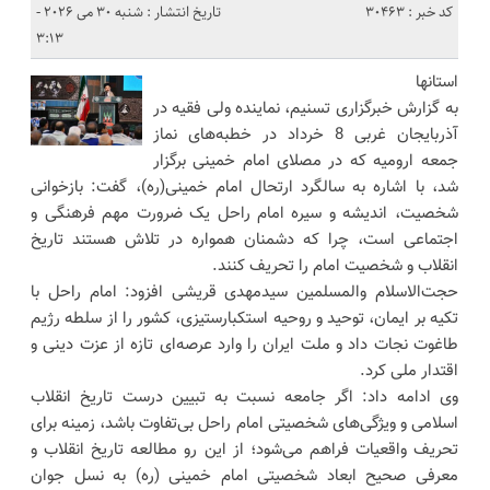
کد خبر : 30463
تاریخ انتشار : شنبه 30 می 2026 -
3:13
استانها
به گزارش خبرگزاری تسنیم، نماینده ولی‌ فقیه در
آذربایجان‌ غربی 8 خرداد در خطبه‌های نماز
جمعه ارومیه که در مصلای امام خمینی برگزار
شد، با اشاره به سالگرد ارتحال امام خمینی(ره)، گفت: بازخوانی
شخصیت، اندیشه و سیره امام راحل یک ضرورت مهم فرهنگی و
اجتماعی است، چرا که دشمنان همواره در تلاش هستند تاریخ
انقلاب و شخصیت امام را تحریف کنند.
حجت‌الاسلام والمسلمین سیدمهدی قریشی افزود: امام راحل با
تکیه بر ایمان، توحید و روحیه استکبارستیزی، کشور را از سلطه رژیم
طاغوت نجات داد و ملت ایران را وارد عرصه‌ای تازه از عزت دینی و
اقتدار ملی کرد.
وی ادامه داد: اگر جامعه نسبت به تبیین درست تاریخ انقلاب
اسلامی و ویژگی‌های شخصیتی امام راحل بی‌تفاوت باشد، زمینه برای
تحریف واقعیات فراهم می‌شود؛ از این رو مطالعه تاریخ انقلاب و
معرفی صحیح ابعاد شخصیتی امام خمینی (ره) به نسل جوان