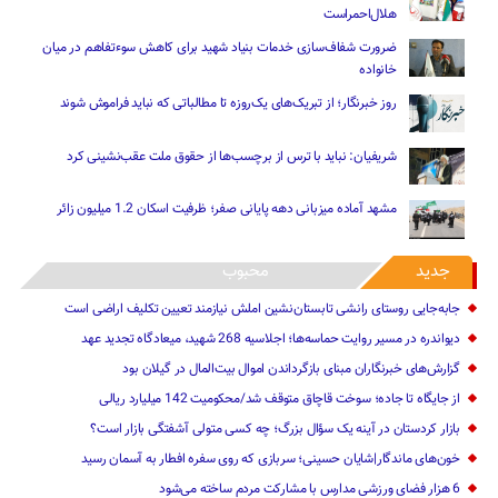
هلال‌احمراست
ضرورت شفاف‌سازی خدمات بنیاد شهید برای کاهش سوءتفاهم‌ در میان
خانواده
روز خبرنگار؛ از تبریک‌های یک‌روزه تا مطالباتی که نباید فراموش شوند
شریفیان: نباید با ترس از برچسب‌ها از حقوق ملت عقب‌نشینی کرد
مشهد آماده میزبانی دهه پایانی صفر؛ ظرفیت اسکان 1.2 میلیون زائر
جدید
محبوب
جابه‌جایی روستای رانشی تابستان‌نشین املش نیازمند تعیین تکلیف اراضی است
دیواندره در مسیر روایت حماسه‌ها؛ اجلاسیه 268 شهید، میعادگاه تجدید عهد
گزارش‌های خبرنگاران مبنای بازگرداندن اموال بیت‌المال در گیلان بود
از جایگاه تا جاده؛ سوخت قاچاق متوقف شد/محکومیت 142 میلیارد ریالی
بازار کردستان در آینه یک سؤال بزرگ؛ چه کسی متولی آشفتگی بازار است؟
خون‌های ماندگار|شایان حسینی؛ سربازی که روی سفره افطار به آسمان رسید
6 هزار فضای ورزشی مدارس با مشارکت مردم ساخته می‌شود