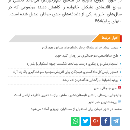
در حوزه ازدواج، به‌ویژه در مناطق کم‌برخوردار، می‌تواند بخشی از
موانع اقتصادی تشکیل خانواده را کاهش دهد؛ موضوعی که در
سال‌های اخیر به یکی از دغدغه‌های جدی جوانان تبدیل شده است.
انتهای پیام/864
اخبار مرتبط
بررسی روند اجرای سامانه پایش شناورهای صیادی هرمزگان
طرح ساماندهی سوخت‌گیری در رودان کلید خورد
انسجام ملی و روایتگری درست رسانه‌ها شکست جبهه استکبار را رقم زد
دستور رئیس‌کل دادگستری هرمزگان برای افزایش سهمیه سوخت‌گیری باکارت آزاد
ببینید| شرایط بازگشایی تنگه هرمز اعلام شد
خبر جنجالی اخیر
جابه‌جایی روستای رانشی تابستان‌نشین املش نیازمند تعیین تکلیف اراضی است
پربحث‌ترین خبر اخیر
محمد
در
شهر کرمان برای استقبال از مسافران نوروزی آماده می‌شود