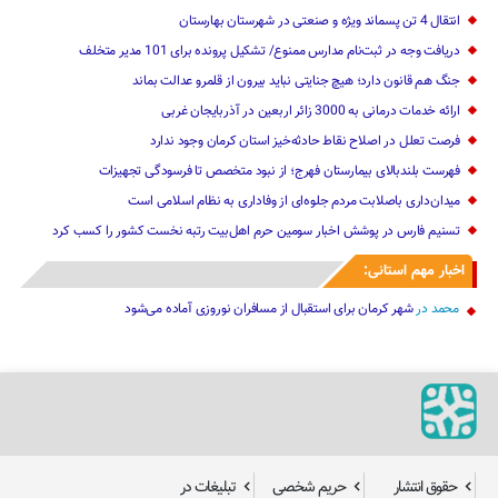
انتقال 4 تن پسماند ویژه و صنعتی در شهرستان بهارستان
دریافت وجه در ثبت‌نام مدارس ممنوع/ تشکیل پرونده برای 101 مدیر متخلف
جنگ هم قانون دارد؛ هیچ جنایتی نباید بیرون از قلمرو عدالت بماند
ارائه خدمات درمانی به 3000 زائر اربعین در آذربایجان‌ غربی
فرصت تعلل در اصلاح نقاط حادثه‌خیز استان کرمان وجود ندارد
فهرست بلندبالای بیمارستان فهرج؛ از نبود متخصص تا فرسودگی تجهیزات
میدان‌داری باصلابت مردم جلوه‌ای از وفاداری به نظام اسلامی است
تسنیم فارس در پوشش اخبار سومین حرم اهل‌بیت رتبه نخست کشور را کسب کرد
اخبار مهم استانی:
محمد
در
شهر کرمان برای استقبال از مسافران نوروزی آماده می‌شود
حقوق انتشار
حریم شخصی
تبلیغات در