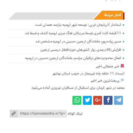
اخبار مرتبط
استاندار آذربایجان‌ غربی: توسعه شهر ارومیه نیازمند همدلی است
11 قبضه کلت کمری توسط مرزبانان هنگ مرزی ارومیه کشف و ضبط شد
مسیر پیاده‌روی جاماندگان اربعین حسینی در ارومیه مشخص شد
افزایش 40درصدی زوار کشورهای حوزه قفقاز درمسیر اربعین
اعمال محدودیت‌های ترافیکی مراسم جاماندگان اربعین حسینی در ارومیه
خبر جنجالی اخیر
انسداد 11 حلقه چاه غیرمجاز در جنوب استان بوشهر
پربحث‌ترین خبر اخیر
محمد
در
شهر کرمان برای استقبال از مسافران نوروزی آماده می‌شود
لینک کوتاه