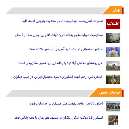
تهران
عملیات کنترل‌شده انهدام مهمات در محدوده پارچین ادامه دارد
محکومیت دوباره متهم به قصاص/ اثبات قتل زن جوان بعد از 7 سال
خطای محاسباتی در اعتماد به آمریکای از نفس‌افتاده است
حل ریشه‌ای معضل آرادکوه با راه‌اندازی زباله‌سوز امکان‌پذیر است
خام‌فروشی؛ زخم کهنه کشاورزی/ سود محصول ایرانی در جیب دیگران!
خراسان رضوی
اجرای 66 هزار واحد نهضت ملی مسکن در خراسان رضوی
استقرار 28 موکب اسکان زائران در مشهد هم زمان با دهه پایانی صفر