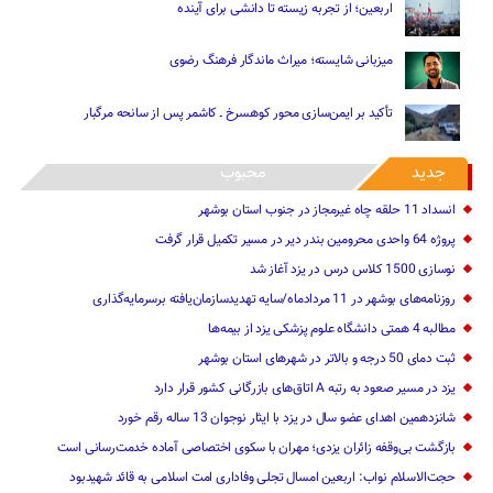
اربعین؛ از تجربه زیسته تا دانشی برای آینده
میزبانی شایسته؛ میراث ماندگار فرهنگ رضوی
تأکید بر ایمن‌سازی محور کوهسرخ ـ کاشمر پس از سانحه مرگبار
جدید
محبوب
انسداد 11 حلقه چاه غیرمجاز در جنوب استان بوشهر
پروژه 64 واحدی محرومین بندر دیر در مسیر تکمیل قرار گرفت
نوسازی 1500 کلاس درس در یزد آغاز شد
روزنامه‌های بوشهر در 11 مردادماه/سایه تهدیدسازمان‌یافته برسرمایه‌گذاری
مطالبه 4 همتی دانشگاه علوم پزشکی یزد از بیمه‌ها
ثبت دمای 50 درجه و بالاتر در شهرهای استان بوشهر
یزد در مسیر صعود به رتبه A اتاق‌های بازرگانی کشور قرار دارد
شانزدهمین اهدای عضو سال در یزد با ایثار نوجوان 13 ساله رقم خورد
بازگشت بی‌وقفه زائران یزدی؛ مهران با سکوی اختصاصی آماده خدمت‌رسانی است
حجت‌الاسلام نواب: اربعین امسال تجلی وفاداری امت اسلامی به قائد شهیدبود