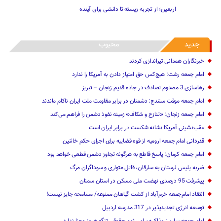
جدید
محبوب
خبرنگاران همدانی تیراندازی کردند
امام جمعه رشت: هیچ‌کس حق امتیاز دادن به آمریکا را ندارد
رهاسازی 3 مصدوم تصادف در جاده قدیم زنجان – تبریز
امام جمعه موقت سنندج: دشمنان در برابر مقاومت ملت ایران ناکام ماندند
امام جمعه زنجان: «تنازع و شکاف» زمینه نفوذ دشمن را فراهم می‌کند
عقب‌نشینی آمریکا نشانه شکست در برابر ایران است
قدردانی امام جمعه ارومیه از قوه قضاییه برای اجرای حکم خائنین ‌
امام جمعه کرمان: پاسخ قاطع به هرگونه تجاوز دشمن قطعی خواهد بود
ضربه پلیس لرستان به سارقان، قاتل متواری و سوداگران مرگ
پیشرفت 95 درصدی نهضت ملی مسکن در استان سمنان
انتقاد امام‌جمعه خرم‌آباد از کشت گیاهان ممنوعه/ مسامحه جایز نیست!
توسعه انرژی تجدیدپذیر در 317 مدرسه اردبیل
امام جمعه ساری: مذاکره برای رژیم حقوقی تنگه هرمز معنا ندارد
واردات ته‌لنجی در زرآباد، دشتیاری، کنارک و چابهار اجرا خواهد شد‌