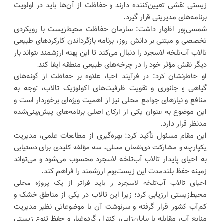
زیستی نقشی تعیین‌کننده دارند و حفاظت از آن‌ها باید در اولویت
برنامه‌های مدیریتی قرار گیرد.
شمسی‌پور اظهار داشت: سازمان حفاظت محیط‌زیست با رویکردی
تخصصی و مبتنی بر دانش روز، برنامه بازگرداندن کارکردهای طبیعی
تالاب آب‌تلخه لاسجرد را دنبال می‌کند تا این پهنه ارزشمند بتواند بار
دیگر نقش مؤثر خود را در چرخه‌های طبیعی منطقه ایفا کند.
او خاطرنشان کرد: در فرآیند احیا، علاوه بر حفاظت از گونه‌های
گیاهی و جانوری و تقویت ظرفیت‌های اکولوژیک تالاب، توجه به
منافع و نیازهای جوامع محلی نیز از اهمیت ویژه‌ای برخوردار است و
این موضوع به عنوان یکی از ارکان اصلی برنامه‌های پیش‌بینی‌شده
مدنظر قرار دارد.
این مقام مسئول تأکید کرد: بهره‌گیری از مطالعات علمی، مدیریت
یکپارچه و مشارکت ذی‌نفعان محلی، سه مؤلفه کلیدی برای دستیابی
به احیای پایدار تالاب آب‌تلخه لاسجرد محسوب می‌شود و می‌تواند
زمینه حفظ بلندمدت این زیست‌بوم ارزشمند را فراهم کند.
احیای تالاب آب‌تلخه لاسجرد را باید فراتر از یک پروژه محلی
محیط‌زیستی ارزیابی کرد؛ زیرا این تالاب در یکی از مناطق خشک و
کم‌آب کشور قرار گرفته و سرنوشت آن با موضوعاتی نظیر مدیریت
منابع آب، مقابله با بیابان‌زایی، کنترل گردوغبار و حفظ تنوع زیستی