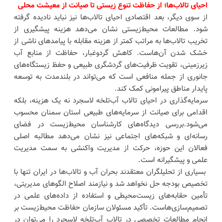
احیای تالاب‌ها؛ از حفاظت تنوع زیستی تا صیانت از معیشت محلی
از سوی دیگر، بعد اقتصادی احیای تالاب‌ها نیز نباید نادیده گرفته
شود. مطالعات محیط‌زیستی نشان می‌دهد هزینه پیشگیری از
تخریب تالاب‌ها به مراتب کمتر از هزینه مقابله با پیامدهای ناشی از
خشک شدن آن‌هاست. کاهش گردوغبار، حفاظت از منابع آب
زیرزمینی، تقویت ظرفیت‌های گردشگری طبیعی و حفظ زیستگاه‌های
جانوری از جمله منافعی است که می‌تواند در بلندمدت به توسعه
پایدار مناطق پیرامونی کمک کند.
سرمایه‌گذاری در احیای تالاب آب‌تلخه لاسجرد نه یک هزینه، بلکه
اقدامی برای صیانت از سرمایه‌های طبیعی استان سمنان محسوب
می‌شود.بررسی دیدگاه‌های کارشناسان محیط‌زیست در فضای
رسانه‌ای و شبکه‌های اجتماعی نیز نشان می‌دهد مطالبه اصلی
فعالان این حوزه، حرکت از مدیریت واکنشی به سمت مدیریت
علمی و پیشگیرانه است.
بسیاری از تحلیلگران معتقدند بحران آب و تالاب‌ها در ایران تنها با
تخصیص بودجه حل نخواهد شد و نیازمند اصلاح الگوهای مدیریتی،
تأمین حقابه‌های زیست‌محیطی و استفاده از داده‌های علمی در
تصمیم‌سازی‌هاست. تأکید مسئولان سازمان حفاظت محیط‌زیست بر
انجام مطالعات تخصصی در تالاب آب‌تلخه لاسجرد را می‌توان در