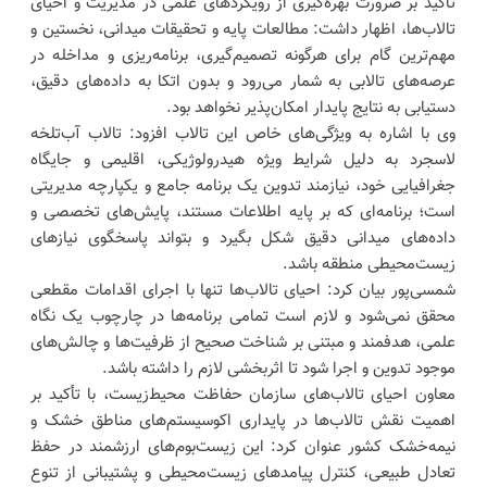
تأکید بر ضرورت بهره‌گیری از رویکردهای علمی در مدیریت و احیای
تالاب‌ها، اظهار داشت: مطالعات پایه و تحقیقات میدانی، نخستین و
مهم‌ترین گام برای هرگونه تصمیم‌گیری، برنامه‌ریزی و مداخله در
عرصه‌های تالابی به شمار می‌رود و بدون اتکا به داده‌های دقیق،
دستیابی به نتایج پایدار امکان‌پذیر نخواهد بود.
وی با اشاره به ویژگی‌های خاص این تالاب افزود: تالاب آب‌تلخه
لاسجرد به دلیل شرایط ویژه هیدرولوژیکی، اقلیمی و جایگاه
جغرافیایی خود، نیازمند تدوین یک برنامه جامع و یکپارچه مدیریتی
است؛ برنامه‌ای که بر پایه اطلاعات مستند، پایش‌های تخصصی و
داده‌های میدانی دقیق شکل بگیرد و بتواند پاسخگوی نیازهای
زیست‌محیطی منطقه باشد.
شمسی‌پور بیان کرد: احیای تالاب‌ها تنها با اجرای اقدامات مقطعی
محقق نمی‌شود و لازم است تمامی برنامه‌ها در چارچوب یک نگاه
علمی، هدفمند و مبتنی بر شناخت صحیح از ظرفیت‌ها و چالش‌های
موجود تدوین و اجرا شود تا اثربخشی لازم را داشته باشد.
معاون احیای تالاب‌های سازمان حفاظت محیط‌زیست، با تأکید بر
اهمیت نقش تالاب‌ها در پایداری اکوسیستم‌های مناطق خشک و
نیمه‌خشک کشور عنوان کرد: این زیست‌بوم‌های ارزشمند در حفظ
تعادل طبیعی، کنترل پیامدهای زیست‌محیطی و پشتیبانی از تنوع