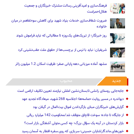
فرهنگ‌سازی و امیدآفرینی رسالت‌ مشترک خبرنگاران و جمعیت
هلال‌احمراست
ضرورت شفاف‌سازی خدمات بنیاد شهید برای کاهش سوءتفاهم‌ در میان
خانواده
روز خبرنگار؛ از تبریک‌های یک‌روزه تا مطالباتی که نباید فراموش شوند
شریفیان: نباید با ترس از برچسب‌ها از حقوق ملت عقب‌نشینی کرد
مشهد آماده میزبانی دهه پایانی صفر؛ ظرفیت اسکان 1.2 میلیون زائر
جدید
محبوب
جابه‌جایی روستای رانشی تابستان‌نشین املش نیازمند تعیین تکلیف اراضی است
دیواندره در مسیر روایت حماسه‌ها؛ اجلاسیه 268 شهید، میعادگاه تجدید عهد
گزارش‌های خبرنگاران مبنای بازگرداندن اموال بیت‌المال در گیلان بود
از جایگاه تا جاده؛ سوخت قاچاق متوقف شد/محکومیت 142 میلیارد ریالی
بازار کردستان در آینه یک سؤال بزرگ؛ چه کسی متولی آشفتگی بازار است؟
خون‌های ماندگار|شایان حسینی؛ سربازی که روی سفره افطار به آسمان رسید