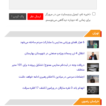
ذخیره نام، ایمیل و وبسایت من در مرورگر
ارسال نظر
پاک کردن !
برای زمانی که دوباره دیدگاهی می‌نویسم.
تهران
6 هزار فضای ورزشی مدارس با مشارکت مردم ساخته می‌شود
انتقال 4 تن پسماند ویژه و صنعتی در شهرستان بهارستان
دریافت وجه در ثبت‌نام مدارس ممنوع/ تشکیل پرونده برای 101 مدیر
متخلف
اجتماعات مردمی در میادین تا اعلام رهبری ادامه خواهد داشت
انهدام باند 3 نفره سارقان در ورامین/کشف 17 فقره سرقت
خراسان رضوی