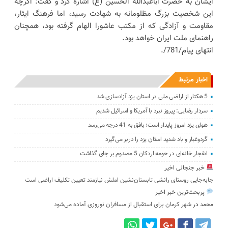
ایشان به حضرت اباعبدالله الحسین (ع) اشاره کرد و گفت: اگرچه
این شخصیت بزرگ مظلومانه به شهادت رسید، اما فرهنگ ایثار،
مقاومت و آزادگی که از مکتب عاشورا الهام گرفته بود، همچنان
راهنمای ملت ایران خواهد بود.
انتهای پیام/781/.
اخبار مرتبط
5 هکتار از اراضی ملی در استان یز‌د آزادسازی شد
سردار رضایی: پیروز نبرد با آمریکا و اسرائیل شدیم
هوای یزد امروز پایدار است؛ بافق به 41 درجه می‌رسد
گردوغبار و باد شدید استان یزد را دربر می‌گیرد
انفجار خانه‌ای در حومه اردکان 5 مصدوم بر جای گذاشت
خبر جنجالی اخیر
جابه‌جایی روستای رانشی تابستان‌نشین املش نیازمند تعیین تکلیف اراضی است
پربحث‌ترین خبر اخیر
محمد
در
شهر کرمان برای استقبال از مسافران نوروزی آماده می‌شود