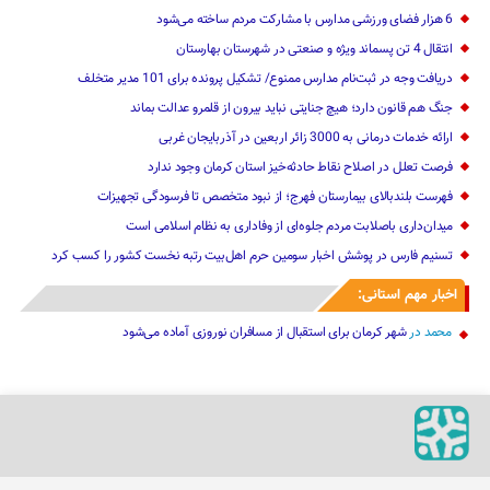
6 هزار فضای ورزشی مدارس با مشارکت مردم ساخته می‌شود
انتقال 4 تن پسماند ویژه و صنعتی در شهرستان بهارستان
دریافت وجه در ثبت‌نام مدارس ممنوع/ تشکیل پرونده برای 101 مدیر متخلف
جنگ هم قانون دارد؛ هیچ جنایتی نباید بیرون از قلمرو عدالت بماند
ارائه خدمات درمانی به 3000 زائر اربعین در آذربایجان‌ غربی
فرصت تعلل در اصلاح نقاط حادثه‌خیز استان کرمان وجود ندارد
فهرست بلندبالای بیمارستان فهرج؛ از نبود متخصص تا فرسودگی تجهیزات
میدان‌داری باصلابت مردم جلوه‌ای از وفاداری به نظام اسلامی است
تسنیم فارس در پوشش اخبار سومین حرم اهل‌بیت رتبه نخست کشور را کسب کرد
اخبار مهم استانی:
محمد
در
شهر کرمان برای استقبال از مسافران نوروزی آماده می‌شود