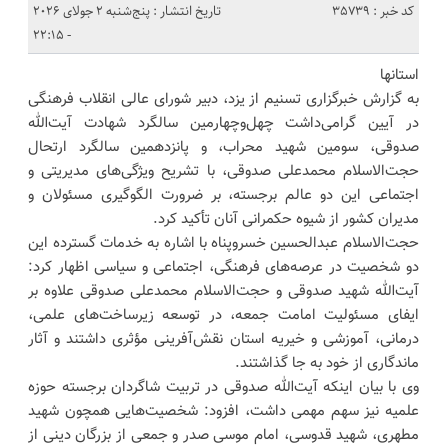
کد خبر : 35739
تاریخ انتشار : پنج‌شنبه 2 جولای 2026
- 22:15
استانها
به گزارش خبرگزاری تسنیم از یزد، دبیر شورای عالی انقلاب فرهنگی
در آیین گرامی‌داشت چهل‌وچهارمین سالگرد شهادت آیت‌الله
صدوقی، سومین شهید محراب، و پانزدهمین سالگرد ارتحال
حجت‌الاسلام محمدعلی صدوقی، با تشریح ویژگی‌های مدیریتی و
اجتماعی این دو عالم برجسته، بر ضرورت الگوگیری مسئولان و
مدیران کشور از شیوه حکمرانی آنان تأکید کرد.
حجت‌الاسلام عبدالحسین خسروپناه با اشاره به خدمات گسترده این
دو شخصیت در عرصه‌های فرهنگی، اجتماعی و سیاسی اظهار کرد:
آیت‌الله شهید صدوقی و حجت‌الاسلام محمدعلی صدوقی علاوه بر
ایفای مسئولیت امامت جمعه، در توسعه زیرساخت‌های علمی،
درمانی، آموزشی و خیریه استان نقش‌آفرینی مؤثری داشتند و آثار
ماندگاری از خود به جا گذاشتند.
وی با بیان اینکه آیت‌الله صدوقی در تربیت شاگردان برجسته حوزه
علمیه نیز سهم مهمی داشت، افزود: شخصیت‌هایی همچون شهید
مطهری، شهید قدوسی، امام موسی صدر و جمعی از بزرگان دینی از