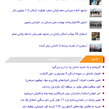
مشهد آماده میزبانی دهه پایانی صفر؛ ظرفیت اسکان 1.2 میلیون زائر
اجرای 66 هزار واحد نهضت ملی مسکن در خراسان رضوی
استقرار 28 موکب اسکان زائران در مشهد هم زمان با دهه پایانی صفر
اربعین؛ از تجربه زیسته تا دانشی برای آینده
جدید
محبوب
گردوغبار و باد شدید استان یزد را دربر می‌گیرد
انفجار خانه‌ای در حومه اردکان 5 مصدوم بر جای گذاشت
تغییر ماهیت ‌اعتیاد؛ گسترش اعتیادهای رفتاری و مواد نوظهور صنعتی!
کلید معافیت‌های تولید در منطقه آزاد مازندران زده شد
خبر خوش استاندار مازندران برای خبرنگاران؛‌بیمه پایه و ‌تکمیلی می‌شوید
تغییر ژنتیک‌ در دامداری مازندران؛ 17 هزار رأس دام سنگین ‌اصلاح نژاد شد
ضربه ‌به مافیای نهاده‌های کشاورزی؛ 176 کیسه کود شیمیایی توقیف شد