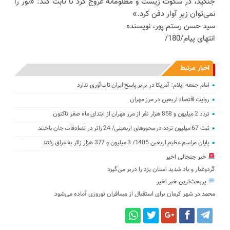
جنگید، در سکوت زیست و مظلومانه عروج کرد تا ثابت کند: «نور را
نمی‌توان زیرِ آوار دفن کرد.»
سید حسن رستم پور، نویسنده
انتهای پیام/180/
اخبار مرتبط
امام جمعه ایلام: آمریکا در برابر پاسخ ایران تاب‌آوری ندارد
روایت اقتصاد اربعین در مرز مهران
تردد 2 میلیون و 858 هزار نفر از مرز مهران از ابتدای ماه صفر تاکنون
‌‌ثبت 67 میلیون تردد در محورهای اربعینی/ 24 زائر در تصادفات جان باختند
پایان مراسم عظیم اربعین 1405/ ‌3 میلیون و 377 ‌هزار زائر به عراق رفتند
خبر جنجالی اخیر
گردوغبار و باد شدید استان یزد را دربر می‌گیرد
پربحث‌ترین خبر اخیر
محمد
در
شهر کرمان برای استقبال از مسافران نوروزی آماده می‌شود