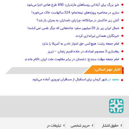
خیز بزرگ برای آبادانی روستاهای مازندران؛ 850 طرح هادی ‌اجرا می‌شود
ساری در محاصره پروژه‌های نیمه‌تمام؛ 324 سالهاست خاک می‌خورد!
آتش زیر خاکستر در میانکاله؛ چرا پای دامداران به بحران باز شد؟
شمال ایران زیر بار 20 میلیون سفر؛ جاده‌هایی که دیگر نفس نمی‌کشند!
خبرنگاران همدانی تیراندازی کردند
امام جمعه رشت: هیچ‌کس حق امتیاز دادن به آمریکا را ندارد
رهاسازی 3 مصدوم تصادف در جاده قدیم زنجان – تبریز
امام جمعه موقت سنندج: دشمنان در برابر مقاومت ملت ایران ناکام ماندند
اخبار مهم استانی:
محمد
در
شهر کرمان برای استقبال از مسافران نوروزی آماده می‌شود
حقوق انتشار
حریم شخصی
تبلیغات در