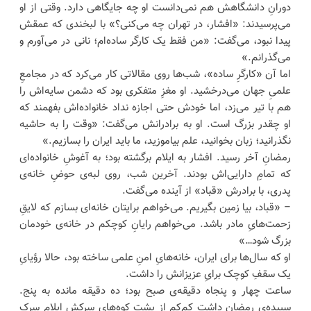
دورانِ دانشگاهش هم نمی‌دانست او چه جایگاهی دارد. وقتی از او
می‌پرسیدند: «افشار، در تهران چه می‌کنی؟» با لبخندی که عمقش
پیدا نبود، می‌گفت: «من فقط یک کارگر ساده‌ام؛ نانی در می‌آورم و
می‌گذرانم.»
اما آن «کارگرِ ساده»، شب‌ها روی مقالاتی کار می‌کرد که در مجامعِ
علمیِ جهان می‌درخشید. او مغزِ متفکری بود که دشمن سایه‌اش را
هم با تیر می‌زد، اما خودش حتی اجازه نداد خانواده‌اش بفهمند که
او چقدر بزرگ است. او به برادرانش می‌گفت: «وقت را به حاشیه
نگذرانید؛ زبان بخوانید، علم بیاموزید، ما باید ایران را بسازیم.»
رمضانِ آخر رسید. افشار به ایلام برگشته بود؛ به آغوشِ خانواده‌ای
که تمامِ دارایی‌اش بودند. آخرین شب، روی لبه‌ی حوضِ خانه‌ی
پدری، با برادرش «قباد» از آینده می‌گفت.
– «قباد، بیا زمین بگیریم. می‌خواهم برایتان خانه‌ای بسازم که لایقِ
زحمت‌هایِ مادر باشد. می‌خواهم رایانِ کوچکم در خانه‌ی خودمان
بزرگ شود…»
او که سال‌ها برای ایران، خانه‌هایِ امنِ علمی ساخته بود، حالا رؤیایِ
یک سقفِ کوچک برایِ عزیزانش را داشت.
ساعت چهار و پنجاه دقیقه‌ی صبح بود؛ ده دقیقه مانده به پنج.
سپیده‌ی رمضان داشت کم‌کم از پشتِ کوه‌هایِ سرکشِ ایلام سرک