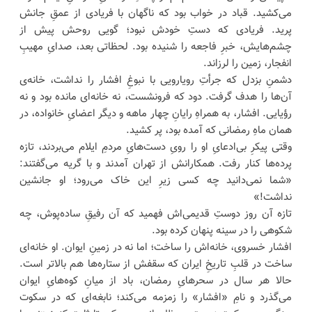
می‌کشید. قباد در خواب بود که ناگهان با فریادی از عمقِ جانش
پرید. فریادی که دستِ خودش نبود؛ گویی روحش پیش از
چشم‌هایش، خبرِ فاجعه را شنیده بود. لحظاتی بعد، صدایِ مهیبِ
انفجار، زمین را لرزاند.
دشمنِ بزدل که جرأتِ رویارویی با نبوغِ افشار را نداشت، خانه‌ی
آن‌ها را هدف گرفت. دود که فرونشست، نه خانه‌ای مانده بود و نه
رؤیایی. افشار، به همراهِ رایانِ چهار ماهه و دیگر اعضایِ خانواده، در
همان ماهِ رمضانی که آمده بود، پر کشید.
وقتی پیکرِ بی‌ادعایِ او را رویِ دست‌هایِ مردمِ ایلام می‌بردند، تازه
پرده‌ها کنار رفت. همکارانش از تهران آمدند و با گریه می‌گفتند:
«شما نمی‌دانید چه کسی زیرِ این خاک می‌رود؛ او جانشین
نداشت!»
تازه آن روز دوستِ قدیمی‌اش فهمید که آن رفیقِ ساده‌پوش، چه
شکوهی را در سینه پنهان کرده بود.
افشار خسروی، خانه‌اش را ساخت؛ اما نه در زمینِ ایوان. او خانه‌ای
ساخت در قلبِ تاریخِ ایران که سقفش از ستاره‌ها هم بالاتر است.
حالا هر سال در سحرهایِ رمضان، باد از میانِ کوه‌هایِ ایوان
می‌گذرد و نامِ «افشار» را زمزمه می‌کند؛ نابغه‌ای که در سکوت