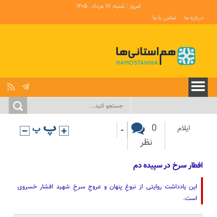
امروز : شنبه, ۱۷ مرداد , ۱۴۰۵
درباره ما
تماس با ما
-
0
ایلام
نظر
افطار سرخ در سپیده دم
این یادداشت روایتی از نبوغِ پنهان و عروجِ سرخِ شهید افشار خسروی
است.