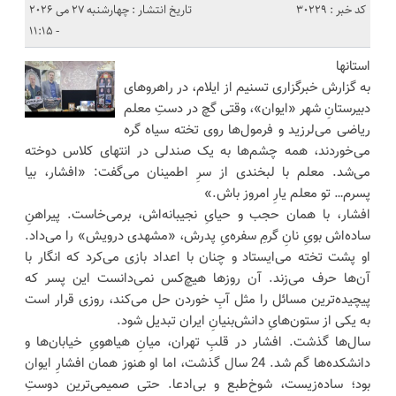
کد خبر : 30229
تاریخ انتشار : چهارشنبه 27 می 2026
- 11:15
استانها
به گزارش خبرگزاری تسنیم از ایلام، در راهروهای
دبیرستانِ شهر «ایوان»، وقتی گچ در دستِ معلم
ریاضی می‌لرزید و فرمول‌ها روی تخته سیاه گره
می‌خوردند، همه چشم‌ها به یک صندلی در انتهای کلاس دوخته
می‌شد. معلم با لبخندی از سرِ اطمینان می‌گفت: «افشار، بیا
پسرم… تو معلم‌ یارِ امروز باش.»
افشار، با همان حجب و حیایِ نجیبانه‌اش، برمی‌خاست. پیراهنِ
ساده‌اش بویِ نانِ گرمِ سفره‌یِ پدرش، «مشهدی درویش» را می‌داد.
او پشت تخته می‌ایستاد و چنان با اعداد بازی می‌کرد که انگار با
آن‌ها حرف می‌زند. آن روزها هیچ‌کس نمی‌دانست این پسر که
پیچیده‌ترین مسائل را مثل آبِ خوردن حل می‌کند، روزی قرار است
به یکی از ستون‌هایِ دانش‌بنیانِ ایران تبدیل شود.
سال‌ها گذشت. افشار در قلبِ تهران، میانِ هیاهویِ خیابان‌ها و
دانشکده‌ها گم شد. 24 سال گذشت، اما او هنوز همان افشارِ ایوان
بود؛ ساده‌زیست، شوخ‌طبع و بی‌ادعا. حتی صمیمی‌ترین دوستِ