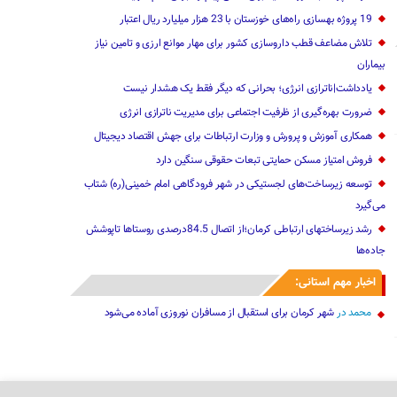
19 پروژه بهسازی راه‌های خوزستان با 23 هزار میلیارد ریال اعتبار
تلاش مضاعف قطب داروسازی کشور برای مهار موانع ارزی و تامین نیاز
بیماران
یادداشت|ناترازی انرژی؛ بحرانی که دیگر فقط یک هشدار نیست
ضرورت بهره‌گیری از ظرفیت اجتماعی برای مدیریت ناترازی انرژی
همکاری آموزش و پرورش و وزارت ارتباطات برای جهش اقتصاد دیجیتال
فروش امتیاز مسکن حمایتی تبعات حقوقی سنگین دارد
توسعه زیرساخت‌های لجستیکی در شهر فرودگاهی امام خمینی(ره) شتاب
می‌گیرد
رشد زیرساختهای ارتباطی کرمان؛از اتصال 84.5درصدی روستاها تاپوشش
جاده‌ها
اخبار مهم استانی:
محمد
در
شهر کرمان برای استقبال از مسافران نوروزی آماده می‌شود