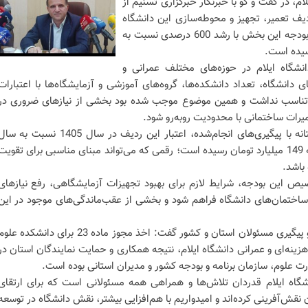
م، در گفت و گو با خبرنگار خبرگزاری تسنیم از
ردیف تعمیر، تجهیز و محوطه‌سازی این دانشگاه
در سال 1405 خبر داد و اظهار کرد: بودجه این بخش با رشد 600 درصدی نسبت به
انشگاه ایلام در حوزه‌های مختلف عمرانی و
انشگاه، تعداد دانشکده‌ها، گروه‌های آموزشی و آزمایشگاه‌ها با اعتبارات
تناسب نداشت و همین موضوع موجب شده بود بخشی از نیازهای ضروری در
عمیرات ساختمانی با محدودیت روبه‌رو شود.
رئیس دانشگاه ایلام افزود: خوشبختانه با پیگیری‌های انجام‌شده، اعتبار این ردیف در سال 1405 نسبت به 
گذشته 600 درصد افزایش یافته و به 149 میلیارد تومان رسیده است؛ رقمی که می‌تواند مبنای مناسبی برای تقویت
 باشد.
خصیص این بودجه، شرایط لازم برای بهبود تجهیزات آزمایشگاهی، رفع نیازهای
ساختمان‌های دانشگاه فراهم شود و بخشی از عقب‌ماندگی‌های موجود در این
وی در ادامه با قدردانی از همراهی و پیگیری مسئولان استان و کشور گفت: اخذ مجوز ماده 23 برای دانشکده ع
زینه‌ای و عمرانی دانشگاه ایلام، نتیجه همکاری و حمایت نمایندگان استان در
 علوم، سازمان برنامه و بودجه کشور و مدیران استانی بوده است.
نشگاه ایلام قدردان تلاش‌ها و همراهی همه مسئولانی است که برای ارتقای
قش‌آفرینی کرده‌اند و امیدواریم با هم‌افزایی بیشتر، نقش دانشگاه در توسعه