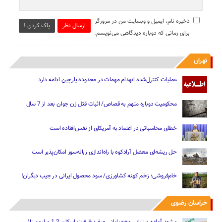
ذخیره نام، ایمیل و وبسایت من در مرورگر
ارسال نظر
پاک کردن !
برای زمانی که دوباره دیدگاهی می‌نویسم.
تهران
عملیات کنترل‌شده انهدام مهمات در محدوده پارچین ادامه دارد
محکومیت دوباره متهم به قصاص/ اثبات قتل زن جوان بعد از 7 سال
خطای محاسباتی در اعتماد به آمریکای از نفس‌افتاده است
حل ریشه‌ای معضل آرادکوه با راه‌اندازی زباله‌سوز امکان‌پذیر است
خام‌فروشی؛ زخم کهنه کشاورزی/ سود محصول ایرانی در جیب دیگران!
خراسان رضوی
مشهد آماده میزبانی دهه پایانی صفر؛ ظرفیت اسکان 1.2 میلیون زائر