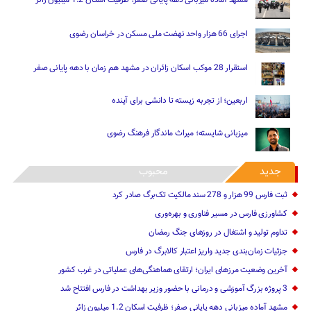
اجرای 66 هزار واحد نهضت ملی مسکن در خراسان رضوی
استقرار 28 موکب اسکان زائران در مشهد هم زمان با دهه پایانی صفر
اربعین؛ از تجربه زیسته تا دانشی برای آینده
میزبانی شایسته؛ میراث ماندگار فرهنگ رضوی
جدید
محبوب
ثبت فارس 99 هزار و 278 سند مالکیت تک‌برگ صادر کرد
کشاورزی فارس در مسیر فناوری و بهره‌وری
تداوم تولید و اشتغال در روزهای جنگ رمضان
جزئیات زمان‌بندی جدید واریز اعتبار کالابرگ در فارس
آخرین وضعیت مرزهای ایران؛ ارتقای هماهنگی‌های عملیاتی در غرب کشور
3 پروژه بزرگ آموزشی و درمانی با حضور وزیر بهداشت در فارس افتتاح شد
مشهد آماده میزبانی دهه پایانی صفر؛ ظرفیت اسکان 1.2 میلیون زائر