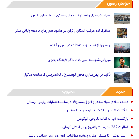
خراسان رضوی
اجرای 66 هزار واحد نهضت ملی مسکن در خراسان رضوی
استقرار 28 موکب اسکان زائران در مشهد هم زمان با دهه پایانی صفر
اربعین؛ از تجربه زیسته تا دانشی برای آینده
میزبانی شایسته؛ میراث ماندگار فرهنگ رضوی
تأکید بر ایمن‌سازی محور کوهسرخ ـ کاشمر پس از سانحه مرگبار
جدید
محبوب
کشف سلاح، مواد مخدر و اموال مسروقه در سلسله عملیات پلیس لرستان
بازگشت 3 هزار و 573 زائر اربعین به لرستان
بازگشت آب به قنات تاریخی الیگودرز
فعالیت 282 مدرسه شبانه‌روزی در استان کرمان
از سد ایوشان تا مسکن ملی؛ پرونده مطالبات زاغه روی میز استاندار لرستان