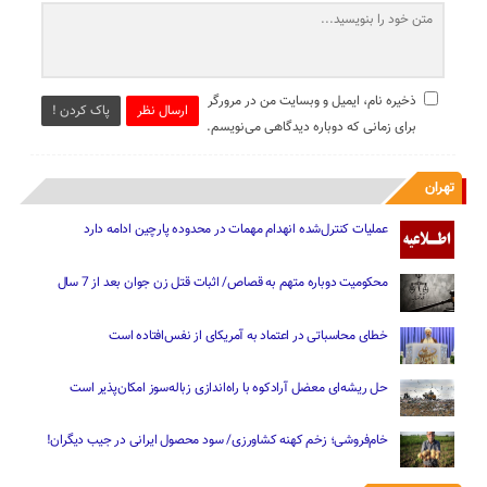
ذخیره نام، ایمیل و وبسایت من در مرورگر
ارسال نظر
پاک کردن !
برای زمانی که دوباره دیدگاهی می‌نویسم.
تهران
عملیات کنترل‌شده انهدام مهمات در محدوده پارچین ادامه دارد
محکومیت دوباره متهم به قصاص/ اثبات قتل زن جوان بعد از 7 سال
خطای محاسباتی در اعتماد به آمریکای از نفس‌افتاده است
حل ریشه‌ای معضل آرادکوه با راه‌اندازی زباله‌سوز امکان‌پذیر است
خام‌فروشی؛ زخم کهنه کشاورزی/ سود محصول ایرانی در جیب دیگران!