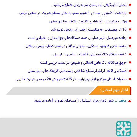
بخش آنژیوگرافی بیمارستان بم به‌زودی افتتاح می‌شود
بازداشت 21مزدور موساد و 4 شرور عضو باندهای مسلح شرارت در استان کرمان
وزش باد شدید و رگبارهای پراکنده در انتظار استان سمنان
16 اثر موسیقایی به مناسبت اربعین در اردبیل تولید شد
پدافند غیرعامل الزام عملیاتی همه دستگاه‌های چهارمحال و بختیاری است
کشف کالای قاچاق، دستگیری سارقان و قاتل در عملیات‌های پلیس لرستان
کشف احتکار 206 میلیاردی کالاهای اساسی در اردبیل
حریق میانکاله با 2 عامل انسانی و طبیعی در دست بررسی است
دستگیری 8 نفر از اشرار مسلح شاخص و مرتبطین گروهک‌های تروریستی
صادرات استان مرکزی از نیم‌میلیارد دلار گذشت؛ جهش 28 درصدی تجارت خارجی
اخبار مهم استانی:
محمد
در
شهر کرمان برای استقبال از مسافران نوروزی آماده می‌شود