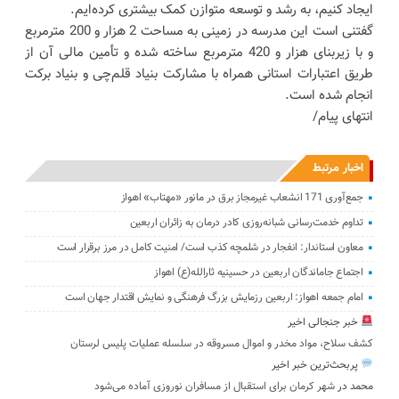
ایجاد کنیم، به رشد و توسعه متوازن کمک بیشتری کرده‌ایم.
گفتنی است این مدرسه در زمینی به مساحت 2 هزار و 200 مترمربع
و با زیربنای هزار و 420 مترمربع ساخته شده و تأمین مالی آن از
طریق اعتبارات استانی همراه با مشارکت بنیاد قلم‌چی و بنیاد برکت
انجام شده است.
انتهای پیام/
اخبار مرتبط
جمع‌آوری 171 انشعاب غیرمجاز برق در مانور «مهتاب» اهواز
تداوم خدمت‌رسانی شبانه‌روزی کادر درمان به زائران اربعین
معاون استاندار: انفجار در شلمچه کذب است/ امنیت کامل در مرز برقرار است
اجتماع جاماندگان اربعین در حسینیه ثارالله(ع) اهواز
امام جمعه اهواز: اربعین رزمایش بزرگ فرهنگی و نمایش اقتدار جهان است
خبر جنجالی اخیر
کشف سلاح، مواد مخدر و اموال مسروقه در سلسله عملیات پلیس لرستان
پربحث‌ترین خبر اخیر
محمد
در
شهر کرمان برای استقبال از مسافران نوروزی آماده می‌شود