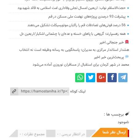
حجت‌الاسلام نواب: اربعین امسال تجلی وفاداری امت اسلامی به قائد شهیدبود
پیشرفت 93 درصدی پروژه‌های نهضت ملی مسکن در قم
56 درصد فوتی‌های تصادفات قم را راکبان موتورسیکلت تشکیل می‌دهند
همه رهسپارند؛ گروهی با پاهای خسته و عده‌ای با چشمانی اشکبار/اربعین دل
خبر جنجالی اخیر
هشدار استاندار مرکزی به مدیران؛ پاسخگویی به رسانه وظیفه است نه انتخاب
پربحث‌ترین خبر اخیر
محمد
در
شهر کرمان برای استقبال از مسافران نوروزی آماده می‌شود
لینک کوتاه
برچسب ها :
ناموجود
ارسال نظر شما
انتشار یافته : 0
در انتظار بررسی : 0
مجموع نظرات : 0