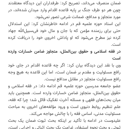
ضمان منصرف می‌داند، تصریح کرد: طرفداران این دیدگاه معتقدند
چون هر دو طرف جنگ بر پایه قاعده اقدام وارد میدان شده‌اند، در
مورد متجاوز و مدافع، ضمانت شرعی تصور نمی‌شود.
این استاد حوزه علمیه قم در ادامه خاطرنشان کرد: این استدلال
حتی برای رزمنده مؤمن که با جان و مال خود فی‌سبیل‌الله جهاد
کرده نیز مطرح می‌شود که او پاداش اخروی خود را دریافت کرده
است.
در فقه اسلامی و حقوق بین‌الملل، متجاوز ضامن خسارات وارده
است
وی با نقد این دیدگاه بیان کرد: اگر چه قاعده اقدام در جای خود
رافع مسئولیت و مقدم بر ضمان است، اما این قاعده به هیچ وجه
رافع مسئولیت متجاوز در مقابل مدافع نیست.
عضو جامعه مدرسین حوزه علمیه قم ادامه داد: در فقه اسلامی و
حقوق بین‌الملل، متجاوز ضامن خسارات وارده است. همچنین باید
میان بحث‌های فقهی و مسئله آخرت تفکیک قائل شد؛ چرا که فقه،
علمِ تنظیم روابط دنیوی است و ورود مؤلفه‌های اخروی به مباحث
مسئولیت مدنی، اساس فقه را با چالش مواجه می‌کند.
علیدوست در ادامه با تأکید بر اینکه بحث ثبوت ضمان یک بحث
ثبوتی و بحث نحوه استیفای غرامت یک بحث اثباتی و اجرایی است،