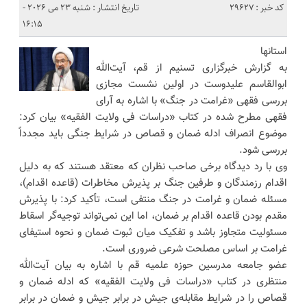
کد خبر : 29627
تاریخ انتشار : شنبه 23 می 2026 -
16:15
استانها
به گزارش خبرگزاری تسنیم از قم، آیت‌الله
ابوالقاسم علیدوست در اولین نشست مجازی
بررسی فقهی «غرامت در جنگ» با اشاره به آرای
فقهی مطرح شده در کتاب «دراسات فی ولایت الفقیه» بیان کرد:
موضوع انصراف ادله ضمان و قصاص در شرایط جنگی باید مجدداً
بررسی شود.
وی با رد دیدگاه برخی صاحب نظران که معتقد هستند که به دلیل
اقدام رزمندگان و طرفین جنگ بر پذیرش مخاطرات (قاعده اقدام)،
مسئله ضمان و غرامت در جنگ منتفی است، تأکید کرد: با پذیرش
مقدم بودن قاعده اقدام بر ضمان، اما این نمی‌تواند توجیه‌گر اسقاط
مسئولیت متجاوز باشد و تفکیک میان ثبوت ضمان و نحوه استیفای
غرامت بر اساس مصلحت شرعی ضروری است.
عضو جامعه مدرسین حوزه علمیه قم با اشاره به بیان آیت‌الله
منتظری در کتاب «دراسات فی ولایت الفقیه» که ادله ضمان و
قصاص را در شرایط مقابله‌ی جیش در برابر جیش و ضمان در برابر