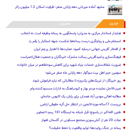
مشهد آماده میزبانی دهه پایانی صفر؛ ظرفیت اسکان 1.2 میلیون زائر
جدید
محبوب
هشدار استاندار مرکزی به مدیران؛ پاسخگویی به رسانه وظیفه است نه انتخاب
انسجام ملی و روایتگری درست رسانه‌ها شکست جبهه استکبار را رقم زد
از افتخار آفرینی جهانی درسایه کمبود حمایت‌ها تا اهتزار پرچم ایران
فرهنگ‌سازی و امیدآفرینی رسالت‌ مشترک خبرنگاران و جمعیت هلال‌احمراست
ضرورت شفاف‌سازی خدمات بنیاد شهید برای کاهش سوءتفاهم‌ در میان خانواده
سومین حرم اهل بیت سوگوار دهه پایانی ماه صفر می‌شود
روز خبرنگار؛ از تبریک‌های یک‌روزه تا مطالباتی که نباید فراموش شوند
ضرب‌الاجل نماینده مردم بهار و کبودراهنگ به ادارات مسدودکننده وام
مطالبه اهالی مهدی آباد همدان برای پایان یک کابوس جاده‌ای
بن‌بست 17ساله موزه لالجین در انتظار حل گره حقوقی اراضی
طنین الله‌اکبر در یاسوج؛ قرار شبانه به ایستگاه 161 رسید+تصاویر
نجات 20 نفر از آتش‌سوزی مجتمع مسکونی در گلستان اهواز
رسانه در جنگ روایت‌ها؛ تولید واقعیت یا حفظ حقیقت؟