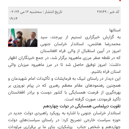
کد خبر : 27169
تاریخ انتشار : سه‌شنبه 12 می 2026 -
19:14
استانها
به گزارش خبرگزاری تسنیم از بیرجند، سید
محمدرضا هاشمی، استاندار خراسان جنوبی
امروز در آیین استقبال از والی فراه افغانستان
که در نقطه صفر مرزی ماهیرود برگزار شد، در جمع خبرنگاران اظهار
داشت: امروز توفیق حاصل شد تا در مرز ماهیرود میزبان والی
استان فراه باشیم.
این دیدار در راستای لبیک به فرمایشات و تأکیدات امام شهیدمان و
همچنین رهنمودهای مقام معظم رهبری که در پیام نوروزی بر
بهره‌گیری از فرصت همسایگی با کشور دوست و برادر افغانستان
تأکید فرمودند، صورت گرفته است.
تقویت دیپلماسی همسایگی در دولت چهاردهم
استاندار خراسان جنوبی با اشاره به رویکرد راهبردی دولت جدید در
حوزه سیاست خارجی تصریح کرد: در راستای سیاست‌های دولت
چهاردهم و شخص جناب پزشکیان، بنای ما بر برقراری مراودات