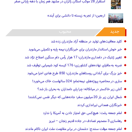
استقرار 28 موکب اسکان زائران در مشهد هم زمان با دهه پایانی صفر
اربعین؛ از تجربه زیسته تا دانشی برای آینده
جدید
محبوب
کلید معافیت‌های تولید در منطقه آزاد مازندران زده شد
خبر خوش استاندار مازندران برای خبرنگاران؛‌بیمه پایه و ‌تکمیلی می‌شوید
تغییر ژنتیک‌ در دامداری مازندران؛ 17 هزار رأس دام سنگین ‌اصلاح نژاد شد
ضربه ‌به مافیای نهاده‌های کشاورزی؛ 176 کیسه کود شیمیایی توقیف شد
خیز بزرگ برای آبادانی روستاهای مازندران؛ 850 طرح هادی ‌اجرا می‌شود
ساری در محاصره پروژه‌های نیمه‌تمام؛ 324 سالهاست خاک می‌خورد!
آتش زیر خاکستر در میانکاله؛ چرا پای دامداران به بحران باز شد؟
شمال ایران زیر بار 20 میلیون سفر؛ جاده‌هایی که دیگر نفس نمی‌کشند!
خبرنگاران همدانی تیراندازی کردند
امام جمعه رشت: هیچ‌کس حق امتیاز دادن به آمریکا را ندارد
رهاسازی 3 مصدوم تصادف در جاده قدیم زنجان – تبریز
امام جمعه موقت سنندج: دشمنان در برابر مقاومت ملت ایران ناکام ماندند