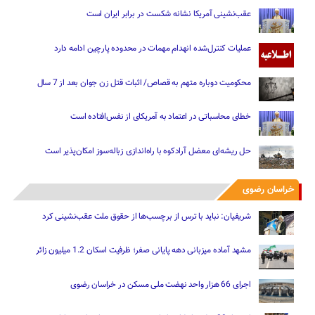
عقب‌نشینی آمریکا نشانه شکست در برابر ایران است
عملیات کنترل‌شده انهدام مهمات در محدوده پارچین ادامه دارد
محکومیت دوباره متهم به قصاص/ اثبات قتل زن جوان بعد از 7 سال
خطای محاسباتی در اعتماد به آمریکای از نفس‌افتاده است
حل ریشه‌ای معضل آرادکوه با راه‌اندازی زباله‌سوز امکان‌پذیر است
خراسان رضوی
شریفیان: نباید با ترس از برچسب‌ها از حقوق ملت عقب‌نشینی کرد
مشهد آماده میزبانی دهه پایانی صفر؛ ظرفیت اسکان 1.2 میلیون زائر
اجرای 66 هزار واحد نهضت ملی مسکن در خراسان رضوی