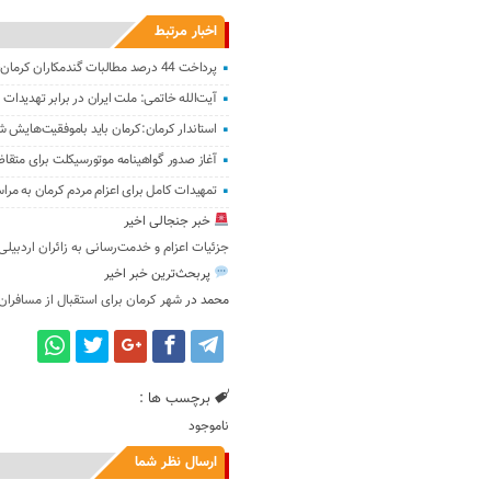
اخبار مرتبط
پرداخت 44 درصد مطالبات گندمکاران کرمان؛ پرداخت‌ها کشوری است
آیت‌الله خاتمی: ملت ایران در برابر تهدیدات
استاندار کرمان:کرمان باید باموفقیت‌هایش 
آغاز صدور گواهینامه موتورسیکلت برای متقاضیان 16 ساله در استا
تمهیدات کامل برای اعزام مردم کرمان به مر
خبر جنجالی اخیر
جزئیات اعزام و خدمت‌رسانی به زائران اردبیل
پربحث‌ترین خبر اخیر
محمد
در
شهر کرمان برای استقبال از مسافران
برچسب ها :
ناموجود
ارسال نظر شما