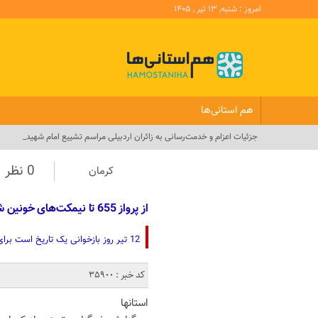
امروز : شنبه, ۱۳ تیر , ۱۴۰۵
هم استانی‌ها
جزئیات اعزام و خدمت‌رسانی به زائران اردبیلی مراسم تشییع امام شهید_
0 نظر
کرمان
از پرواز 655 تا نیمکت‌های خونین شجره طیبه؛ وقتی حقوق بشر فقط شعار است
12 تیر روز بازخوانی یک تاریخ است برای یادآوری حقوق بشر آمریکایی از پرواز 655 تا نیمکت‌های خونین «شجره طیبه».
کد خبر : 35900
استانها