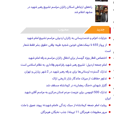
گونی پرواز 655
راه‌های ارتباطی اسکان زائران مراسم تشییع رهبر شهید در
مشهد اعلام شد
جدید
محبوب
جزئیات اعزام و خدمت‌رسانی به زائران اردبیلی مراسم تشییع امام شهید
از پرواز 655 تا نیمکت‌های خونین شجره طیبه؛ وقتی حقوق بشر فقط شعار
است
اختصاص قطار ویژه گرمسار برای انتقال زائران مراسم بدرقه امام شهید
امام جمعه اردبیل: تشییع رهبر شهید رفراندوم وفاداری به نظام اسلامی است
تدارک گسترده لرستانی‌ها برای بدرقه رهبر شهید در 2 شهر زیارتی و تهران
تداوم حفاظت از میراث ماندگار بازار تاریخی اراک
گلزار شهدای «جنگ رمضان» در کرمانشاه مسقف شد
تدارک 500 اتوبوس برای عزیمت مردم استان مرکزی به مراسم آقای شهید
ایران
روایت امام‌ جمعه کرمانشاه از سبک زندگی «امام شهید»؛ پیوند عمیق با ملت
مرور مطبوعات هرمزگان 11 تیرماه/ جذب نخبگان هرمزگان