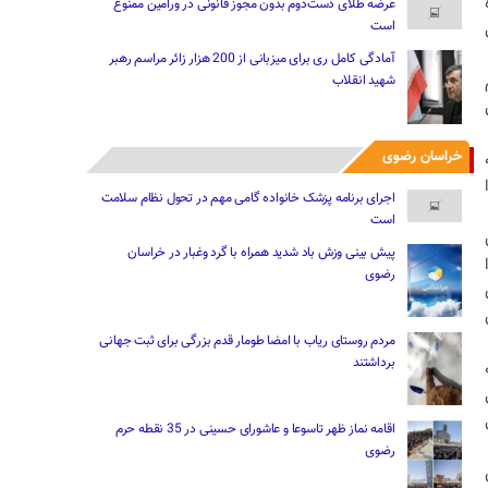
عرضه طلای دست‌دوم بدون مجوز قانونی در ورامین ممنوع
است
ی
آمادگی کامل ری برای میزبانی از 200 هزار زائر مراسم رهبر
شهید انقلاب
خراسان رضوی
اجرای برنامه پزشک خانواده گامی مهم در تحول نظام سلامت
است
پیش بینی وزش باد شدید همراه با گرد وغبار در خراسان
رضوی
مردم روستای ریاب با امضا طومار قدم بزرگی برای ثبت جهانی
برداشتند
اقامه نماز ظهر تاسوعا و عاشورای حسینی در 35 نقطه حرم
رضوی