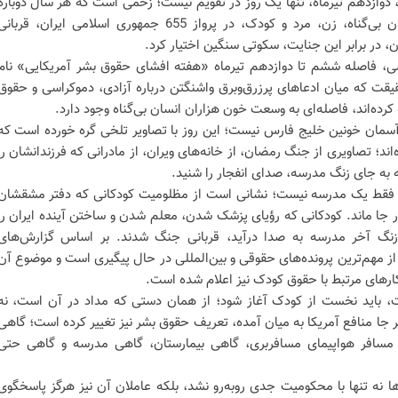
 دوازدهم تیرماه، تنها یک روز در تقویم نیست؛ زخمی است که هر سال دوباره
سر باز می‌کند. روزی که 290 انسان بی‌گناه، زن، مرد و کودک، در پرواز 655 جمهوری اسلامی ایران، قربان
، در برابر این جنایت، سکوتی سنگین اختیار کرد.
امی، فاصله ششم تا دوازدهم تیرماه «هفته افشای حقوق بشر آمریکایی» نام
قیقت که میان ادعاهای پرزرق‌وبرق واشنگتن درباره آزادی، دموکراسی و حقوق
رده‌اند، فاصله‌ای به وسعت خون هزاران انسان بی‌گناه وجود دارد.
ر آسمان خونین خلیج فارس نیست؛ این روز با تصاویر تلخی گره خورده است که
اند؛ تصاویری از جنگ رمضان، از خانه‌های ویران، از مادرانی که فرزندانشان را
 به جای زنگ مدرسه، صدای انفجار را شنید.
 فقط یک مدرسه نیست؛ نشانی است از مظلومیت کودکانی که دفتر مشقشان
وار جا ماند. کودکانی که رؤیای پزشک شدن، معلم شدن و ساختن آینده ایران را
زنگ آخر مدرسه به صدا درآید، قربانی جنگ شدند. بر اساس گزارش‌های
از مهم‌ترین پرونده‌های حقوقی و بین‌المللی در حال پیگیری است و موضوع آن
کارهای مرتبط با حقوق کودک نیز اعلام شده است.
، باید نخست از کودک آغاز شود؛ از همان دستی که مداد در آن است، نه
 جا منافع آمریکا به میان آمده، تعریف حقوق بشر نیز تغییر کرده است؛ گاهی
 مسافر هواپیمای مسافربری، گاهی بیمارستان، گاهی مدرسه و گاهی حتی
ها نه تنها با محکومیت جدی روبه‌رو نشد، بلکه عاملان آن نیز هرگز پاسخگوی