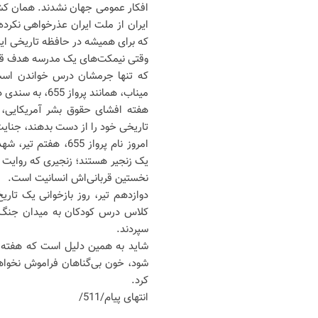
ایران از ملت ایران عذرخواهی نکرده 
که برای همیشه در حافظه تاریخی ایر
وقتی نیمکت‌های یک مدرسه هدف قرار
که تنها جرمشان درس خواندن است، 
میناب، همانند پرواز 655، به سندی دیگر از تناقض آشکار میان ادعا و عمل مدعیان حقوق بشر تبدیل شده است.
هفته افشای حقوق بشر آمریکایی،
تاریخی خود را از دست بدهند، جنایت‌
امروز نام پرواز 55
یک زنجیر هستند؛ زنجیری که روایت م
نخستین قربانی‌اش انسانیت است.
دوازدهم تیر، روز بازخوانی یک تا
کلاس درس کودکان به میدان جنگ ت
سپردند.
شاید به همین دلیل است که هفته ا
شود، خون بی‌گناهان فراموش نخواهد
کرد.
انتهای پیام/511/