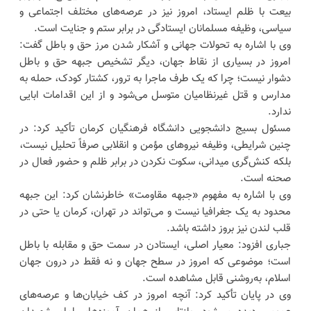
بیعت با ظلم ایستاد، امروز نیز در عرصه‌های مختلف اجتماعی و
سیاسی، وظیفه مسلمانان ایستادگی در برابر ستم و جنایت است.
وی با اشاره به تحولات جهانی و آشکار شدن مرز حق و باطل گفت:
امروز در بسیاری از نقاط جهان، دیگر تشخیص جبهه حق و باطل
دشوار نیست؛ چرا که یک طرف ماجرا به ترور، کشتار کودک، حمله به
مدارس و قتل غیرنظامیان متوسل می‌شود و از این اقدامات ابایی
ندارد.
مسئول بسیج دانشجویی دانشگاه فرهنگیان کرمان تأکید کرد: در
چنین شرایطی، وظیفه نیروهای مؤمن و انقلابی صرفاً تحلیل نیست،
بلکه کنش‌گری میدانی، سکوت نکردن در برابر ظلم و حضور فعال در
صحنه است.
وی با اشاره به مفهوم «جبهه مقاومت» خاطرنشان کرد: این جبهه
محدود به یک جغرافیا نیست و می‌تواند در تهران، کرمان یا حتی در
قلب لندن نیز بروز داشته باشد.
جباری افزود: معیار اصلی، ایستادن در سمت حق و مقابله با باطل
است؛ موضوعی که امروز در سطح جهان و نه فقط در درون جهان
اسلام، به‌روشنی قابل مشاهده است.
وی در پایان تأکید کرد: آنچه امروز در کف خیابان‌ها و عرصه‌های