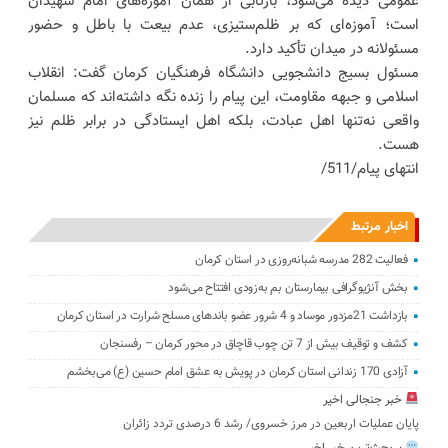
عمومی دیده می‌شود، بازتابی از همان آموزه‌های امام شهیدان
است؛ آموزه‌ای که بر ظلم‌ستیزی، عدم بیعت با باطل و حضور
مسئولانه در میدان تأکید دارد.
مسئول بسیج دانشجویی دانشگاه فرهنگیان کرمان گفت: انقلاب
اسلامی و جبهه مقاومت، این پیام را زنده نگه داشته‌اند که مسلمان
واقعی نه‌تنها اهل عبادت، بلکه اهل ایستادگی در برابر ظلم نیز
هست.
انتهای پیام/511/
اخبار مرتبط
فعالیت 282 مدرسه شبانه‌روزی در استان کرمان
بخش آنژیوگرافی بیمارستان بم به‌زودی افتتاح می‌شود
بازداشت 21مزدور موساد و 4 شرور عضو باندهای مسلح شرارت در استان کرمان
کشف و توقیف بیش از 7 تن چوب قاچاق در محور کرمان – رفسنجان
آزادی 170 زندانی استان کرمان در پویش به عشق امام حسین (ع) می‌بخشم
خبر جنجالی اخیر
پایان عملیات اربعین در مرز خسروی/ رشد 6 درصدی تردد زائران