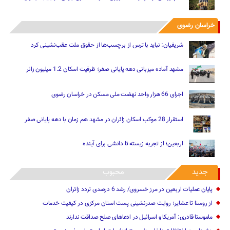
خراسان رضوی
شریفیان: نباید با ترس از برچسب‌ها از حقوق ملت عقب‌نشینی کرد
مشهد آماده میزبانی دهه پایانی صفر؛ ظرفیت اسکان 1.2 میلیون زائر
اجرای 66 هزار واحد نهضت ملی مسکن در خراسان رضوی
استقرار 28 موکب اسکان زائران در مشهد هم زمان با دهه پایانی صفر
اربعین؛ از تجربه زیسته تا دانشی برای آینده
جدید
محبوب
پایان عملیات اربعین در مرز خسروی/ رشد 6 درصدی تردد زائران
از روستا تا عشایر؛ روایت صدرنشینی پست استان مرکزی در کیفیت خدمات
ماموستا قادری: آمریکا و اسرائیل در ادعاهای صلح صداقت ندارند