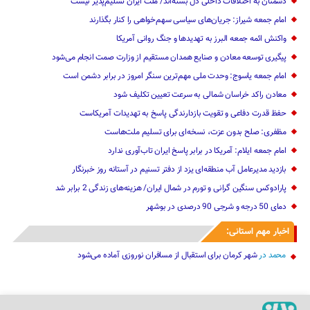
دشمنان به اختلافات داخلی دل بسته‌اند/ ملت ایران تسلیم‌پذیر نیست
امام جمعه شیراز: جریان‌های سیاسی سهم‌خواهی را کنار بگذارند
واکنش ائمه جمعه البرز به تهدیدها و جنگ روانی آمریکا
پیگیری توسعه معادن و صنایع همدان مستقیم از وزارت صمت انجام می‌شود
امام جمعه یاسوج: وحدت ملی مهم‌ترین سنگر امروز در برابر دشمن است
معادن راکد خراسان شمالی به سرعت تعیین تکلیف شود
حفظ قدرت دفاعی و تقویت بازدارندگی پاسخ به تهدیدات آمریکاست
مظفری: صلح بدون عزت، نسخه‌ای برای تسلیم ملت‌هاست
امام جمعه ایلام: آمریکا در برابر پاسخ ایران تاب‌آوری ندارد
‌بازدید مدیرعامل آب منطقه‌ای یزد از دفتر تسنیم در آستانه روز خبرنگار
پارادوکس سنگین گرانی و تورم در شمال ایران/ هزینه‌های زندگی 2 برابر ‌شد
دمای 50 درجه و شرجی 90 درصدی در بوشهر
اخبار مهم استانی:
محمد
در
شهر کرمان برای استقبال از مسافران نوروزی آماده می‌شود