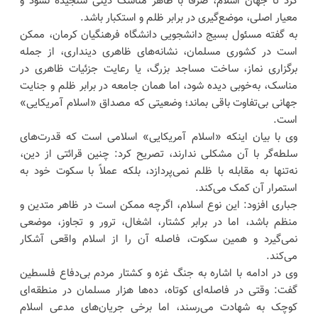
کرد تا جهان اسلام، صرفاً با ظاهر مناسک دینی سنجیده نشود و
معیار اصلی، موضع‌گیری در برابر ظلم و استکبار باشد.
به گفته مسئول بسیج دانشجویی دانشگاه فرهنگیان کرمان، ممکن
است در کشوری مسلمان، نشانه‌های ظاهری دینداری، از جمله
برگزاری نماز، ساخت مساجد بزرگ، یا رعایت جزئیات ظاهری در
مناسک، به‌خوبی دیده شود، اما همان جامعه در برابر ظلم و جنایت
جهانی بی‌تفاوت باقی بماند؛ وضعیتی که مصداق «اسلام آمریکایی»
است.
وی با بیان اینکه «اسلام آمریکایی» اسلامی است که قدرت‌های
سلطه‌گر با آن مشکلی ندارند، تصریح کرد: چنین قرائتی از دین،
نه‌تنها به مقابله با ظلم نمی‌پردازد، بلکه عملاً با سکوت خود به
استمرار آن کمک می‌کند.
جباری افزود: این نوع اسلام، اگرچه ممکن است در ظاهر متدین و
منظم باشد، اما در برابر کشتار، اشغال، ترور و تجاوز، موضعی
نمی‌گیرد و همین سکوت، فاصله آن را از اسلام واقعی آشکار
می‌کند.
وی در ادامه با اشاره به جنگ غزه و کشتار مردم بی‌دفاع فلسطین
گفت: وقتی در فاصله‌ای کوتاه، ده‌ها هزار مسلمان در منطقه‌ای
کوچک به شهادت می‌رسند، اما برخی جریان‌های مدعی اسلام