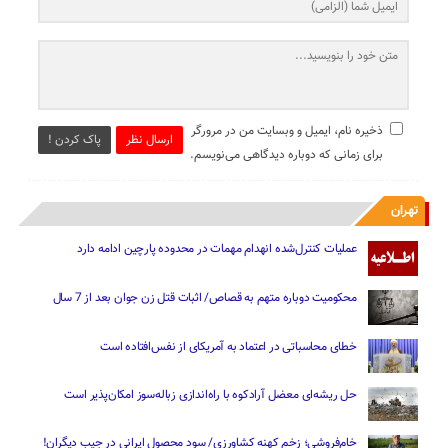
ذخیره نام، ایمیل و وبسایت من در مرورگر
ارسال نظر
پاک کردن !
برای زمانی که دوباره دیدگاهی می‌نویسم.
تهران
عملیات کنترل‌شده انهدام مهمات در محدوده پارچین ادامه دارد
محکومیت دوباره متهم به قصاص/ اثبات قتل زن جوان بعد از 7 سال
خطای محاسباتی در اعتماد به آمریکای از نفس‌افتاده است
حل ریشه‌ای معضل آرادکوه با راه‌اندازی زباله‌سوز امکان‌پذیر است
خام‌فروشی؛ زخم کهنه کشاورزی/ سود محصول ایرانی در جیب دیگران!