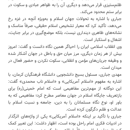
ظلم‌ستیزی قرار می‌دهد و دیگری آن را به ظواهر عبادی و سکوت در
برابر ستم محدود می‌کند.
جباری با اشاره به تحولات جهان اسلام و به‌ویژه آنچه در غزه رخ
می‌دهد، تأکید کرد که معیار تشخیص اسلام حقیقی، صرفاً مناسک و
نشانه‌های ظاهری دینداری نیست، بلکه موضع‌گیری در برابر جنایت،
اشغال و استکبار است.
وی انقلاب اسلامی ایران را احیاگر همین نگاه دانست و گفت: امروز
بیش از هر زمان دیگری، مرز میان حق و باطل در جهان آشکار شده
و وظیفه جریان‌های مؤمن و انقلابی، سکوت نکردن و حضور فعال در
میدان است.
مهدی جباری، مسئول بسیج دانشجویی دانشگاه فرهنگیان کرمان، با
اشاره به مفهوم «اسلام آمریکایی» و «اسلام ناب محمدی» گفت:
این دوگانه از مهم‌ترین مفاهیمی است که امام خمینی(ره) برای
بازتعریف جایگاه اسلام در جهان معاصر مطرح کرد؛ مفاهیمی که به
باور او، نوع نگاه مسلمانان را به دین، جامعه و نسبت اسلام با
عدالت و ظلم دگرگون کرده است.
جباری با تأکید بر اینکه «اسلام آمریکایی» یکی از واژه‌های اثرگذار
در ادبیات فکری امام راحل بوده است، اظهار داشت: این تعبیر کمک