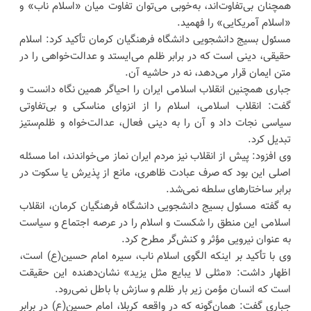
همچنان بی‌تفاوت‌اند، به‌خوبی می‌توان تفاوت میان «اسلام ناب» و
«اسلام آمریکایی» را فهمید.
مسئول بسیج دانشجویی دانشگاه فرهنگیان کرمان تأکید کرد: اسلام
حقیقی، دینی است که در برابر ظلم می‌ایستد و عدالت‌خواهی را در
متن ایمان قرار می‌دهد، نه در حاشیه آن.
جباری همچنین انقلاب اسلامی ایران را احیاگر همین نگاه دانست و
گفت: انقلاب اسلامی، اسلام را از انزوای مناسکی و بی‌تفاوتی
سیاسی نجات داد و آن را به دینی فعال، عدالت‌خواه و ظلم‌ستیز
تبدیل کرد.
وی افزود: پیش از انقلاب نیز مردم ایران نماز می‌خواندند، اما مسئله
اصلی این بود که صرف عبادت ظاهری، مانع از پذیرش یا سکوت در
برابر ساختارهای سلطه نمی‌شد.
به گفته مسئول بسیج دانشجویی دانشگاه فرهنگیان کرمان، انقلاب
اسلامی این منطق را شکست و اسلام را در عرصه اجتماع و سیاست
به عنوان نیرویی مؤثر و کنش‌گر مطرح کرد.
وی با تأکید بر اینکه الگوی اسلام ناب، سیره امام حسین(ع) است،
اظهار داشت: «مثلی لا یبایع مثل یزید» نشان‌دهنده این حقیقت
است که انسان مؤمن زیر بار ظلم و سازش با باطل نمی‌رود.
جباری گفت: همان‌گونه که در واقعه کربلا، امام حسین(ع) در برابر